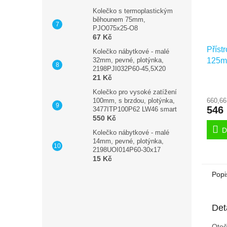
Kolečko s termoplastickým
běhounem 75mm,
PJO075x25-O8
67 Kč
Příst
Kolečko nábytkové - malé
125mm
32mm, pevné, plotýnka,
2198PJI032P60-45,5X20
čep,
21 Kč
Kolečko pro vysoké zatížení
660,66
100mm, s brzdou, plotýnka,
546
3477ITP100P62 LW46 smart
550 Kč
D
Kolečko nábytkové - malé
14mm, pevné, plotýnka,
2198UOI014P60-30x17
15 Kč
Popi
Det
Otoč