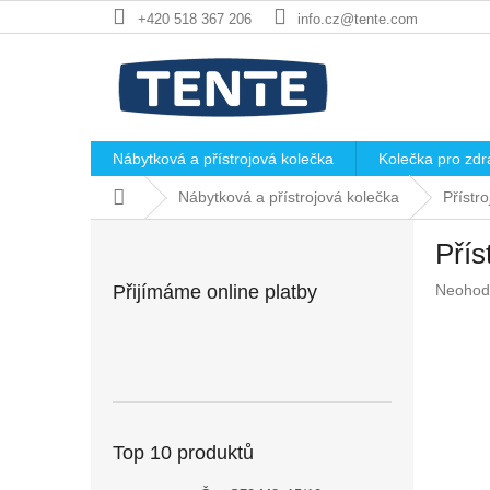
Přejít
+420 518 367 206
info.cz@tente.com
na
obsah
Nábytková a přístrojová kolečka
Kolečka pro zdra
Domů
Nábytková a přístrojová kolečka
Přístr
P
Přís
o
s
Průměr
Přijímáme online platby
Neohod
t
hodnoc
r
produkt
a
je
n
0,0
z
n
5
í
hvězdič
p
Top 10 produktů
a