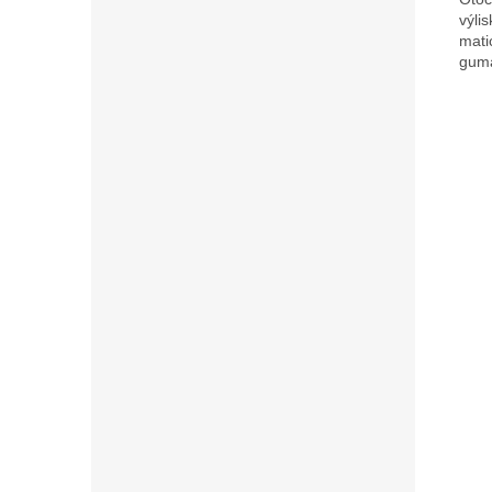
výli
mati
guma