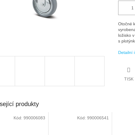
Otočné ko
vyrobena
ložisko 
s plotýn
Detailní
TISK
sející produkty
Kód:
990006083
Kód:
990006541