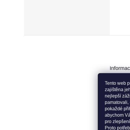
Z
á
p
a
t
Informac
í
Poptávka
Tento web p
Obchodní 
zajištěna je
Podmínky 
nejlepší zá
údajů
pamatovali,
Reklamačn
pokaždé při
Kritéria pr
abychom Vá
Doprava a 
pro zlepšení
Proto potře
Cookies