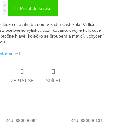
Přidat do košíku
lečko s totální brzdou, v zadní části kola, Vidlice
 z ocelového výlisku, pozinkováno, dvojité kuličkové
v otočné hlavě, kolečko se šroubem a maticí, uchycení
kou.
 informace
ZEPTAT SE
SDÍLET
Kód:
990006084
Kód:
990006131