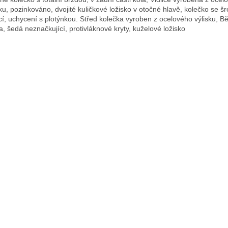
sku, pozinkováno, dvojité kuličkové ložisko v otočné hlavě, kolečko se 
cí, uchycení s plotýnkou. Střed kolečka vyroben z ocelového výlisku, B
, šedá neznačkující, protivláknové kryty, kuželové ložisko