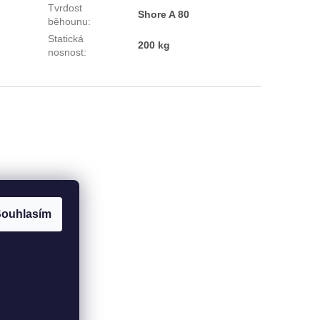
Tvrdost
Shore A 80
běhounu
:
Statická
200 kg
nosnost
:
ouhlasím