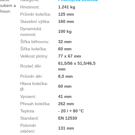
šroubem a
Hmotnost
:
1.241 kg
ěhoun:
Průměr kolečka
:
125 mm
Stavební výška
:
160 mm
Dynamická
100 kg
nosnost
:
Šířka běhounu
:
32 mm
Šířka kolečka
:
60 mm
Velikost plotny
:
77 x 67 mm
61,5/56 x 51,5/46,5
Rozteč děr
:
mm
Průměr děr
:
8,5 mm
Hlava kolečka-
60 mm
Ø
:
Vyosení
:
41 mm
Přesah kolečka
:
262 mm
Teplota
:
- 20 / + 80 °C
Standard
:
EN 12530
Poloměr
131 mm
otáčení
: