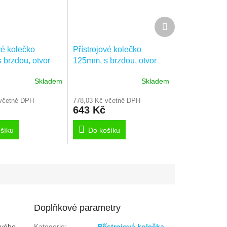
Další
produkt
vé kolečko
Přístrojové kolečko
 brzdou, otvor
125mm, s brzdou, otvor
 2477DIK125P30-
pro čep, 2477DIK125P30-
Skladem
Skladem
13
včetně DPH
778,03 Kč včetně DPH
643 Kč
šíku
Do košíku
Doplňkové parametry
ového
Kategorie
:
Přístrojová kolečka