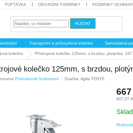
POPTÁVKA
OBCHODNÍ PODMÍNKY
PODMÍNKY OCHRANY
HLEDAT
votnictví
Transportní a průmyslová kolečka
Samostatná po
ojová kolečka
Přístrojové kolečko 125mm, s brzdou, plotýnka, 2
trojové kolečko 125mm, s brzdou, plo
né
noceno
Podrobnosti hodnocení
Značka:
Agila TENTE
ení
667
u
807,07 
Měrná
Skla
cena:
ek.
Možnosti