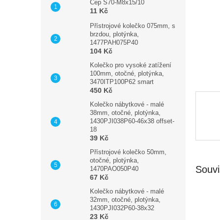
n
Čep S70-M8x15/10
11 Kč
e
l
Přístrojové kolečko 075mm, s
brzdou, plotýnka,
1477PAH075P40
104 Kč
Kolečko pro vysoké zatížení
100mm, otočné, plotýnka,
3470ITP100P62 smart
450 Kč
Kolečko nábytkové - malé
38mm, otočné, plotýnka,
1430PJI038P60-46x38 offset-
18
39 Kč
Přístrojové kolečko 50mm,
otočné, plotýnka,
Souvi
1470PAO050P40
67 Kč
Kolečko nábytkové - malé
32mm, otočné, plotýnka,
1430PJI032P60-38x32
23 Kč