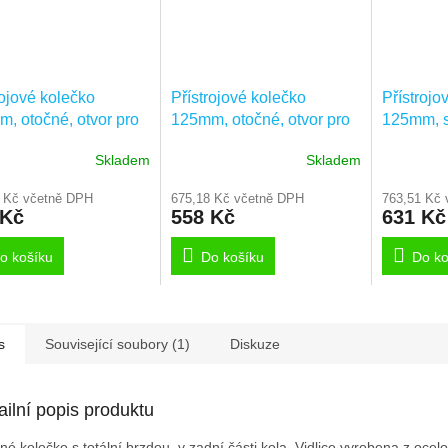
rojové kolečko
Přístrojové kolečko
Přístrojo
, otočné, otvor pro
125mm, otočné, otvor pro
125mm, s
 2470DIK125P30-11
čep, 2470DIK125P30-13
pro čep,
Skladem
Skladem
11
 Kč včetně DPH
675,18 Kč včetně DPH
763,51 Kč 
 Kč
558 Kč
631 Kč
o košíku
Do košíku
Do ko
s
Související soubory (1)
Diskuze
ailní popis produktu
né kolečko s totální brzdou, v zadní části kola, Vidlice vyrobena z ocel