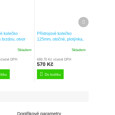
Další
produkt
vé kolečko
Přístrojové kolečko
 brzdou, otvor
125mm, otočné, plotýnka,
 2477DIK125P30-
2470DIK125P50
Skladem
Skladem
včetně DPH
689,70 Kč včetně DPH
570 Kč
šíku
Do košíku
Doplňkové parametry