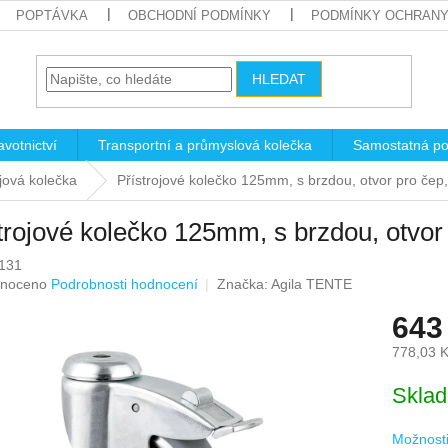
POPTÁVKA
OBCHODNÍ PODMÍNKY
PODMÍNKY OCHRANY
HLEDAT
votnictví
Transportní a průmyslová kolečka
Samostatná po
ojová kolečka
Přístrojové kolečko 125mm, s brzdou, otvor pro č
trojové kolečko 125mm, s brzdou, otvo
131
né
noceno
Podrobnosti hodnocení
Značka:
Agila TENTE
ení
643
u
778,03 
Měrná
Skla
cena:
ek.
Možnosti