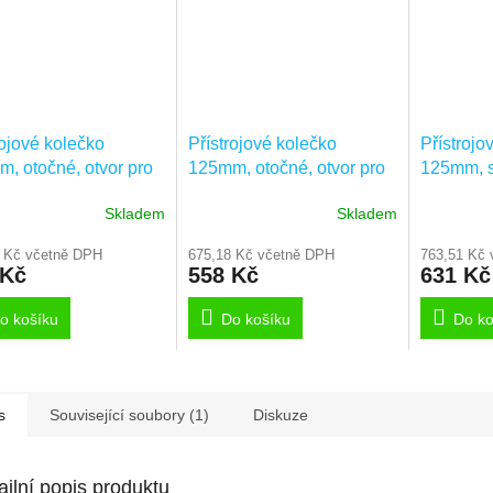
rojové kolečko
Přístrojové kolečko
Přístrojo
, otočné, otvor pro
125mm, otočné, otvor pro
125mm, s
 2470DIK125P30-11
čep, 2470DIK125P30-13
pro čep,
Skladem
Skladem
11
 Kč včetně DPH
675,18 Kč včetně DPH
763,51 Kč 
 Kč
558 Kč
631 Kč
o košíku
Do košíku
Do ko
s
Související soubory (1)
Diskuze
ailní popis produktu