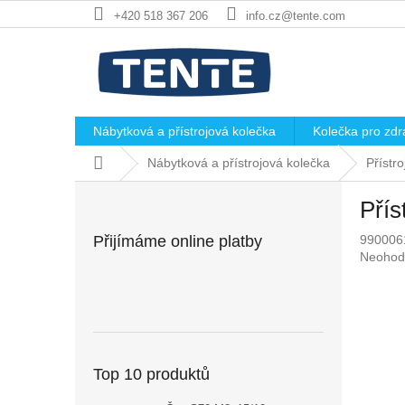
Přejít
+420 518 367 206
info.cz@tente.com
na
obsah
Nábytková a přístrojová kolečka
Kolečka pro zdra
Domů
Nábytková a přístrojová kolečka
Přístr
P
Přís
o
s
Přijímáme online platby
990006
t
Průměr
Neohod
r
hodnoc
a
produkt
n
je
0,0
n
z
í
5
p
Top 10 produktů
hvězdič
a