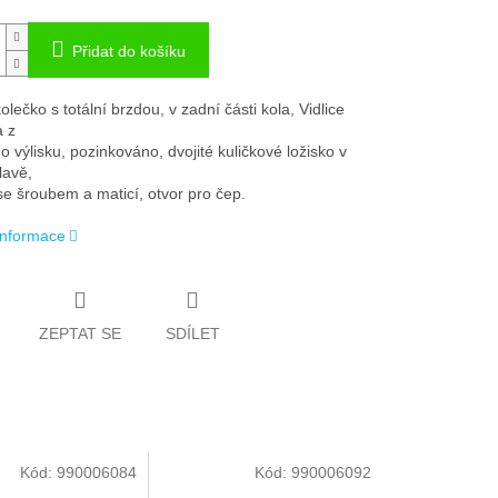
Přidat do košíku
lečko s totální brzdou, v zadní části kola, Vidlice
 z
 výlisku, pozinkováno, dvojité kuličkové ložisko v
lavě,
se šroubem a maticí, otvor pro čep.
 informace
ZEPTAT SE
SDÍLET
Kód:
990006084
Kód:
990006092