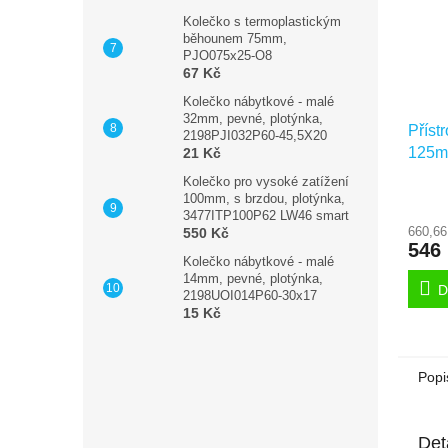
Kolečko s termoplastickým
běhounem 75mm,
PJO075x25-O8
67 Kč
Kolečko nábytkové - malé
32mm, pevné, plotýnka,
Příst
2198PJI032P60-45,5X20
125mm
21 Kč
čep,
Kolečko pro vysoké zatížení
100mm, s brzdou, plotýnka,
3477ITP100P62 LW46 smart
660,66
550 Kč
546
Kolečko nábytkové - malé
14mm, pevné, plotýnka,
D
2198UOI014P60-30x17
15 Kč
Popi
Det