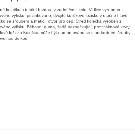
né kolečko s totální brzdou, v zadní části kola, Vidlice vyrobena z
ového výlisku, pozinkováno, dvojité kuličkové ložisko v otočné hlavě,
čko se šroubem a maticí, otvor pro čep. Střed kolečka vyroben z
ového výlisku, Běhoun: guma, šedá neznačkující, protivláknové kryty,
lové ložisko Kolečko může být namontováno se standardními šrouby
bovolnou délkou.