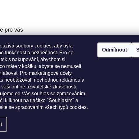
e pro vás
oužívá soubory cookies, aby byla
podmínky
Odmítnout
S
ho funkčnost a bezpečnost. Pro co
ochrany osobních
žitek s nakupování, abychom si
 co máte v košíku, abyste se nemuseli
í řád
hlašovat. Pro marketingové účely,
o výběr koleček
s neobtěžovali nevhodnou reklamou a
platba
 vaší online uživatelské zkušenosti.
bujeme od Vás souhlas se zpracováním
čí kliknout na tlačítko "Souhlasím" a
asíte se zpracováním všech typů cookies.
í
ravit nastavení cookies