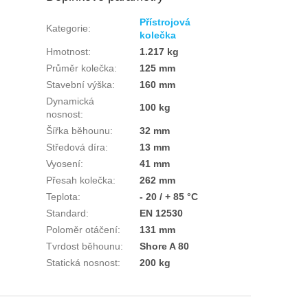
Přístrojová
Kategorie
:
kolečka
Hmotnost
:
1.217 kg
Průměr kolečka
:
125 mm
Stavební výška
:
160 mm
Dynamická
100 kg
nosnost
:
Šířka běhounu
:
32 mm
Středová díra
:
13 mm
Vyosení
:
41 mm
Přesah kolečka
:
262 mm
Teplota
:
- 20 / + 85 °C
Standard
:
EN 12530
Poloměr otáčení
:
131 mm
Tvrdost běhounu
:
Shore A 80
Statická nosnost
:
200 kg