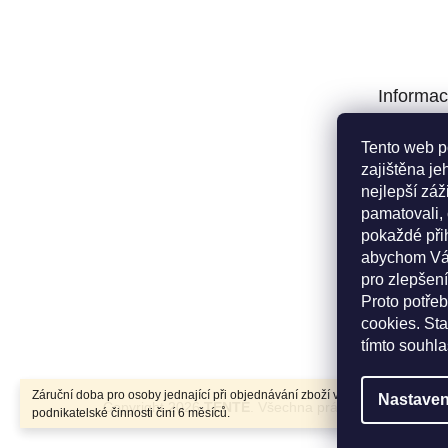
á
p
a
t
Informac
í
Poptávka
Tento web p
Obchodní 
zajištěna je
Podmínky 
nejlepší zá
údajů
pamatovali,
Reklamačn
pokaždé při
Kritéria pr
abychom Vá
Doprava a 
pro zlepšení
Proto potře
Cookies
cookies. Sta
Novinky
tímto souhl
Záruční doba pro osoby jednající při objednávání zboží v rámci své
Nastaven
Copyright 2026
TENTE
. Všechna práva vyhrazena.
Up
podnikatelské činnosti činí 6 měsíců.