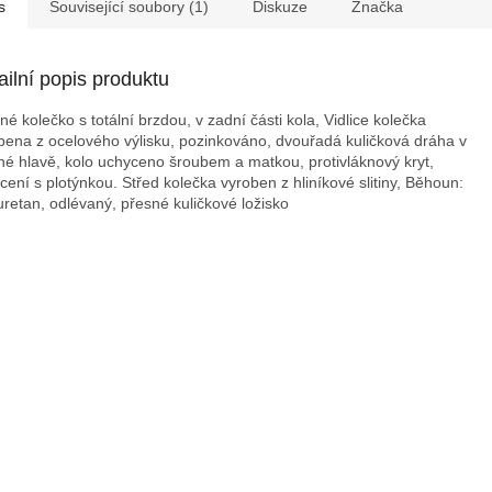
s
Související soubory (1)
Diskuze
Značka
ailní popis produktu
né kolečko s totální brzdou, v zadní části kola, Vidlice kolečka
bena z ocelového výlisku, pozinkováno, dvouřadá kuličková dráha v
né hlavě, kolo uchyceno šroubem a matkou, protivláknový kryt,
cení s plotýnkou. Střed kolečka vyroben z hliníkové slitiny, Běhoun:
uretan, odlévaný, přesné kuličkové ložisko