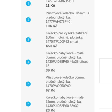
n
Čep S70-M8x15/10
11 Kč
e
l
Přístrojové kolečko 075mm, s
brzdou, plotýnka,
1477PAH075P40
104 Kč
Kolečko pro vysoké zatížení
100mm, otočné, plotýnka,
3470ITP100P62 smart
450 Kč
Kolečko nábytkové - malé
38mm, otočné, plotýnka,
1430PJI038P60-46x38 offset-
18
39 Kč
Přístrojové kolečko 50mm,
otočné, plotýnka,
1470PAO050P40
67 Kč
Kolečko nábytkové - malé
32mm, otočné, plotýnka,
1430PJI032P60-38x32
23 Kč