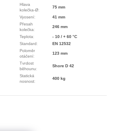
Hlava
75 mm
kolečka-Ø
:
Vyosení
:
41 mm
Přesah
246 mm
kolečka
:
Teplota
:
- 10 / + 60 °C
Standard
:
EN 12532
Poloměr
123 mm
otáčení
:
Tvrdost
Shore D 42
běhounu
:
Statická
400 kg
nosnost
: