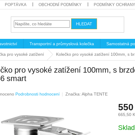
POPTÁVKA
OBCHODNÍ PODMÍNKY
PODMÍNKY OCHRANY
HLEDAT
votnictví
Transportní a průmyslová kolečka
Samostatná po
čka pro vysoké zatížení
Kolečko pro vysoké zatížení 100mm, s b
čko pro vysoké zatížení 100mm, s brz
6 smart
né
noceno
Podrobnosti hodnocení
Značka:
Alpha TENTE
ení
550
u
665,50 
Měrná
Skla
cena:
ek.