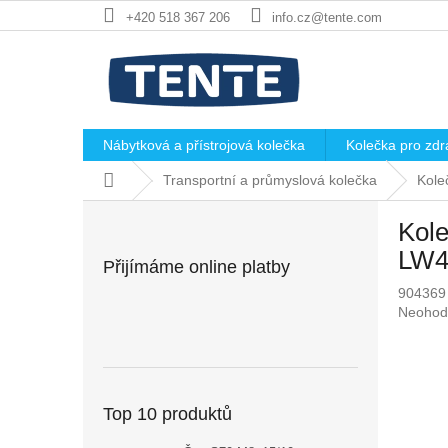
Přejít
+420 518 367 206
info.cz@tente.com
na
obsah
Nábytková a přístrojová kolečka
Kolečka pro zdra
Domů
Transportní a průmyslová kolečka
Kole
P
Kole
o
s
LW4
Přijímáme online platby
t
904369
r
Průměr
Neohod
a
hodnoc
n
produkt
n
je
í
0,0
p
z
Top 10 produktů
5
a
hvězdič