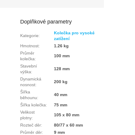
Doplňkové parametry
Kolečka pro vysoké
Kategorie
:
zatížení
Hmotnost
:
1.26 kg
Průměr
100 mm
kolečka
:
Stavební
128 mm
výška
:
Dynamická
200 kg
nosnost
:
Šířka
40 mm
běhounu
:
Šířka kolečka
:
75 mm
Velikost
105 x 80 mm
plotny
:
Rozteč děr
:
80/77 x 60 mm
Průměr děr
:
9 mm