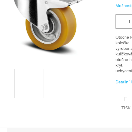
Možnosti
Otočné ko
kolečka
vyrobena
kuličkov
otočné h
kryt,
uchycení
Detailní
TISK