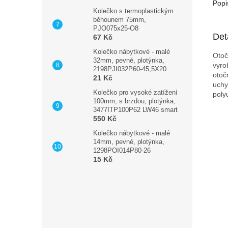
Popi
Kolečko s termoplastickým
běhounem 75mm,
PJO075x25-O8
Det
67 Kč
Kolečko nábytkové - malé
Otoč
32mm, pevné, plotýnka,
vyro
2198PJI032P60-45,5X20
otoč
21 Kč
uchy
Kolečko pro vysoké zatížení
poly
100mm, s brzdou, plotýnka,
3477ITP100P62 LW46 smart
550 Kč
Kolečko nábytkové - malé
14mm, pevné, plotýnka,
1298POI014P80-26
15 Kč