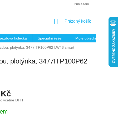
 OSOBNÍCH ÚDAJŮ
REKLAMAČNÍ ŘÁD
Přihlášení
KRITÉRIA PRO VÝB
NÁKUPNÍ
Prázdný košík
KOŠÍK
jezdová kolečka
Speciální řešení
Moje objednávka
K
rzdou, plotýnka, 3477ITP100P62 LW46 smart
dou, plotýnka, 3477ITP100P62
 Kč
Kč včetně DPH
dem