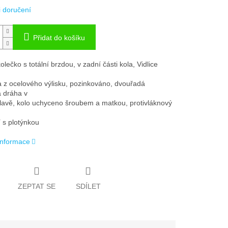
 doručení
Přidat do košíku
lečko s totální brzdou, v zadní části kola, Vidlice
 z ocelového výlisku, pozinkováno, dvouřadá
á dráha v
lavě, kolo uchyceno šroubem a matkou, protivláknový
 s plotýnkou
 informace
ZEPTAT SE
SDÍLET