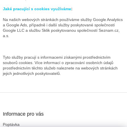
Jaké
pracující s cookies využíváme
:
Na našich webových stránkách používáme služby Google Analytics
a Google Ads, případně i další služby poskytované společností
Google LLC a službu Sklik poskytovanou společností Seznam.cz,
a.s.
Tyto služby pracují s informacemi získanými prostřednictvím
souborů cookies. Více informací o zpracování osobních údajů
prostřednictvím těchto služeb naleznete na webových stránkách
jejich jednotlivých poskytovatelů.
Z
á
p
a
Informace pro vás
t
Poptávka
í