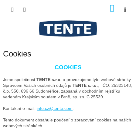
Přejít
NÁKU
na
obsah
KOŠÍK
Cookies
COOKIES
Jsme společnost
TENTE s.r.o.
a provozujeme tyto webové stránky.
Správcem Vašich osobních údajů je
TENTE s.r.o.
, IČO: 25323148,
č.p. 550, 696 66 Sudoměřice, zapsaná v obchodním rejstříku
vedeném Krajským soudem v Brně, sp. zn. C 25539.
Kontaktní e-mail:
info.cz@tente.com
.
Tento dokument obsahuje poučení o zpracování cookies na našich
webových stránkách.