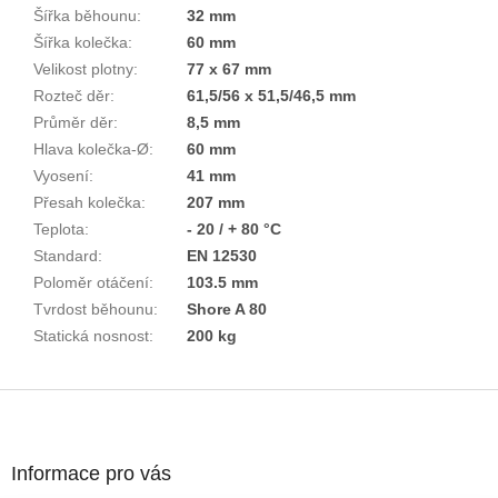
Šířka běhounu
:
32 mm
Šířka kolečka
:
60 mm
Velikost plotny
:
77 x 67 mm
Rozteč děr
:
61,5/56 x 51,5/46,5 mm
Průměr děr
:
8,5 mm
Hlava kolečka-Ø
:
60 mm
Vyosení
:
41 mm
Přesah kolečka
:
207 mm
Teplota
:
- 20 / + 80 °C
Standard
:
EN 12530
Poloměr otáčení
:
103.5 mm
Tvrdost běhounu
:
Shore A 80
Statická nosnost
:
200 kg
Z
á
p
a
Informace pro vás
t