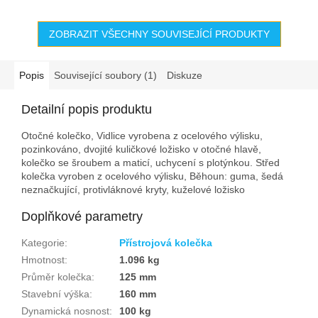
ZOBRAZIT VŠECHNY SOUVISEJÍCÍ PRODUKTY
Popis
Související soubory (1)
Diskuze
Detailní popis produktu
Otočné kolečko, Vidlice vyrobena z ocelového výlisku,
pozinkováno, dvojité kuličkové ložisko v otočné hlavě,
kolečko se šroubem a maticí, uchycení s plotýnkou. Střed
kolečka vyroben z ocelového výlisku, Běhoun: guma, šedá
neznačkující, protivláknové kryty, kuželové ložisko
Doplňkové parametry
Kategorie
:
Přístrojová kolečka
Hmotnost
:
1.096 kg
Průměr kolečka
:
125 mm
Stavební výška
:
160 mm
Dynamická nosnost
:
100 kg