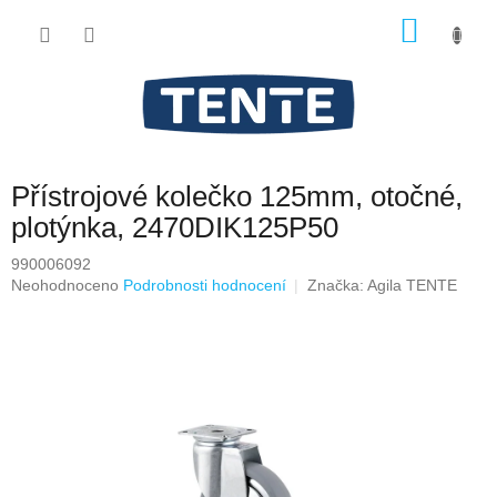
Přejít
NÁKU
na
obsah
KOŠÍK
Přístrojové kolečko 125mm, otočné,
plotýnka, 2470DIK125P50
990006092
Průměrné
Neohodnoceno
Podrobnosti hodnocení
Značka:
Agila TENTE
hodnocení
produktu
je
0,0
z
5
hvězdiček.