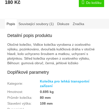
180 Kč
Do košíku
Popis
Související soubory (1)
Diskuze
Značka
Detailní popis produktu
Otočné kolečko, Vidlice kolečka vyrobena z ocelového
výlisku, pozinkováno, dvouřadá kuličková dráha v otočné
hlavě, kolo uchyceno šroubem a matkou, uchycení s
plotýnkou. Střed kolečka vyroben z ocelového výlisku,
Běhoun: gumová obruč, černá, jehlové ložisko
Doplňkové parametry
Kolečka pro lehká transportní
Kategorie
:
zařízení
Hmotnost
:
0.695 kg
Průměr kolečka
:
80 mm
Stavební výška
:
108 mm