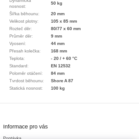
Dynamická
50 kg
nosnost
:
Šířka běhounu
:
20 mm
Velikost plotny
:
105 x 85 mm
Rozteč děr
:
80/77 x 60 mm
Průměr děr
:
9 mm
Vyosení
:
44 mm
Přesah kolečka
:
168 mm
Teplota
:
- 20 / + 60 °C
Standard
:
EN 12532
Poloměr otáčení
:
84 mm
Tvrdost běhounu
:
Shore A 87
Statická nosnost
:
100 kg
Z
á
p
a
Informace pro vás
t
Poptávka