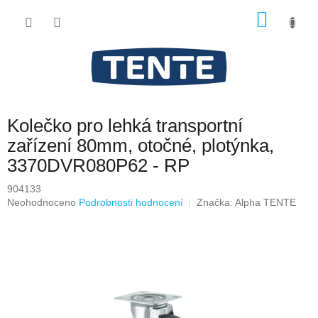
Přejít
NÁKU
na
obsah
KOŠÍK
Kolečko pro lehká transportní
zařízení 80mm, otočné, plotýnka,
3370DVR080P62 - RP
904133
Průměrné
Neohodnoceno
Podrobnosti hodnocení
Značka:
Alpha TENTE
hodnocení
produktu
je
0,0
z
5
hvězdiček.