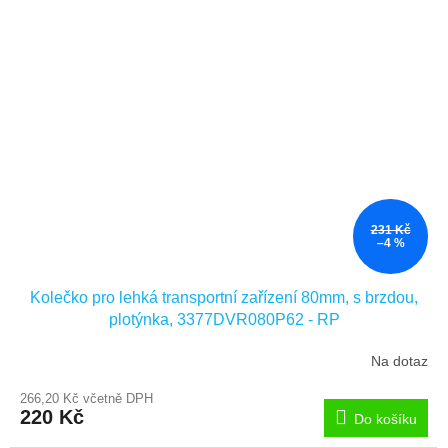
231 Kč
–4 %
Kolečko pro lehká transportní zařízení 80mm, s brzdou,
plotýnka, 3377DVR080P62 - RP
Na dotaz
266,20 Kč včetně DPH
220 Kč
Do košíku