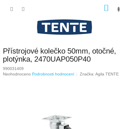
Přejít
NÁKU
na
obsah
KOŠÍK
Přístrojové kolečko 50mm, otočné,
plotýnka, 2470UAP050P40
990031409
Průměrné
Neohodnoceno
Podrobnosti hodnocení
Značka:
Agila TENTE
hodnocení
produktu
je
0,0
z
5
hvězdiček.