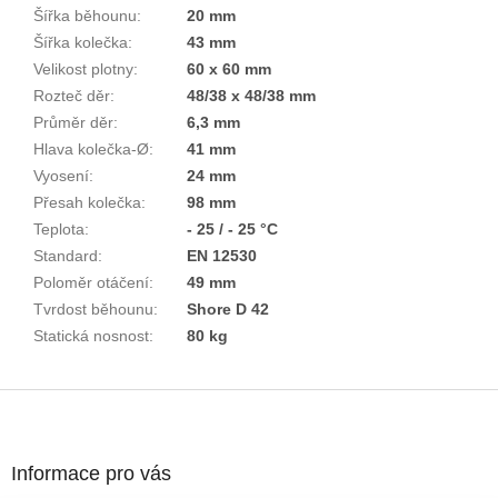
Šířka běhounu
:
20 mm
Šířka kolečka
:
43 mm
Velikost plotny
:
60 x 60 mm
Rozteč děr
:
48/38 x 48/38 mm
Průměr děr
:
6,3 mm
Hlava kolečka-Ø
:
41 mm
Vyosení
:
24 mm
Přesah kolečka
:
98 mm
Teplota
:
- 25 / - 25 °C
Standard
:
EN 12530
Poloměr otáčení
:
49 mm
Tvrdost běhounu
:
Shore D 42
Statická nosnost
:
80 kg
Z
á
p
a
Informace pro vás
t