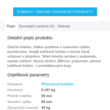
ZOBRAZIT VŠECHNY SOUVISEJÍCÍ PRODUKTY
Popis
Související soubory (1)
Diskuze
Detailní popis produktu
Otočné kolečko, Vidlice vyrobena z ocelového výlisku,
pozinkováno, dvojité kuličkové ložisko v otočné hlavě,
uchycení s plotýnkou. Střed kolečka vyroben z polyamidu,
vysoké zatížení, kluzné uložení, Běhoun: polyuretan, přesné
kuličkové ložisko , s protivláknovými kryty
Doplňkové parametry
Kategorie
:
Přístrojová kolečka
Hmotnost
:
0.197 kg
Průměr kolečka
:
50 mm
Stavební výška
:
69 mm
Dynamická nosnost
:
40 kg