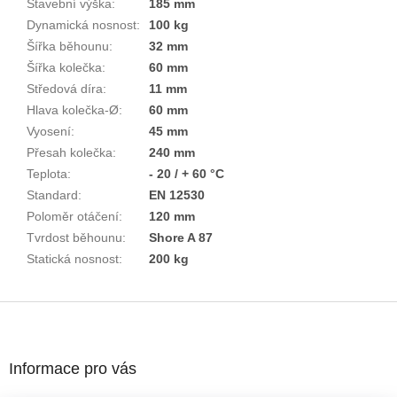
Stavební výška
:
185 mm
Dynamická nosnost
:
100 kg
Šířka běhounu
:
32 mm
Šířka kolečka
:
60 mm
Středová díra
:
11 mm
Hlava kolečka-Ø
:
60 mm
Vyosení
:
45 mm
Přesah kolečka
:
240 mm
Teplota
:
- 20 / + 60 °C
Standard
:
EN 12530
Poloměr otáčení
:
120 mm
Tvrdost běhounu
:
Shore A 87
Statická nosnost
:
200 kg
Z
á
p
a
Informace pro vás
t