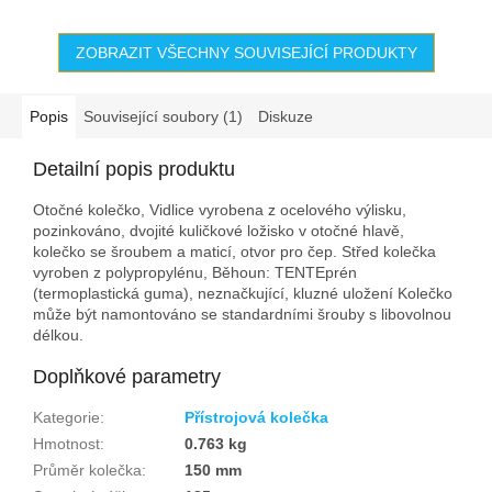
ZOBRAZIT VŠECHNY SOUVISEJÍCÍ PRODUKTY
Popis
Související soubory (1)
Diskuze
Detailní popis produktu
Otočné kolečko, Vidlice vyrobena z ocelového výlisku,
pozinkováno, dvojité kuličkové ložisko v otočné hlavě,
kolečko se šroubem a maticí, otvor pro čep. Střed kolečka
vyroben z polypropylénu, Běhoun: TENTEprén
(termoplastická guma), neznačkující, kluzné uložení Kolečko
může být namontováno se standardními šrouby s libovolnou
délkou.
Doplňkové parametry
Kategorie
:
Přístrojová kolečka
Hmotnost
:
0.763 kg
Průměr kolečka
:
150 mm