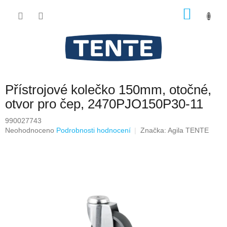
Přejít
NÁKU
na
obsah
KOŠÍK
Přístrojové kolečko 150mm, otočné,
otvor pro čep, 2470PJO150P30-11
990027743
Průměrné
Neohodnoceno
Podrobnosti hodnocení
Značka:
Agila TENTE
hodnocení
produktu
je
0,0
z
5
hvězdiček.