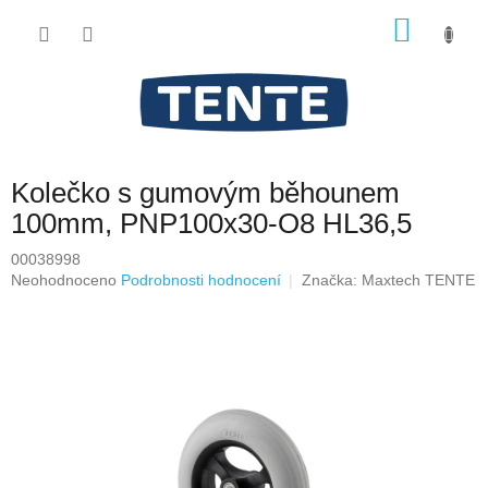
Přejít
NÁKU
na
obsah
KOŠÍK
Kolečko s gumovým běhounem
100mm, PNP100x30-O8 HL36,5
00038998
Průměrné
Neohodnoceno
Podrobnosti hodnocení
Značka:
Maxtech TENTE
hodnocení
produktu
je
0,0
z
5
hvězdiček.