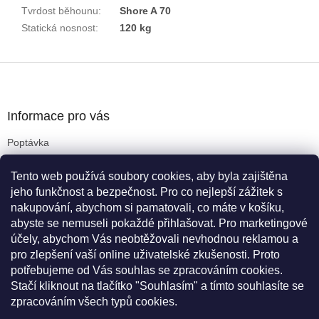
Tvrdost běhounu
:
Shore A 70
Statická nosnost
:
120 kg
Z
á
p
a
Informace pro vás
t
Poptávka
í
Obchodní podmínky
Tento web používá soubory cookies, aby byla zajištěna
Podmínky ochrany osobních údajů
jeho funkčnost a bezpečnost. Pro co nejlepší zážitek s
Reklamační řád
nakupování, abychom si pamatovali, co máte v košíku,
Kritéria pro výběr koleček
abyste se nemuseli pokaždé přihlašovat. Pro marketingové
Doprava a platba
účely, abychom Vás neobtěžovali nevhodnou reklamou a
Cookies
pro zlepšení vaší online uživatelské zkušenosti. Proto
Novinky
potřebujeme od Vás souhlas se zpracováním cookies.
Stačí kliknout na tlačítko "Souhlasím" a tímto souhlasíte se
zpracováním všech typů cookies.