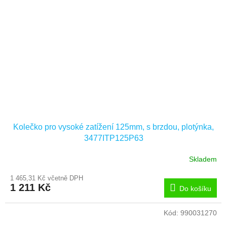
Kolečko pro vysoké zatížení 125mm, s brzdou, plotýnka,
3477ITP125P63
Skladem
1 465,31 Kč včetně DPH
1 211 Kč
Do košíku
Kód:
990031270