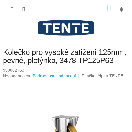
Přejít
NÁKU
na
obsah
KOŠÍK
Kolečko pro vysoké zatížení 125mm,
pevné, plotýnka, 3478ITP125P63
990002760
Průměrné
Neohodnoceno
Podrobnosti hodnocení
Značka:
Alpha TENTE
hodnocení
produktu
je
0,0
z
5
hvězdiček.