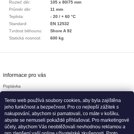
Rozteč děr
:
105 x 80/75 mm
Průměr děr
:
11 mm
Teplota
:
- 20 / + 60 °C
Standard
:
EN 12532
Tvrdost běhounu
:
Shore A 92
Statická nosnost
:
600 kg
Z
á
p
a
Informace pro vás
t
Poptávka
í
Obchodní podmínky
Tento web používá soubory cookies, aby byla zajištěna
Podmínky ochrany osobních údajů
jeho funkčnost a bezpečnost. Pro co nejlepší zážitek s
Reklamační řád
nakupování, abychom si pamatovali, co máte v košíku,
Kritéria pro výběr koleček
abyste se nemuseli pokaždé přihlašovat. Pro marketingové
Doprava a platba
účely, abychom Vás neobtěžovali nevhodnou reklamou a
Cookies
pro zlepšení vaší online uživatelské zkušenosti. Proto