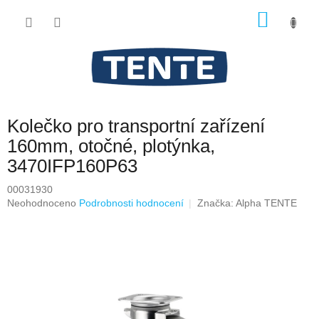
Přejít
NÁKU
na
obsah
KOŠÍK
Kolečko pro transportní zařízení
160mm, otočné, plotýnka,
3470IFP160P63
00031930
Průměrné
Neohodnoceno
Podrobnosti hodnocení
Značka:
Alpha TENTE
hodnocení
produktu
je
0,0
z
5
hvězdiček.