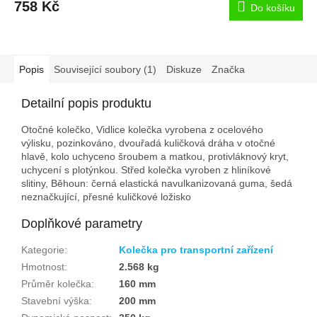
758 Kč
Do košíku
Popis
Související soubory (1)
Diskuze
Značka
Detailní popis produktu
Otočné kolečko, Vidlice kolečka vyrobena z ocelového
výlisku, pozinkováno, dvouřadá kuličková dráha v otočné
hlavě, kolo uchyceno šroubem a matkou, protivláknový kryt,
uchycení s plotýnkou. Střed kolečka vyroben z hliníkové
slitiny, Běhoun: černá elastická navulkanizovaná guma, šedá
neznačkující, přesné kuličkové ložisko
Doplňkové parametry
Kategorie
:
Kolečka pro transportní zařízení
Hmotnost
:
2.568 kg
Průměr kolečka
:
160 mm
Stavební výška
:
200 mm