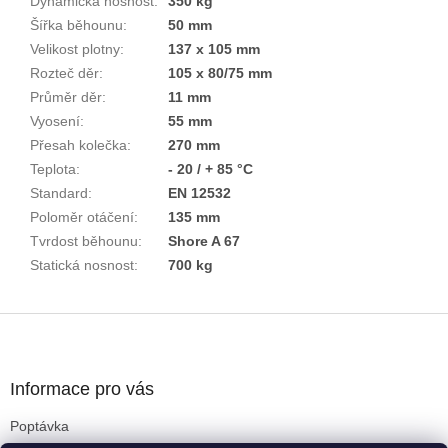
Dynamická nosnost
:
350 kg
Šířka běhounu
:
50 mm
Velikost plotny
:
137 x 105 mm
Rozteč děr
:
105 x 80/75 mm
Průměr děr
:
11 mm
Vyosení
:
55 mm
Přesah kolečka
:
270 mm
Teplota
:
- 20 / + 85 °C
Standard
:
EN 12532
Poloměr otáčení
:
135 mm
Tvrdost běhounu
:
Shore A 67
Statická nosnost
:
700 kg
Z
á
p
a
Informace pro vás
t
Poptávka
í