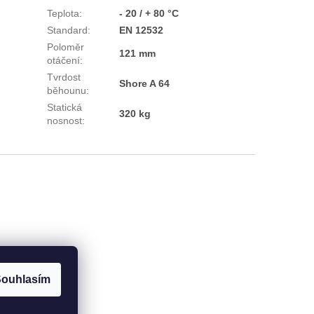
Teplota
:
- 20 / + 80 °C
Standard
:
EN 12532
Poloměr
121 mm
otáčení
:
Tvrdost
Shore A 64
běhounu
:
Statická
320 kg
nosnost
:
ouhlasím