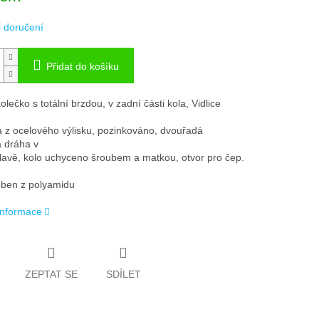
 doručení
Přidat do košíku
lečko s totální brzdou, v zadní části kola, Vidlice
 z ocelového výlisku, pozinkováno, dvouřadá
á dráha v
lavě, kolo uchyceno šroubem a matkou, otvor pro čep.
oben z polyamidu
 informace
ZEPTAT SE
SDÍLET