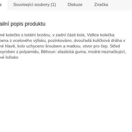
s
Související soubory (1)
Diskuze
Značka
ailní popis produktu
né kolečko s totální brzdou, v zadní části kola, Vidlice kolečka
bena z ocelového výlisku, pozinkováno, dvouřadá kuličková dráha v
né hlavě, kolo uchyceno šroubem a matkou, otvor pro čep. Střed
 vyroben z polyamidu, Běhoun: elastická guma, modré-neznačkující,
ové ložisko