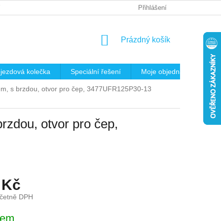
 OSOBNÍCH ÚDAJŮ
REKLAMAČNÍ ŘÁD
Přihlášení
KRITÉRIA PRO VÝB
NÁKUPNÍ
Prázdný košík
KOŠÍK
jezdová kolečka
Speciální řešení
Moje objednávka
K
5mm, s brzdou, otvor pro čep, 3477UFR125P30-13
rzdou, otvor pro čep,
 Kč
včetně DPH
dem