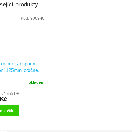
sející produkty
Kód:
900940
ko pro transportní
ení 125mm, otočné,
 pro čep,
Skladem
UFR125P30-13
é
č včetně DPH
 Kč
o košíku