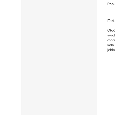
Popi
Det
Otoč
vyro
otoč
kola
jehl