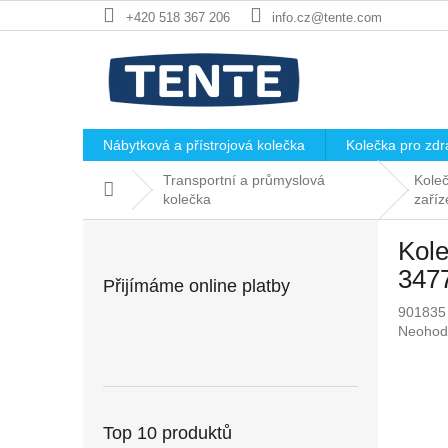
Přejít
+420 518 367 206
info.cz@tente.com
na
obsah
Nábytková a přístrojová kolečka
Kolečka pro zdra
Transportní a průmyslová
Koleč
Domů
kolečka
zaříz
P
Kole
o
s
347
Přijímáme online platby
t
901835
r
Průměr
Neohod
a
hodnoc
n
produkt
n
je
í
0,0
p
z
Top 10 produktů
5