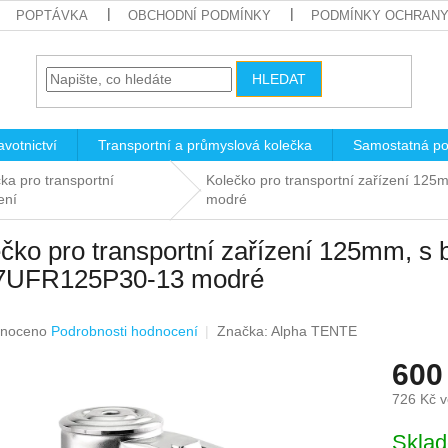
POPTÁVKA
OBCHODNÍ PODMÍNKY
PODMÍNKY OCHRANY
HLEDAT
votnictví
Transportní a průmyslová kolečka
Samostatná po
ka pro transportní
Kolečko pro transportní zařízení 12
ení
modré
čko pro transportní zařízení 125mm, s b
7UFR125P30-13 modré
né
noceno
Podrobnosti hodnocení
Značka:
Alpha TENTE
ení
600
u
726 Kč 
Měrná
Skla
cena: