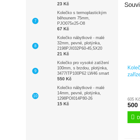
Souvi
23 Kč
Kolečko s termoplastickým
běhounem 75mm,
PJO075x25-O8
67 Kč
Kolečko nábytkové - malé
32mm, pevné, plotýnka,
2198PJI032P60-45,5X20
21 Kč
Kolečko pro vysoké zatížení
Koleč
100mm, s brzdou, plotýnka,
3477ITP100P62 LW46 smart
zaříz
550 Kč
otvor
Kolečko nábytkové - malé
3470
14mm, pevné, plotýnka,
modr
1298POI014P80-26
605 K
15 Kč
500
D