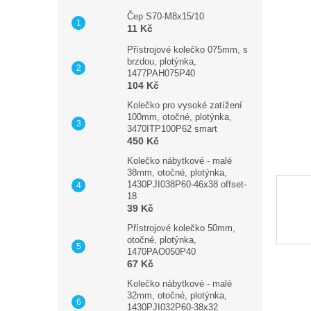
a
hvězdič
n
Čep S70-M8x15/10
11 Kč
e
l
Přístrojové kolečko 075mm, s
brzdou, plotýnka,
1477PAH075P40
104 Kč
Kolečko pro vysoké zatížení
100mm, otočné, plotýnka,
3470ITP100P62 smart
450 Kč
Kolečko nábytkové - malé
38mm, otočné, plotýnka,
1430PJI038P60-46x38 offset-
18
39 Kč
Přístrojové kolečko 50mm,
otočné, plotýnka,
1470PAO050P40
67 Kč
Kolečko nábytkové - malé
32mm, otočné, plotýnka,
1430PJI032P60-38x32