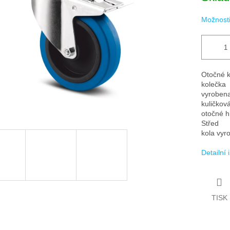
ek.
Možnosti
Otočné ko
kolečka
vyrobena
kuličkov
otočné h
Střed
kola vyr
Detailní
TISK