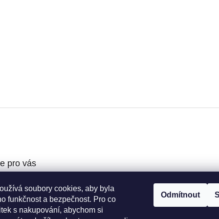
e pro vás
oužívá soubory cookies, aby byla
podmínky
Odmítnout
S
ho funkčnost a bezpečnost. Pro co
ochrany osobních
žitek s nakupování, abychom si