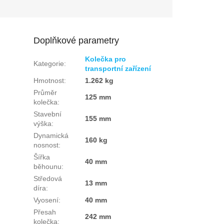
Doplňkové parametry
Kolečka pro
Kategorie
:
transportní zařízení
Hmotnost
:
1.262 kg
Průměr
125 mm
kolečka
:
Stavební
155 mm
výška
:
Dynamická
160 kg
nosnost
:
Šířka
40 mm
běhounu
:
Středová
13 mm
díra
:
Vyosení
:
40 mm
Přesah
242 mm
kolečka
: