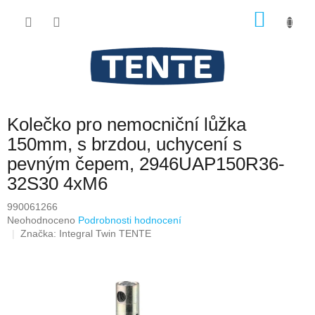
Přejít
NÁKU
na
obsah
KOŠÍK
Kolečko pro nemocniční lůžka
150mm, s brzdou, uchycení s
pevným čepem, 2946UAP150R36-
32S30 4xM6
990061266
Průměrné
Neohodnoceno
Podrobnosti hodnocení
hodnocení
Značka:
Integral Twin TENTE
produktu
je
0,0
z
5
hvězdiček.