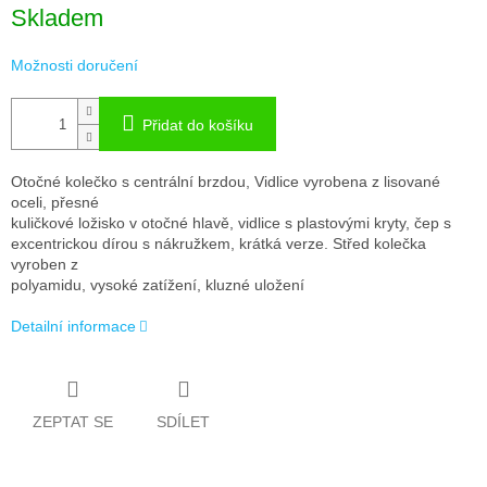
Měrná
Skladem
cena:
Možnosti doručení
Přidat do košíku
Otočné kolečko s centrální brzdou, Vidlice vyrobena z lisované
oceli, přesné
kuličkové ložisko v otočné hlavě, vidlice s plastovými kryty, čep s
excentrickou dírou s nákružkem, krátká verze. Střed kolečka
vyroben z
polyamidu, vysoké zatížení, kluzné uložení
Detailní informace
ZEPTAT SE
SDÍLET