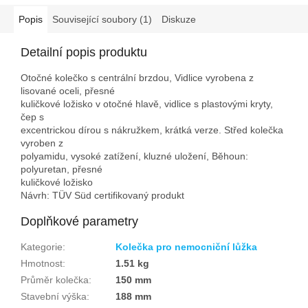
Popis
Související soubory (1)
Diskuze
Detailní popis produktu
Otočné kolečko s centrální brzdou, Vidlice vyrobena z
lisované oceli, přesné
kuličkové ložisko v otočné hlavě, vidlice s plastovými kryty,
čep s
excentrickou dírou s nákružkem, krátká verze. Střed kolečka
vyroben z
polyamidu, vysoké zatížení, kluzné uložení, Běhoun:
polyuretan, přesné
kuličkové ložisko
Návrh: TÜV Süd certifikovaný produkt
Doplňkové parametry
Kategorie
:
Kolečka pro nemocniční lůžka
Hmotnost
:
1.51 kg
Průměr kolečka
:
150 mm
Stavební výška
:
188 mm