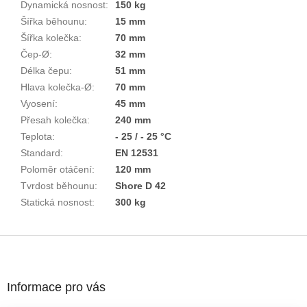
Dynamická nosnost
:
150 kg
Šířka běhounu
:
15 mm
Šířka kolečka
:
70 mm
Čep-Ø
:
32 mm
Délka čepu
:
51 mm
Hlava kolečka-Ø
:
70 mm
Vyosení
:
45 mm
Přesah kolečka
:
240 mm
Teplota
:
- 25 / - 25 °C
Standard
:
EN 12531
Poloměr otáčení
:
120 mm
Tvrdost běhounu
:
Shore D 42
Statická nosnost
:
300 kg
Z
á
p
a
Informace pro vás
t