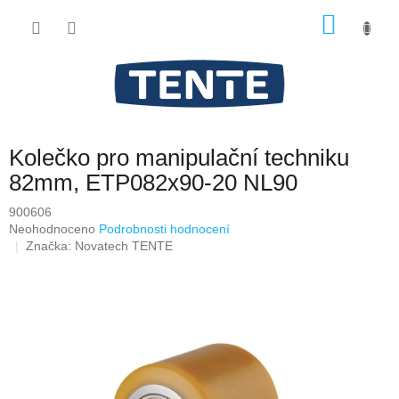
Přejít
NÁKU
na
obsah
KOŠÍK
Kolečko pro manipulační techniku
82mm, ETP082x90-20 NL90
900606
Průměrné
Neohodnoceno
Podrobnosti hodnocení
hodnocení
Značka:
Novatech TENTE
produktu
je
0,0
z
5
hvězdiček.