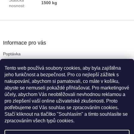
1500 kg
nosnost
:
Z
á
p
a
Informace pro vás
t
Poptávka
í
Obchodní podmínky
Tento web používá soubory cookies, aby byla zajištěna
Podmínky ochrany osobních údajů
jeho funkčnost a bezpečnost. Pro co nejlepší zážitek s
Reklamační řád
nakupování, abychom si pamatovali, co máte v košíku,
Kritéria pro výběr koleček
abyste se nemuseli pokaždé přihlašovat. Pro marketingové
Doprava a platba
účely, abychom Vás neobtěžovali nevhodnou reklamou a
Cookies
pro zlepšení vaší online uživatelské zkušenosti. Proto
Novinky
potřebujeme od Vás souhlas se zpracováním cookies.
Stačí kliknout na tlačítko "Souhlasím" a tímto souhlasíte se
zpracováním všech typů cookies.
Vytvořil Shoptet