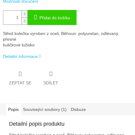
Možnosti doručení
Přidat do košíku
Střed kolečka vyroben z oceli, Běhoun: polyuretan, odlévaný,
přesné
kuličkové ložisko
Detailní informace
ZEPTAT SE
SDÍLET
Popis
Související soubory (1)
Diskuze
Detailní popis produktu
Střed kolečka vyroben z oceli, Běhoun: polyuretan, odlévaný,