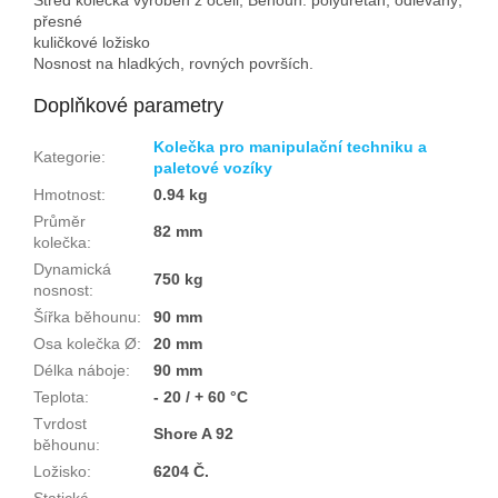
přesné
kuličkové ložisko
Nosnost na hladkých, rovných površích.
Doplňkové parametry
Kolečka pro manipulační techniku a
Kategorie
:
paletové vozíky
Hmotnost
:
0.94 kg
Průměr
82 mm
kolečka
:
Dynamická
750 kg
nosnost
:
Šířka běhounu
:
90 mm
Osa kolečka Ø
:
20 mm
Délka náboje
:
90 mm
Teplota
:
- 20 / + 60 °C
Tvrdost
Shore A 92
běhounu
:
Ložisko
:
6204 Č.
Statická