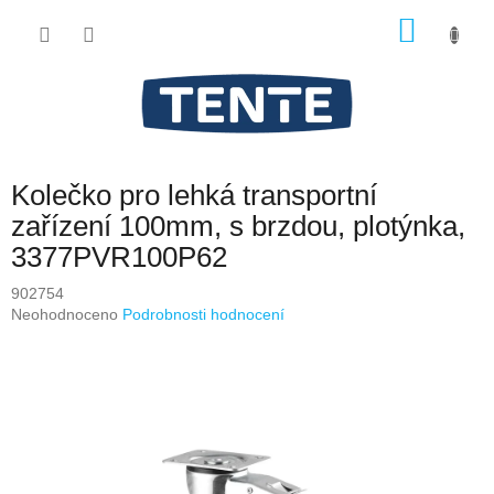
Přejít
NÁKU
na
obsah
KOŠÍK
Kolečko pro lehká transportní
zařízení 100mm, s brzdou, plotýnka,
3377PVR100P62
902754
Průměrné
Neohodnoceno
Podrobnosti hodnocení
hodnocení
produktu
je
0,0
z
5
hvězdiček.