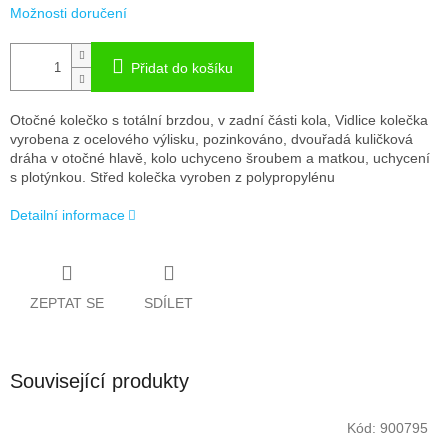
Možnosti doručení
Přidat do košíku
Otočné kolečko s totální brzdou, v zadní části kola, Vidlice kolečka
vyrobena z ocelového výlisku, pozinkováno, dvouřadá kuličková
dráha v otočné hlavě, kolo uchyceno šroubem a matkou, uchycení
s plotýnkou. Střed kolečka vyroben z polypropylénu
Detailní informace
ZEPTAT SE
SDÍLET
Související produkty
Kód:
900795