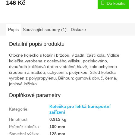
146 Kč
Do košíku
Popis
Související soubory (1)
Diskuze
Detailní popis produktu
Otočné kolečko s totální brzdou, v zadní části kola, Vidlice
kolečka vyrobena z ocelového výlisku, pozinkováno,
dvouřadá kuličková dráha v otočné hlavě, kolo uchyceno
šroubem a matkou, uchycení s plotýnkou. Střed kolečka
vyroben z polypropylénu, Běhoun: gumová obruč, černá,
jehlové ložisko
Doplňkové parametry
Kolečka pro lehká transportní
Kategorie
:
zařízení
Hmotnost
:
0.915 kg
Průměr kolečka
:
100 mm
Stavební výška
:
128 mm