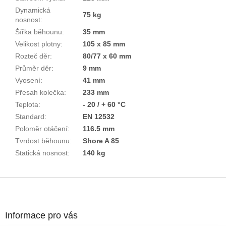
Dynamická
75 kg
nosnost
:
Šířka běhounu
:
35 mm
Velikost plotny
:
105 x 85 mm
Rozteč děr
:
80/77 x 60 mm
Průměr děr
:
9 mm
Vyosení
:
41 mm
Přesah kolečka
:
233 mm
Teplota
:
- 20 / + 60 °C
Standard
:
EN 12532
Poloměr otáčení
:
116.5 mm
Tvrdost běhounu
:
Shore A 85
Statická nosnost
:
140 kg
Z
á
p
a
Informace pro vás