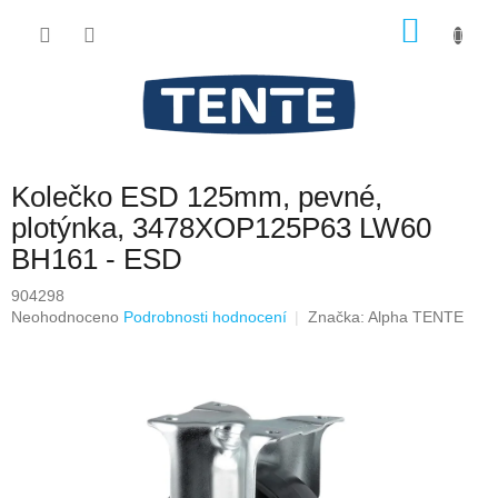
Přejít
NÁKU
na
obsah
KOŠÍK
Kolečko ESD 125mm, pevné,
plotýnka, 3478XOP125P63 LW60
BH161 - ESD
904298
Průměrné
Neohodnoceno
Podrobnosti hodnocení
Značka:
Alpha TENTE
hodnocení
produktu
je
0,0
z
5
hvězdiček.