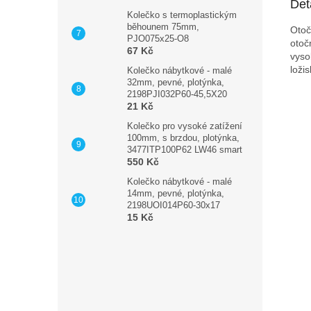
Det
Kolečko s termoplastickým
běhounem 75mm,
Otoč
PJO075x25-O8
otoč
67 Kč
vyso
loži
Kolečko nábytkové - malé
32mm, pevné, plotýnka,
2198PJI032P60-45,5X20
21 Kč
Kolečko pro vysoké zatížení
100mm, s brzdou, plotýnka,
3477ITP100P62 LW46 smart
550 Kč
Kolečko nábytkové - malé
14mm, pevné, plotýnka,
2198UOI014P60-30x17
15 Kč