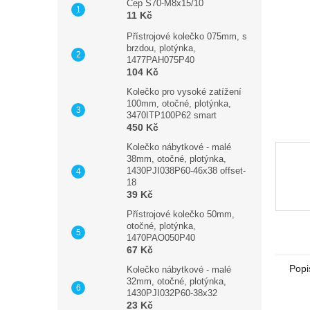
n
Čep S70-M8x15/10
11 Kč
e
l
Přístrojové kolečko 075mm, s
brzdou, plotýnka,
1477PAH075P40
104 Kč
Kolečko pro vysoké zatížení
100mm, otočné, plotýnka,
3470ITP100P62 smart
450 Kč
Kolečko nábytkové - malé
38mm, otočné, plotýnka,
1430PJI038P60-46x38 offset-
18
39 Kč
Přístrojové kolečko 50mm,
otočné, plotýnka,
1470PAO050P40
67 Kč
Popi
Kolečko nábytkové - malé
32mm, otočné, plotýnka,
1430PJI032P60-38x32
23 Kč