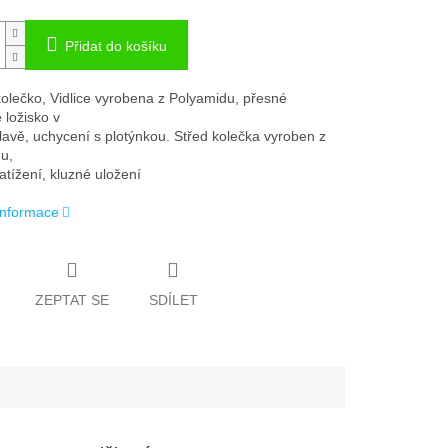
Přidat do košíku
olečko, Vidlice vyrobena z Polyamidu, přesné
 ložisko v
lavě, uchycení s plotýnkou. Střed kolečka vyroben z
u,
atížení, kluzné uložení
 informace
ZEPTAT SE
SDÍLET