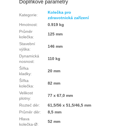
Doplňkové parametry
Kolečka pro
Kategorie
:
zdravotnická zařízení
Hmotnost
:
0.919 kg
Průměr
125 mm
kolečka
:
Stavební
146 mm
výška
:
Dynamická
110 kg
nosnost
:
Šířka
20 mm
kladky
:
Šířka
82 mm
kolečka
:
Velikost
77 x 67,0 mm
plotny
:
Rozteč děr
:
61,5/56 x 51,5/46,5 mm
Průměr děr
:
8,5 mm
Hlava
52 mm
kolečka-Ø
: