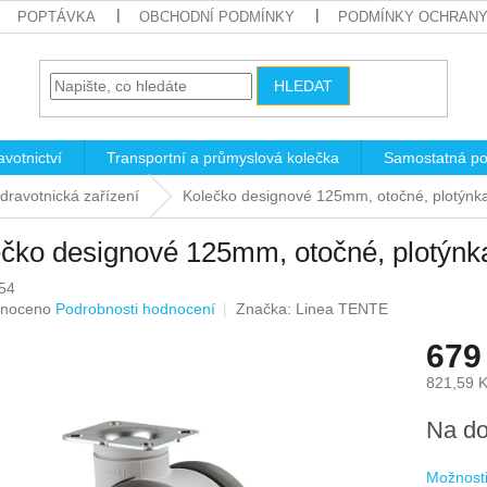
POPTÁVKA
OBCHODNÍ PODMÍNKY
PODMÍNKY OCHRANY
HLEDAT
votnictví
Transportní a průmyslová kolečka
Samostatná po
dravotnická zařízení
Kolečko designové 125mm, otočné, plotý
ečko designové 125mm, otočné, plotý
54
né
noceno
Podrobnosti hodnocení
Značka:
Linea TENTE
ení
679
u
821,59 
Měrná
Na do
cena:
ek.
Možnosti