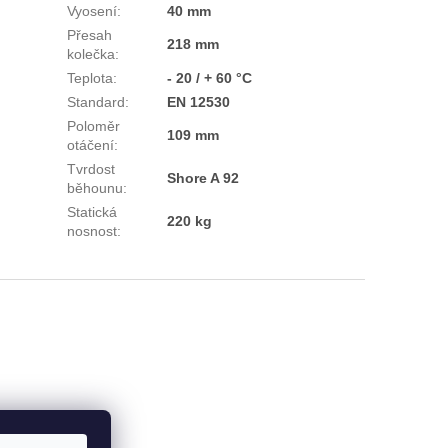
Vyosení
:
40 mm
Přesah
218 mm
kolečka
:
Teplota
:
- 20 / + 60 °C
Standard
:
EN 12530
Poloměr
109 mm
otáčení
:
Tvrdost
Shore A 92
běhounu
:
Statická
220 kg
nosnost
: