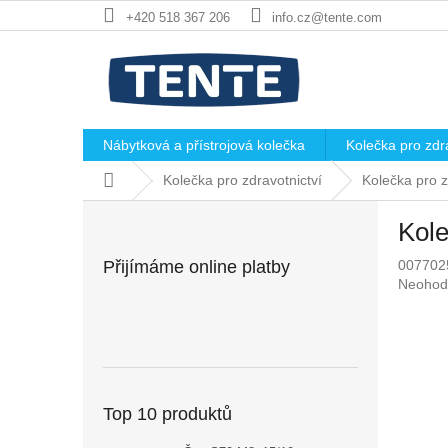
Přejít
+420 518 367 206
info.cz@tente.com
na
obsah
Nábytková a přístrojová kolečka
Kolečka pro zdra
Domů
Kolečka pro zdravotnictví
Kolečka pro z
P
Kol
o
s
Přijímáme online platby
007702
t
Průměr
Neohod
r
hodnoc
a
produkt
n
je
0,0
n
z
í
5
p
Top 10 produktů
hvězdič
a