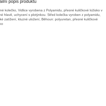
ailní popis produktu
né kolečko, Vidlice vyrobena z Polyamidu, přesné kuličkové ložisko v
né hlavě, uchycení s plotýnkou. Střed kolečka vyroben z polyamidu,
ké zatížení, kluzné uložení, Běhoun: polyuretan, přesné kuličkové
sko