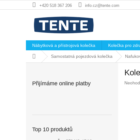
Přejít
+420 518 367 206
info.cz@tente.com
na
obsah
Nábytková a přístrojová kolečka
Kolečka pro zdra
Domů
Samostatná pojezdová kolečka
Nafukov
P
Kol
o
s
Průměr
Přijímáme online platby
Neohod
t
hodnoc
r
produkt
a
je
n
0,0
z
n
5
í
hvězdič
p
Top 10 produktů
a