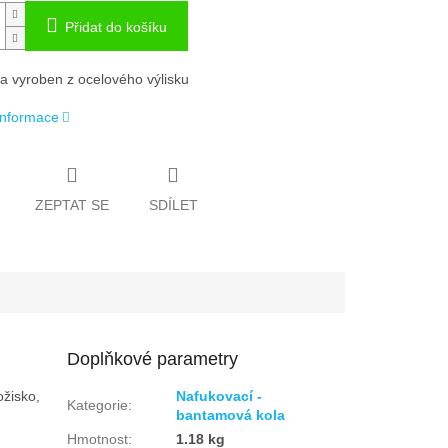
Přidat do košíku
la vyroben z ocelového výlisku
 informace
ZEPTAT SE
SDÍLET
Doplňkové parametry
ožisko,
Nafukovací -
Kategorie
:
bantamová kola
Hmotnost
:
1.18 kg