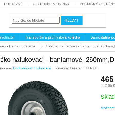
POPTÁVKA
OBCHODNÍ PODMÍNKY
PODMÍNKY OCHRANY
HLEDAT
votnictví
Transportní a průmyslová kolečka
Samostatná po
ací - bantamová kola
Kolečko nafukovací - bantamové, 260m
ečko nafukovací - bantamové, 260mm
né
noceno
Podrobnosti hodnocení
Značka:
Puretech TENTE
ení
465
u
562,65 
Měrná
Skla
cena:
ek.
Možnosti