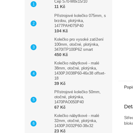
n
Čep S70-M8x15/10
11 Kč
e
l
Přístrojové kolečko 075mm, s
brzdou, plotýnka,
1477PAH075P40
104 Kč
Kolečko pro vysoké zatížení
100mm, otočné, plotýnka,
3470ITP100P62 smart
450 Kč
Kolečko nábytkové - malé
38mm, otočné, plotýnka,
1430PJI038P60-46x38 offset-
18
39 Kč
Popi
Přístrojové kolečko 50mm,
otočné, plotýnka,
1470PAO050P40
Det
67 Kč
Kolečko nábytkové - malé
Stře
32mm, otočné, plotýnka,
bloko
1430PJI032P60-38x32
23 Kč