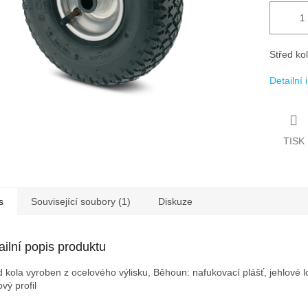
Střed ko
Detailní
TISK
s
Související soubory (1)
Diskuze
ailní popis produktu
d kola vyroben z ocelového výlisku, Běhoun: nafukovací plášť, jehlové l
vý profil