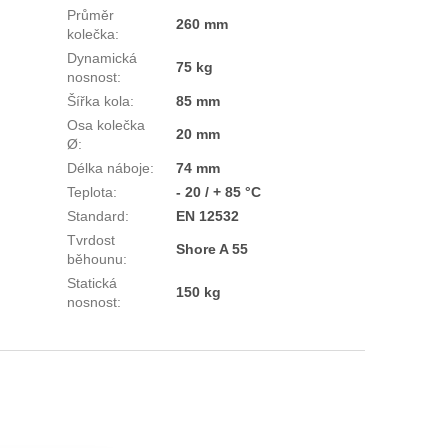
Průměr
260 mm
kolečka
:
Dynamická
75 kg
nosnost
:
Šířka kola
:
85 mm
Osa kolečka
20 mm
Ø
:
Délka náboje
:
74 mm
Teplota
:
- 20 / + 85 °C
Standard
:
EN 12532
Tvrdost
Shore A 55
běhounu
:
Statická
150 kg
nosnost
: