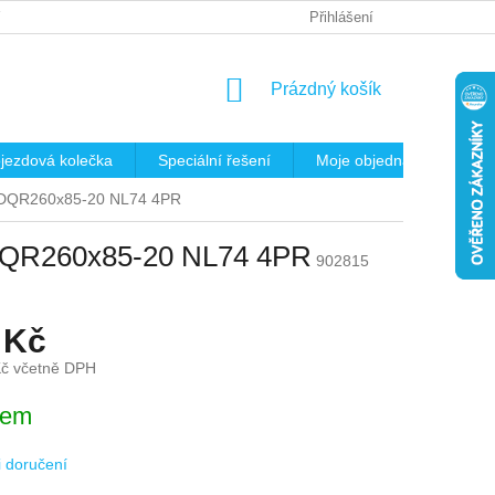
 OSOBNÍCH ÚDAJŮ
REKLAMAČNÍ ŘÁD
Přihlášení
KRITÉRIA PRO VÝB
NÁKUPNÍ
Prázdný košík
KOŠÍK
jezdová kolečka
Speciální řešení
Moje objednávka
K
m,DQR260x85-20 NL74 4PR
,DQR260x85-20 NL74 4PR
902815
 Kč
Kč včetně DPH
dem
 doručení