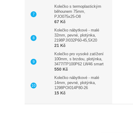
Kolečko s termoplastickým
běhounem 75mm,
PJO075x25-O8
67 Kč
Kolečko nábytkové - malé
32mm, pevné, plotýnka,
2198PJI032P60-45,5X20
21 Kč
Kolečko pro vysoké zatížení
100mm, s brzdou, plotýnka,
3477ITP100P62 LW46 smart
550 Kč
Kolečko nábytkové - malé
14mm, pevné, plotýnka,
1298POI014P80-26
15 Kč
Z
á
p
a
t