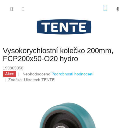
Přejít
NÁKU
na
obsah
KOŠÍK
Vysokorychlostní kolečko 200mm,
FCP200x50-O20 hydro
199865058
Průměrné
Neohodnoceno
Podrobnosti hodnocení
Akce
hodnocení
Značka:
Ultratech TENTE
produktu
je
0,0
z
5
hvězdiček.