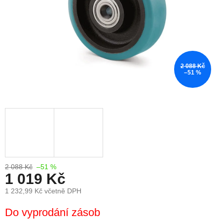
2 088 Kč
–51 %
2 088 Kč
–51 %
1 019 Kč
1 232,99 Kč včetně DPH
Měrná
Do vyprodání zásob
cena: