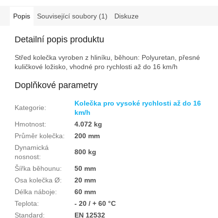
Popis
Související soubory (1)
Diskuze
Detailní popis produktu
Střed kolečka vyroben z hliníku, běhoun: Polyuretan, přesné
kuličkové ložisko, vhodné pro rychlosti až do 16 km/h
Doplňkové parametry
Kolečka pro vysoké rychlosti až do 16
Kategorie
:
km/h
Hmotnost
:
4.072 kg
Průměr kolečka
:
200 mm
Dynamická
800 kg
nosnost
:
Šířka běhounu
:
50 mm
Osa kolečka Ø
:
20 mm
Délka náboje
:
60 mm
Teplota
:
- 20 / + 60 °C
Standard
:
EN 12532