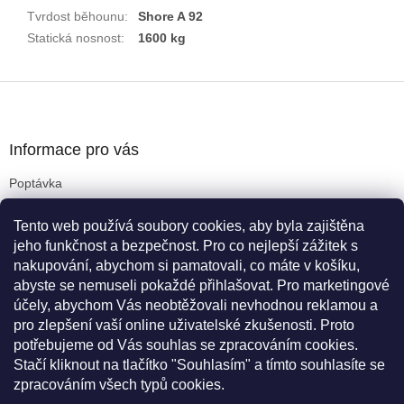
Tvrdost běhounu
:
Shore A 92
Statická nosnost
:
1600 kg
Z
á
p
a
Informace pro vás
t
Poptávka
í
Obchodní podmínky
Tento web používá soubory cookies, aby byla zajištěna
Podmínky ochrany osobních údajů
jeho funkčnost a bezpečnost. Pro co nejlepší zážitek s
Reklamační řád
nakupování, abychom si pamatovali, co máte v košíku,
Kritéria pro výběr koleček
abyste se nemuseli pokaždé přihlašovat. Pro marketingové
Doprava a platba
účely, abychom Vás neobtěžovali nevhodnou reklamou a
Cookies
pro zlepšení vaší online uživatelské zkušenosti. Proto
Novinky
potřebujeme od Vás souhlas se zpracováním cookies.
Stačí kliknout na tlačítko "Souhlasím" a tímto souhlasíte se
zpracováním všech typů cookies.