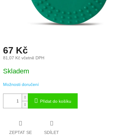
67 Kč
81,07 Kč včetně DPH
Měrná
Skladem
cena:
Možnosti doručení
Přidat do košíku
ZEPTAT SE
SDÍLET