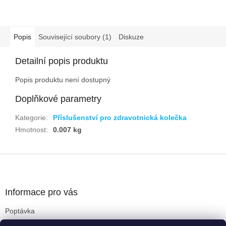
Popis
Související soubory (1)
Diskuze
Detailní popis produktu
Popis produktu není dostupný
Doplňkové parametry
Kategorie
:
Příslušenství pro zdravotnická kolečka
Hmotnost
:
0.007 kg
Z
á
p
a
Informace pro vás
t
Poptávka
í
Obchodní podmínky