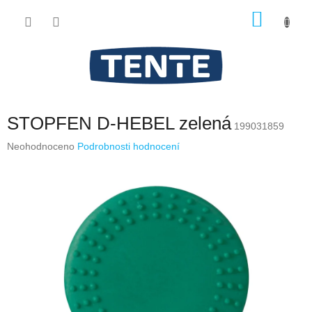
Přejít
NÁKU
na
obsah
KOŠÍK
STOPFEN D-HEBEL zelená
199031859
Průměrné
Neohodnoceno
Podrobnosti hodnocení
hodnocení
produktu
je
0,0
z
5
hvězdiček.