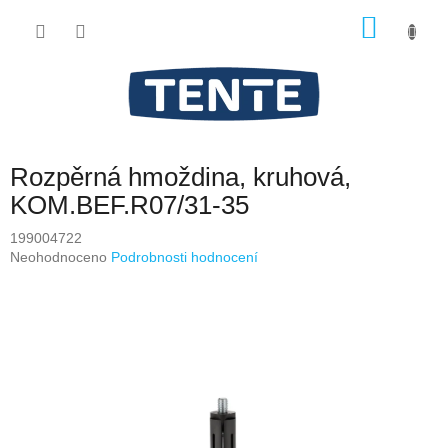
Přejít
NÁKU
na
obsah
KOŠÍK
Rozpěrná hmoždina, kruhová,
KOM.BEF.R07/31-35
199004722
Průměrné
Neohodnoceno
Podrobnosti hodnocení
hodnocení
produktu
je
0,0
z
5
hvězdiček.