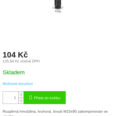
104 Kč
125,84 Kč včetně DPH
Měrná
Skladem
cena:
Možnosti doručení
Přidat do košíku
Rozpěrná hmoždina, kruhová, šroub M10x90 zakomponován ve