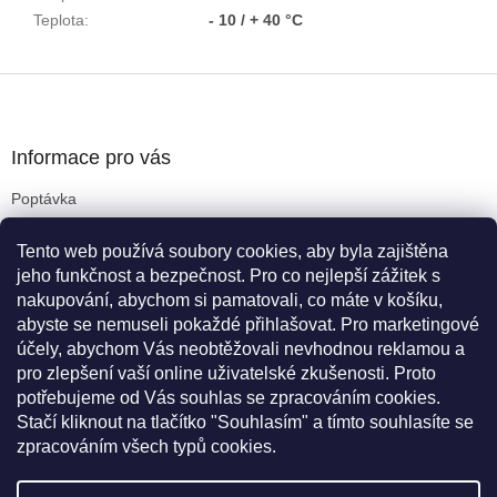
Teplota
:
- 10 / + 40 °C
Z
á
p
a
Informace pro vás
t
Poptávka
í
Obchodní podmínky
Tento web používá soubory cookies, aby byla zajištěna
Podmínky ochrany osobních údajů
jeho funkčnost a bezpečnost. Pro co nejlepší zážitek s
Reklamační řád
nakupování, abychom si pamatovali, co máte v košíku,
Kritéria pro výběr koleček
abyste se nemuseli pokaždé přihlašovat. Pro marketingové
Doprava a platba
účely, abychom Vás neobtěžovali nevhodnou reklamou a
Cookies
pro zlepšení vaší online uživatelské zkušenosti. Proto
Novinky
potřebujeme od Vás souhlas se zpracováním cookies.
Stačí kliknout na tlačítko "Souhlasím" a tímto souhlasíte se
zpracováním všech typů cookies.
Vytvořil Shoptet