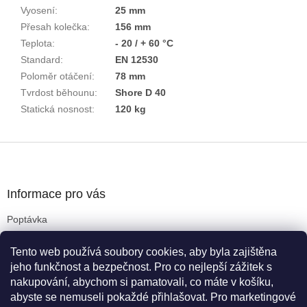
Vyosení
:
25 mm
Přesah kolečka
:
156 mm
Teplota
:
- 20 / + 60 °C
Standard
:
EN 12530
Poloměr otáčení
:
78 mm
Tvrdost běhounu
:
Shore D 40
Statická nosnost
:
120 kg
Z
á
p
a
Informace pro vás
t
Poptávka
í
Obchodní podmínky
Tento web používá soubory cookies, aby byla zajištěna
Podmínky ochrany osobních údajů
jeho funkčnost a bezpečnost. Pro co nejlepší zážitek s
Reklamační řád
nakupování, abychom si pamatovali, co máte v košíku,
Kritéria pro výběr koleček
abyste se nemuseli pokaždé přihlašovat. Pro marketingové
Doprava a platba