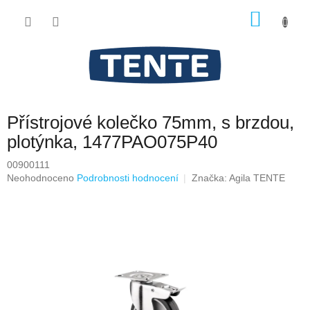
Přejít
NÁKU
na
obsah
KOŠÍK
Přístrojové kolečko 75mm, s brzdou,
plotýnka, 1477PAO075P40
00900111
Průměrné
Neohodnoceno
Podrobnosti hodnocení
Značka:
Agila TENTE
hodnocení
produktu
je
0,0
z
5
hvězdiček.