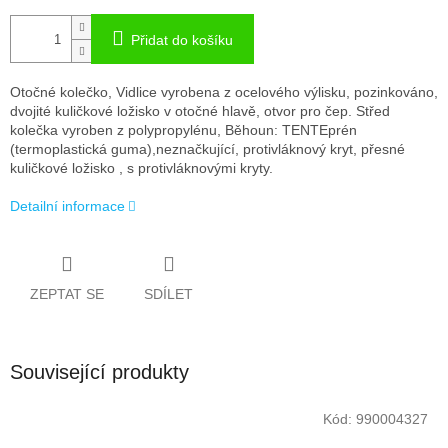
Přidat do košíku
Otočné kolečko, Vidlice vyrobena z ocelového výlisku, pozinkováno,
dvojité kuličkové ložisko v otočné hlavě, otvor pro čep. Střed
kolečka vyroben z polypropylénu, Běhoun: TENTEprén
(termoplastická guma),neznačkující, protivláknový kryt, přesné
kuličkové ložisko , s protivláknovými kryty.
Detailní informace
ZEPTAT SE
SDÍLET
Související produkty
Kód:
990004327