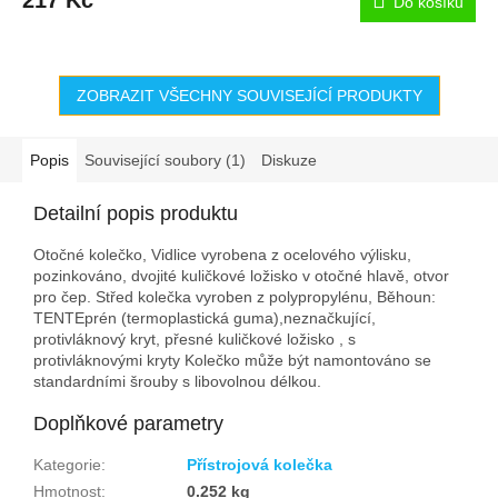
Do košíku
ZOBRAZIT VŠECHNY SOUVISEJÍCÍ PRODUKTY
Popis
Související soubory (1)
Diskuze
Detailní popis produktu
Otočné kolečko, Vidlice vyrobena z ocelového výlisku,
pozinkováno, dvojité kuličkové ložisko v otočné hlavě, otvor
pro čep. Střed kolečka vyroben z polypropylénu, Běhoun:
TENTEprén (termoplastická guma),neznačkující,
protivláknový kryt, přesné kuličkové ložisko , s
protivláknovými kryty Kolečko může být namontováno se
standardními šrouby s libovolnou délkou.
Doplňkové parametry
Kategorie
:
Přístrojová kolečka
Hmotnost
:
0.252 kg