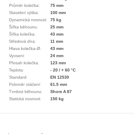
Průměr kolečka
:
75 mm
Stavební výška
:
100 mm
Dynamická nosnost
:
75 kg
Šířka běhounu
:
25 mm
Šířka kolečka
:
43 mm
Středová díra
:
11 mm
Hlava kolečka-Ø
:
43 mm
Vyosení
:
24 mm
Přesah kolečka
:
123 mm
Teplota
:
- 20 / + 60 °C
Standard
:
EN 12530
Poloměr otáčení
:
61.5 mm
Tvrdost běhounu
:
Shore A 87
Statická nosnost
:
150 kg
Z
á
p