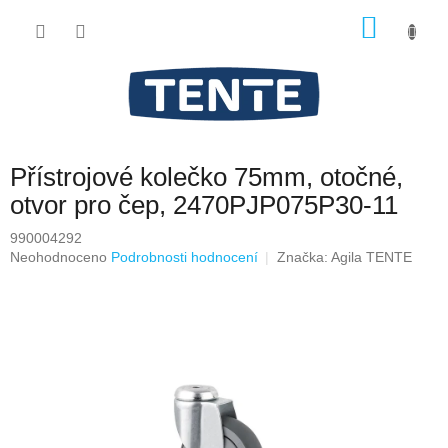
Přejít
NÁKU
na
obsah
KOŠÍK
Přístrojové kolečko 75mm, otočné,
otvor pro čep, 2470PJP075P30-11
990004292
Průměrné
Neohodnoceno
Podrobnosti hodnocení
Značka:
Agila TENTE
hodnocení
produktu
je
0,0
z
5
hvězdiček.