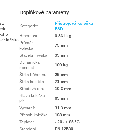
Doplňkové parametry
a z
Přístrojová kolečka
Kategorie
:
kolo
ESD
ového
Hmotnost
:
0.831 kg
ové ložisko
Průměr
75 mm
kolečka
:
Stavební výška
:
99 mm
Dynamická
100 kg
nosnost
:
Šířka běhounu
:
25 mm
Šířka kolečka
:
71 mm
Středová díra
:
10,3 mm
Hlava kolečka-
65 mm
Ø
:
Vyosení
:
31.3 mm
Přesah kolečka
:
198 mm
Teplota
:
- 20 / + 85 °C
Standard
:
EN 12530