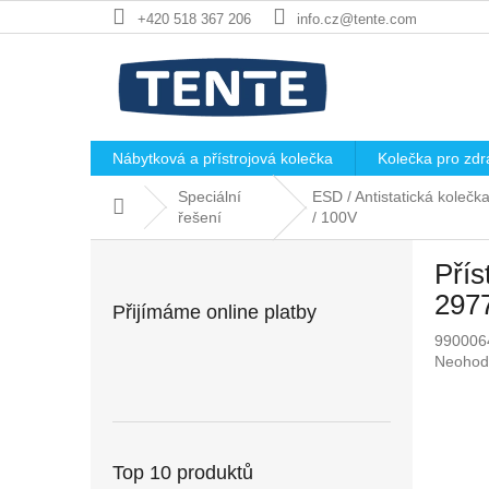
Přejít
+420 518 367 206
info.cz@tente.com
na
obsah
Nábytková a přístrojová kolečka
Kolečka pro zdra
Speciální
ESD / Antistatická koleč
Domů
řešení
/ 100V
P
Přís
o
s
297
Přijímáme online platby
t
990006
r
Průměr
Neohod
a
hodnoc
n
produkt
n
je
í
0,0
p
z
Top 10 produktů
5