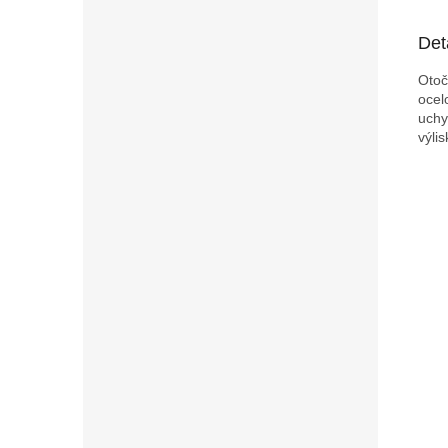
Det
Otoč
ocel
uchy
výli