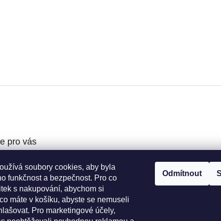
e pro vás
oužívá soubory cookies, aby byla
podmínky
Odmítnout
S
ho funkčnost a bezpečnost. Pro co
ochrany osobních
žitek s nakupování, abychom si
 co máte v košíku, abyste se nemuseli
í řád
hlašovat. Pro marketingové účely,
o výběr koleček