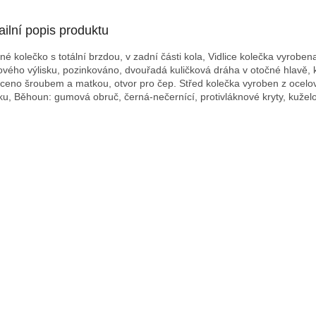
ailní popis produktu
né kolečko s totální brzdou, v zadní části kola, Vidlice kolečka vyroben
ového výlisku, pozinkováno, dvouřadá kuličková dráha v otočné hlavě, 
ceno šroubem a matkou, otvor pro čep. Střed kolečka vyroben z ocel
sku, Běhoun: gumová obruč, černá-nečernící, protivláknové kryty, kužel