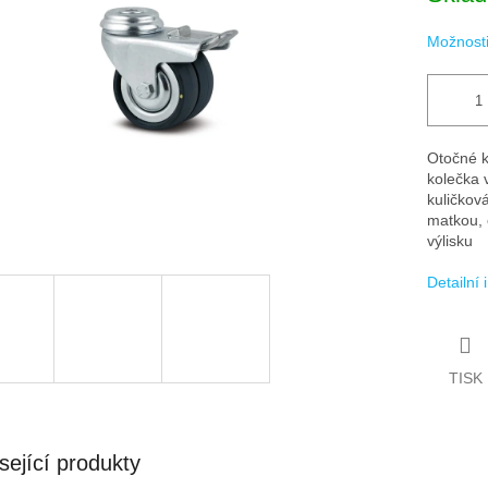
ek.
Možnosti
Otočné ko
kolečka 
kuličkov
matkou, 
výlisku
Detailní
TISK
sející produkty