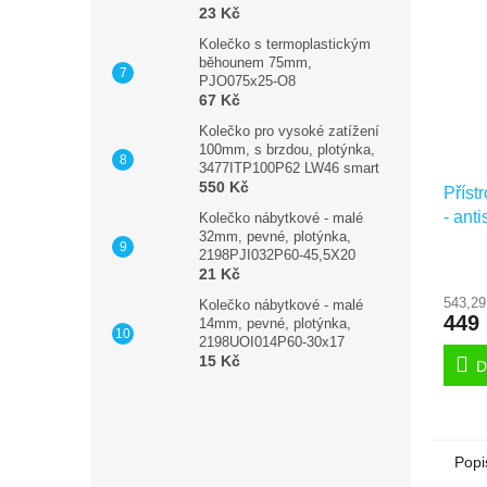
23 Kč
Kolečko s termoplastickým
běhounem 75mm,
PJO075x25-O8
67 Kč
Kolečko pro vysoké zatížení
100mm, s brzdou, plotýnka,
3477ITP100P62 LW46 smart
550 Kč
Příst
- ant
Kolečko nábytkové - malé
32mm, pevné, plotýnka,
otočn
2198PJI032P60-45,5X20
2970
21 Kč
543,29
Kolečko nábytkové - malé
449
14mm, pevné, plotýnka,
2198UOI014P60-30x17
15 Kč
D
Popi