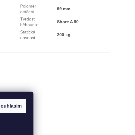
Poloměr
99 mm
otáčení
:
Tvrdost
Shore A 80
běhounu
:
Statická
200 kg
nosnost
:
ouhlasím