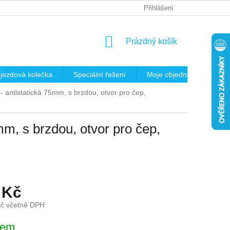
 OSOBNÍCH ÚDAJŮ
REKLAMAČNÍ ŘÁD
Přihlášení
KRITÉRIA PRO VÝB
NÁKUPNÍ
Prázdný košík
KOŠÍK
jezdová kolečka
Speciální řešení
Moje objednávka
K
 - antistatická 75mm, s brzdou, otvor pro čep,
5mm, s brzdou, otvor pro čep,
 Kč
Kč včetně DPH
dem