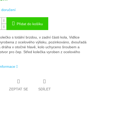
 doručení
Přidat do košíku
lečko s totální brzdou, v zadní části kola, Vidlice
vyrobena z ocelového výlisku, pozinkováno, dvouřadá
á dráha v otočné hlavě, kolo uchyceno šroubem a
otvor pro čep. Střed kolečka vyroben z ocelového
 informace
ZEPTAT SE
SDÍLET