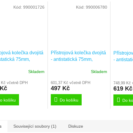
Kód:
990001726
Kód:
990006780
rojová kolečka dvojitá
Přístrojová kolečka dvojitá
Přístrojo
istatická 75mm,
- antistatická 75mm,
- antista
á, otvor pro čep,
otočná, plotýnka,
brzdou, p
Skladem
Skladem
DYK075P30-10,3
2970DYK075P50
2977DY
 Kč včetně DPH
601,37 Kč včetně DPH
748,99 Kč 
 Kč
497 Kč
619 Kč
o košíku
Do košíku
Do ko
s
Související soubory (1)
Diskuze