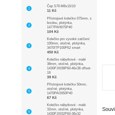
a
hvězdič
n
Čep S70-M8x15/10
11 Kč
e
l
Přístrojové kolečko 075mm, s
brzdou, plotýnka,
1477PAH075P40
104 Kč
Kolečko pro vysoké zatížení
100mm, otočné, plotýnka,
3470ITP100P62 smart
450 Kč
Kolečko nábytkové - malé
38mm, otočné, plotýnka,
1430PJI038P60-46x38 offset-
18
39 Kč
Přístrojové kolečko 50mm,
otočné, plotýnka,
1470PAO050P40
67 Kč
Kolečko nábytkové - malé
Souvi
32mm, otočné, plotýnka,
1430PJI032P60-38x32