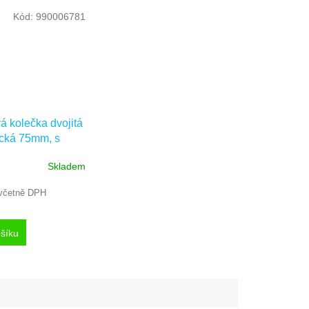
Kód:
990006781
vá kolečka dvojitá
tická 75mm, s
lotýnka,
Skladem
K075P50
včetně DPH
šíku