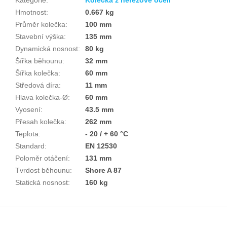
Hmotnost
:
0.667 kg
Průměr kolečka
:
100 mm
Stavební výška
:
135 mm
Dynamická nosnost
:
80 kg
Šířka běhounu
:
32 mm
Šířka kolečka
:
60 mm
Středová díra
:
11 mm
Hlava kolečka-Ø
:
60 mm
Vyosení
:
43.5 mm
Přesah kolečka
:
262 mm
Teplota
:
- 20 / + 60 °C
Standard
:
EN 12530
Poloměr otáčení
:
131 mm
Tvrdost běhounu
:
Shore A 87
Statická nosnost
:
160 kg
Z
á