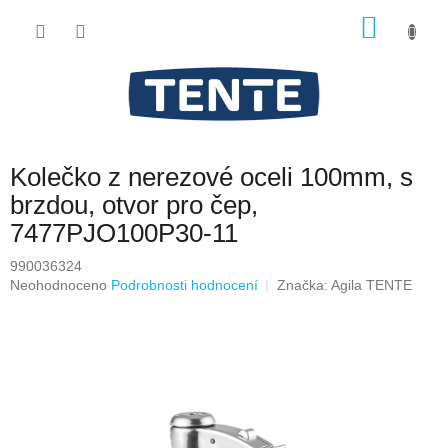
Přejít
NÁKU
na
obsah
KOŠÍK
Kolečko z nerezové oceli 100mm, s
brzdou, otvor pro čep,
7477PJO100P30-11
990036324
Průměrné
Neohodnoceno
Podrobnosti hodnocení
Značka:
Agila TENTE
hodnocení
produktu
je
0,0
z
5
hvězdiček.