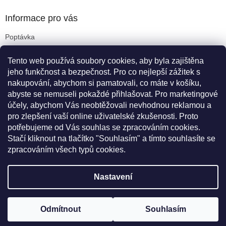
p
a
Informace pro vás
t
Poptávka
í
Obchodní podmínky
Tento web používá soubory cookies, aby byla zajištěna
Podmínky ochrany osobních údajů
jeho funkčnost a bezpečnost. Pro co nejlepší zážitek s
Reklamační řád
nakupování, abychom si pamatovali, co máte v košíku,
Kritéria pro výběr koleček
abyste se nemuseli pokaždé přihlašovat. Pro marketingové
Doprava a platba
účely, abychom Vás neobtěžovali nevhodnou reklamou a
Cookies
pro zlepšení vaší online uživatelské zkušenosti. Proto
Novinky
potřebujeme od Vás souhlas se zpracováním cookies.
Stačí kliknout na tlačítko "Souhlasím" a tímto souhlasíte se
zpracováním všech typů cookies.
Vytvořil Shoptet
Nastavení
Copyright 2026
TENTE
. Všechna práva vyhrazena.
Upravit
Záruční doba pro osoby jednající při objednávání zboží v rámci své
Odmítnout
Souhlasím
nastavení cookies
podnikatelské činnosti činí 6 měsíců.