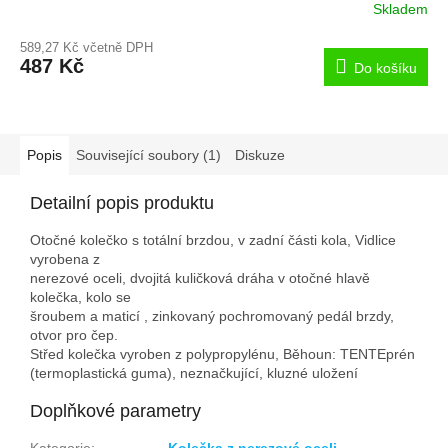
Skladem
589,27 Kč včetně DPH
487 Kč
Do košíku
Popis
Související soubory (1)
Diskuze
Detailní popis produktu
Otočné kolečko s totální brzdou, v zadní části kola, Vidlice
vyrobena z
nerezové oceli, dvojitá kuličková dráha v otočné hlavě
kolečka, kolo se
šroubem a maticí , zinkovaný pochromovaný pedál brzdy,
otvor pro čep.
Střed kolečka vyroben z polypropylénu, Běhoun: TENTEprén
(termoplastická guma), neznačkující, kluzné uložení
Doplňkové parametry
Kategorie
:
Kolečka z nerezové oceli