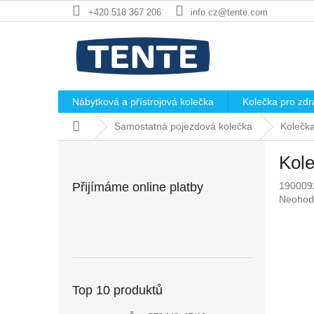
Přejít
+420 518 367 206
info.cz@tente.com
na
obsah
Nábytková a přístrojová kolečka
Kolečka pro zdra
Domů
Samostatná pojezdová kolečka
Kolečk
P
Kol
o
s
Přijímáme online platby
190009
t
Průměr
Neohod
r
hodnoc
a
produkt
n
je
0,0
n
z
í
5
p
Top 10 produktů
hvězdič
a