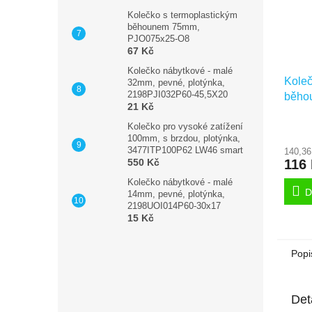
Kolečko s termoplastickým
běhounem 75mm,
PJO075x25-O8
67 Kč
Kolečko nábytkové - malé
Koleč
32mm, pevné, plotýnka,
2198PJI032P60-45,5X20
běho
21 Kč
PJP1
šedá 
Kolečko pro vysoké zatížení
100mm, s brzdou, plotýnka,
3477ITP100P62 LW46 smart
140,36
116
550 Kč
Kolečko nábytkové - malé
D
14mm, pevné, plotýnka,
2198UOI014P60-30x17
15 Kč
Popi
Det