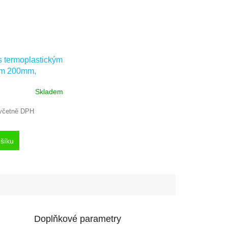
s termoplastickým
m 200mm,
45-O12,2 HL60
Skladem
včetně DPH
šíku
Doplňkové parametry