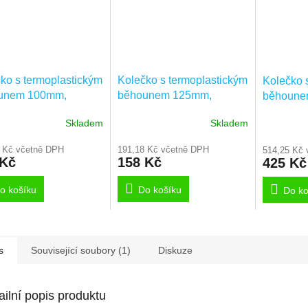
ko s termoplastickým
Kolečko s termoplastickým
Kolečko 
unem 100mm,
běhounem 125mm,
běhoune
00x35-8,3 NL45
PJP125x40-8,3 NL45
PJP200x
Skladem
Skladem
supratech
smart, šedá supratech
 Kč včetně DPH
191,18 Kč včetně DPH
514,25 Kč 
 Kč
158 Kč
425 Kč
o košíku
Do košíku
Do ko
s
Související soubory (1)
Diskuze
ailní popis produktu