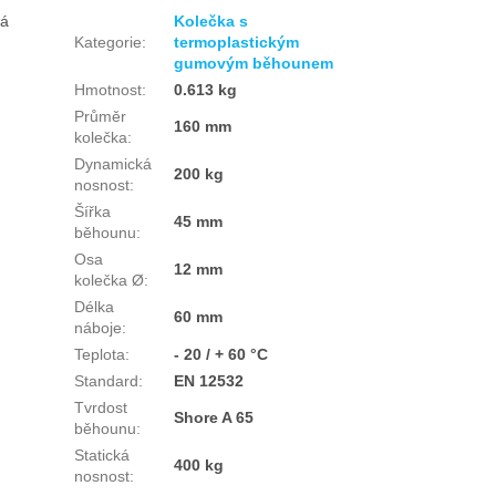
ká
Kolečka s
Kategorie
:
termoplastickým
gumovým běhounem
Hmotnost
:
0.613 kg
Průměr
160 mm
kolečka
:
Dynamická
200 kg
nosnost
:
Šířka
45 mm
běhounu
:
Osa
12 mm
kolečka Ø
:
Délka
60 mm
náboje
:
Teplota
:
- 20 / + 60 °C
Standard
:
EN 12532
Tvrdost
Shore A 65
běhounu
:
Statická
400 kg
nosnost
: