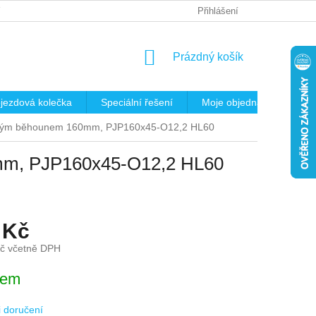
 OSOBNÍCH ÚDAJŮ
REKLAMAČNÍ ŘÁD
Přihlášení
KRITÉRIA PRO VÝB
NÁKUPNÍ
Prázdný košík
KOŠÍK
jezdová kolečka
Speciální řešení
Moje objednávka
K
ickým běhounem 160mm, PJP160x45-O12,2 HL60
0mm, PJP160x45-O12,2 HL60
 Kč
Kč včetně DPH
dem
 doručení