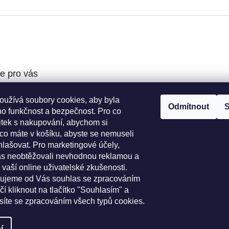
e pro vás
oužívá soubory cookies, aby byla
podmínky
Odmítnout
S
ho funkčnost a bezpečnost. Pro co
ochrany osobních
žitek s nakupování, abychom si
 co máte v košíku, abyste se nemuseli
í řád
hlašovat. Pro marketingové účely,
o výběr koleček
s neobtěžovali nevhodnou reklamou a
platba
 vaší online uživatelské zkušenosti.
bujeme od Vás souhlas se zpracováním
čí kliknout na tlačítko "Souhlasím" a
asíte se zpracováním všech typů cookies.
í