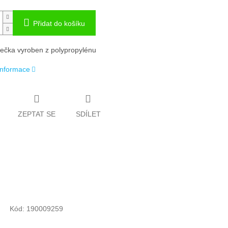
Přidat do košíku
lečka vyroben z polypropylénu
 informace
ZEPTAT SE
SDÍLET
Kód:
190009259