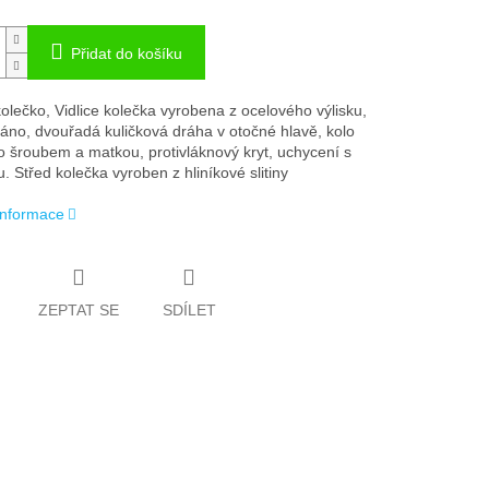
Přidat do košíku
olečko, Vidlice kolečka vyrobena z ocelového výlisku,
áno, dvouřadá kuličková dráha v otočné hlavě, kolo
 šroubem a matkou, protivláknový kryt, uchycení s
. Střed kolečka vyroben z hliníkové slitiny
 informace
ZEPTAT SE
SDÍLET