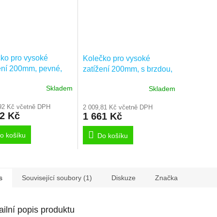
ko pro vysoké
Kolečko pro vysoké
ení 200mm, pevné,
zatížení 200mm, s brzdou,
ýnka, 3478ITP200P63
plotýnka, 3477ITP200P63
Skladem
Skladem
0
92 Kč včetně DPH
2 009,81 Kč včetně DPH
52 Kč
1 661 Kč
o košíku
Do košíku
s
Související soubory (1)
Diskuze
Značka
ailní popis produktu