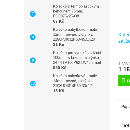
Kolečko s termoplastickým
běhounem 75mm,
PJO075x25-O8
67 Kč
Kolečko nábytkové - malé
Koleč
32mm, pevné, plotýnka,
2198PJI032P60-45,5X20
zatíž
21 Kč
plot
Kolečko pro vysoké zatížení
BH24
100mm, s brzdou, plotýnka,
3477ITP100P62 LW46 smart
1 393,
550 Kč
1 1
Kolečko nábytkové - malé
D
14mm, pevné, plotýnka,
2198UOI014P60-30x17
15 Kč
Popi
Det