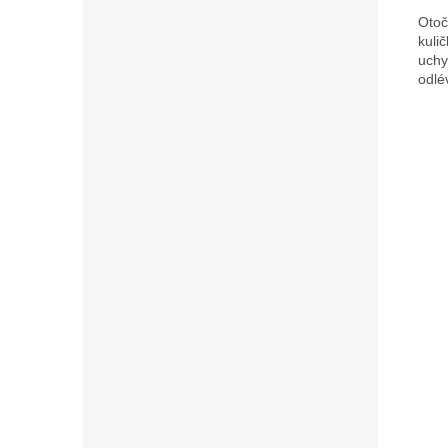
Otoč
kuli
uchy
odlé