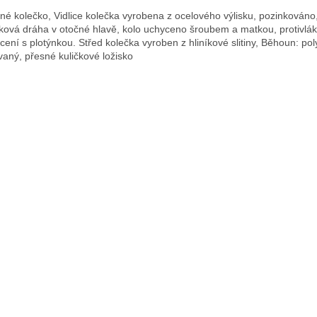
né kolečko, Vidlice kolečka vyrobena z ocelového výlisku, pozinkován
čková dráha v otočné hlavě, kolo uchyceno šroubem a matkou, protivlák
cení s plotýnkou. Střed kolečka vyroben z hliníkové slitiny, Běhoun: pol
vaný, přesné kuličkové ložisko