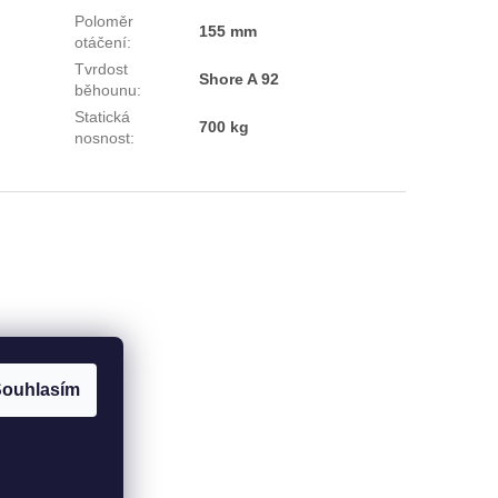
Poloměr
155 mm
otáčení
:
Tvrdost
Shore A 92
běhounu
:
Statická
700 kg
nosnost
:
ouhlasím