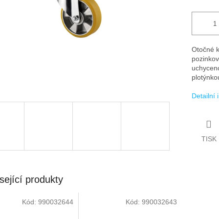
Otočné k
pozinkov
uchyceno
plotýnkou
Detailní
TISK
sející produkty
Kód:
990032644
Kód:
990032643