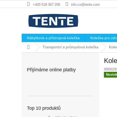
Přejít
+420 518 367 206
info.cz@tente.com
na
obsah
Nábytková a přístrojová kolečka
Kolečka pro zdra
Domů
Transportní a průmyslová kolečka
Kole
P
Kole
o
s
Přijímáme online platby
990029
t
Novin
r
a
n
n
í
p
Top 10 produktů
a