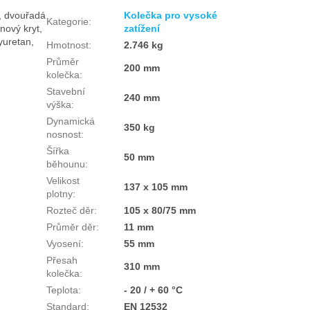
o, dvouřadá
Kolečka pro vysoké
Kategorie
:
nový kryt,
zatížení
yuretan,
Hmotnost
:
2.746 kg
Průměr
200 mm
kolečka
:
Stavební
240 mm
výška
:
Dynamická
350 kg
nosnost
:
Šířka
50 mm
běhounu
:
Velikost
137 x 105 mm
plotny
:
Rozteč děr
:
105 x 80/75 mm
Průměr děr
:
11 mm
Vyosení
:
55 mm
Přesah
310 mm
kolečka
:
Teplota
:
- 20 / + 60 °C
Standard
:
EN 12532