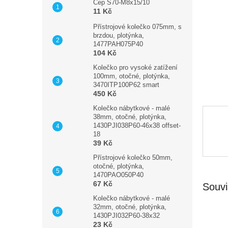
n
Čep S70-M8x15/10
11 Kč
e
l
Přístrojové kolečko 075mm, s
brzdou, plotýnka,
1477PAH075P40
104 Kč
Kolečko pro vysoké zatížení
100mm, otočné, plotýnka,
3470ITP100P62 smart
450 Kč
Kolečko nábytkové - malé
38mm, otočné, plotýnka,
1430PJI038P60-46x38 offset-
18
39 Kč
Přístrojové kolečko 50mm,
otočné, plotýnka,
1470PAO050P40
67 Kč
Souvi
Kolečko nábytkové - malé
32mm, otočné, plotýnka,
1430PJI032P60-38x32
23 Kč