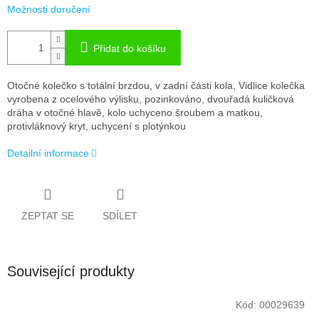
Možnosti doručení
Přidat do košíku
Otočné kolečko s totální brzdou, v zadní části kola, Vidlice kolečka
vyrobena z ocelového výlisku, pozinkováno, dvouřadá kuličková
dráha v otočné hlavě, kolo uchyceno šroubem a matkou,
protivláknový kryt, uchycení s plotýnkou
Detailní informace
ZEPTAT SE
SDÍLET
Související produkty
Kód:
00029639