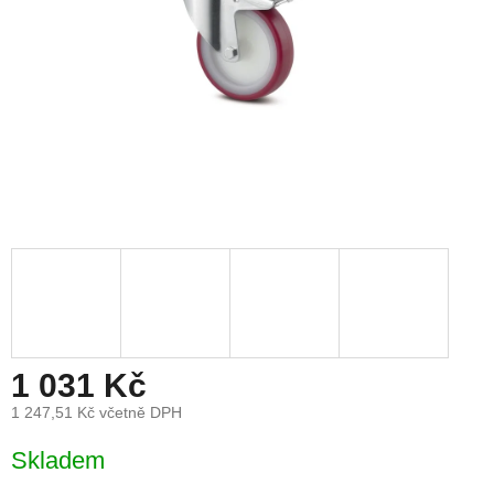
1 031 Kč
1 247,51 Kč včetně DPH
Měrná
Skladem
cena: