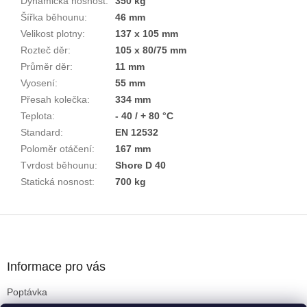
Dynamická nosnost
:
350 kg
Šířka běhounu
:
46 mm
Velikost plotny
:
137 x 105 mm
Rozteč děr
:
105 x 80/75 mm
Průměr děr
:
11 mm
Vyosení
:
55 mm
Přesah kolečka
:
334 mm
Teplota
:
- 40 / + 80 °C
Standard
:
EN 12532
Poloměr otáčení
:
167 mm
Tvrdost běhounu
:
Shore D 40
Statická nosnost
:
700 kg
Z
á
p
a
Informace pro vás
t
Poptávka
í