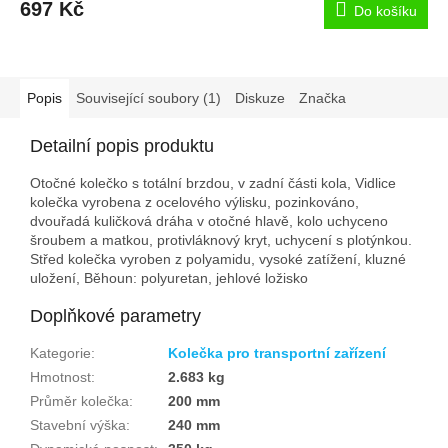
697 Kč
Do košíku
Popis
Související soubory (1)
Diskuze
Značka
Detailní popis produktu
Otočné kolečko s totální brzdou, v zadní části kola, Vidlice
kolečka vyrobena z ocelového výlisku, pozinkováno,
dvouřadá kuličková dráha v otočné hlavě, kolo uchyceno
šroubem a matkou, protivláknový kryt, uchycení s plotýnkou.
Střed kolečka vyroben z polyamidu, vysoké zatížení, kluzné
uložení, Běhoun: polyuretan, jehlové ložisko
Doplňkové parametry
Kategorie
:
Kolečka pro transportní zařízení
Hmotnost
:
2.683 kg
Průměr kolečka
:
200 mm
Stavební výška
:
240 mm