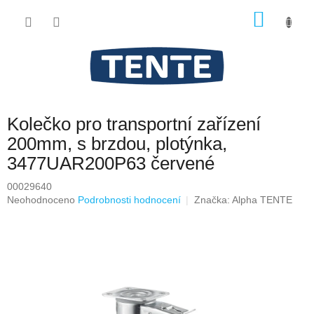
Přejít
NÁKU
na
obsah
KOŠÍK
Kolečko pro transportní zařízení
200mm, s brzdou, plotýnka,
3477UAR200P63 červené
00029640
Průměrné
Neohodnoceno
Podrobnosti hodnocení
Značka:
Alpha TENTE
hodnocení
produktu
je
0,0
z
5
hvězdiček.