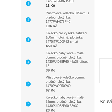
n
Čep S70-M8x15/10
11 Kč
e
l
Přístrojové kolečko 075mm, s
brzdou, plotýnka,
1477PAH075P40
104 Kč
Kolečko pro vysoké zatížení
100mm, otočné, plotýnka,
3470ITP100P62 smart
450 Kč
Kolečko nábytkové - malé
38mm, otočné, plotýnka,
1430PJI038P60-46x38 offset-
18
39 Kč
Přístrojové kolečko 50mm,
otočné, plotýnka,
1470PAO050P40
67 Kč
Kolečko nábytkové - malé
Souvi
32mm, otočné, plotýnka,
1430PJI032P60-38x32
23 Kč