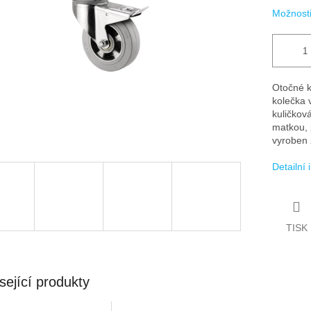
Možnosti
Otočné ko
kolečka 
kuličkov
matkou, 
vyroben z
Detailní
TISK
sející produkty