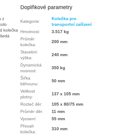
Doplňkové parametry
a z
Kolečka pro
Kategorie
:
kolo
transportní zařízení
ed kolečka
Hmotnost
:
3.517 kg
 šedá
Průměr
200 mm
kolečka
:
Stavební
240 mm
výška
:
Dynamická
350 kg
nosnost
:
Šířka
50 mm
běhounu
:
Velikost
137 x 105 mm
plotny
:
Rozteč děr
:
105 x 80/75 mm
Průměr děr
:
11 mm
Vyosení
:
55 mm
Přesah
310 mm
kolečka
: