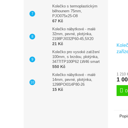
Kolečko s termoplastickým
běhounem 75mm,
PJO075x25-O8
67 Kč
Kolečko nábytkové - malé
32mm, pevné, plotýnka,
2198PJI032P60-45,5X20
21 Kč
Koleč
zaříz
Kolečko pro vysoké zatížení
100mm, s brzdou, plotýnka,
plot
3477ITP100P62 LW46 smart
550 Kč
1 210 
Kolečko nábytkové - malé
1 0
14mm, pevné, plotýnka,
1298POI014P80-26
15 Kč
D
Popi