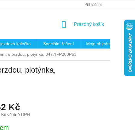
 OSOBNÍCH ÚDAJŮ
REKLAMAČNÍ ŘÁD
Přihlášení
KRITÉRIA PRO VÝB
NÁKUPNÍ
Prázdný košík
KOŠÍK
jezdová kolečka
Speciální řešení
Moje objednávka
K
0mm, s brzdou, plotýnka, 3477IFP200P63
rzdou, plotýnka,
52 Kč
 Kč včetně DPH
dem