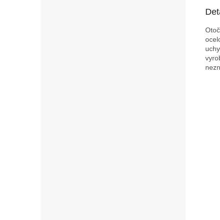
Det
Otoč
ocel
uchy
vyro
nezn