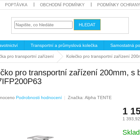
POPTÁVKA
OBCHODNÍ PODMÍNKY
PODMÍNKY OCHRANY
HLEDAT
votnictví
Transportní a průmyslová kolečka
Samostatná po
čka pro transportní zařízení
Kolečko pro transportní zařízení 20
čko pro transportní zařízení 200mm, s b
7IFP200P63
né
noceno
Podrobnosti hodnocení
Značka:
Alpha TENTE
ení
1 1
u
1 393,92
Měrná
Skla
cena:
ek.