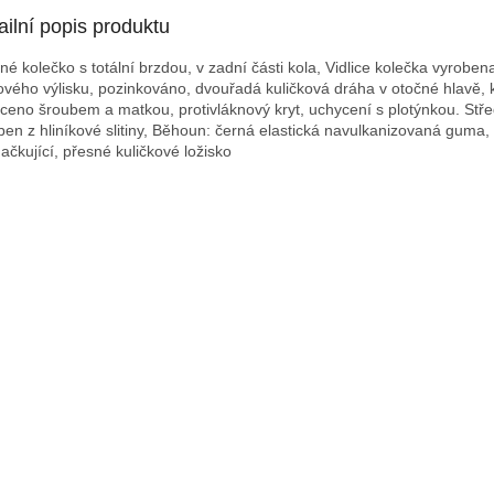
ailní popis produktu
né kolečko s totální brzdou, v zadní části kola, Vidlice kolečka vyroben
ového výlisku, pozinkováno, dvouřadá kuličková dráha v otočné hlavě, 
ceno šroubem a matkou, protivláknový kryt, uchycení s plotýnkou. Stř
ben z hliníkové slitiny, Běhoun: černá elastická navulkanizovaná guma,
ačkující, přesné kuličkové ložisko