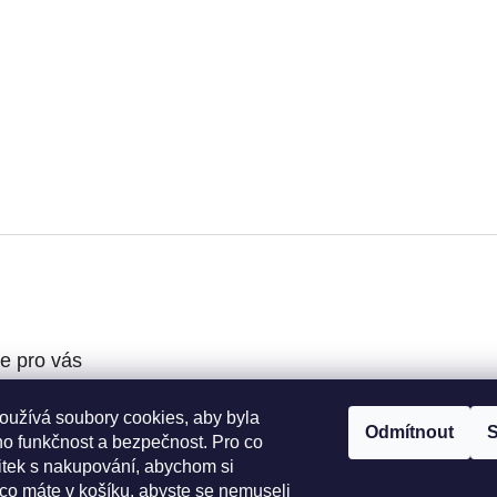
e pro vás
oužívá soubory cookies, aby byla
podmínky
Odmítnout
S
ho funkčnost a bezpečnost. Pro co
ochrany osobních
žitek s nakupování, abychom si
 co máte v košíku, abyste se nemuseli