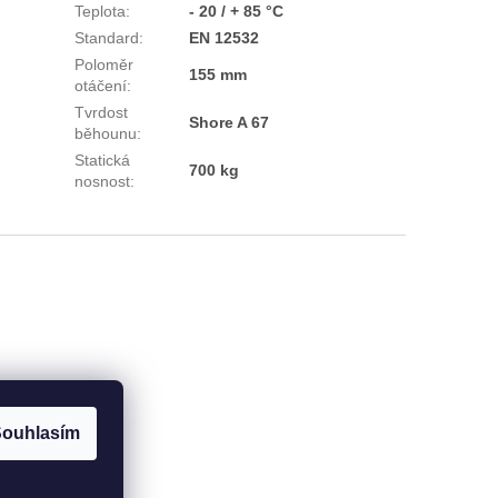
Teplota
:
- 20 / + 85 °C
Standard
:
EN 12532
Poloměr
155 mm
otáčení
:
Tvrdost
Shore A 67
běhounu
:
Statická
700 kg
nosnost
:
ouhlasím