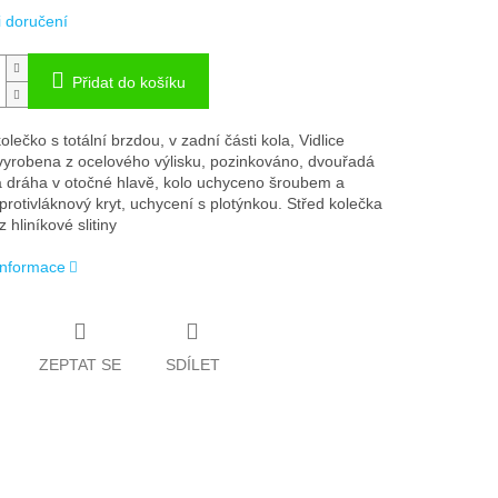
 doručení
Přidat do košíku
lečko s totální brzdou, v zadní části kola, Vidlice
vyrobena z ocelového výlisku, pozinkováno, dvouřadá
á dráha v otočné hlavě, kolo uchyceno šroubem a
protivláknový kryt, uchycení s plotýnkou. Střed kolečka
 hliníkové slitiny
 informace
ZEPTAT SE
SDÍLET