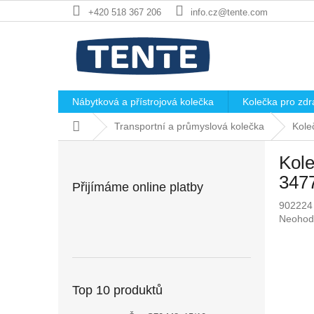
Přejít
+420 518 367 206
info.cz@tente.com
na
obsah
Nábytková a přístrojová kolečka
Kolečka pro zdra
Domů
Transportní a průmyslová kolečka
Kole
P
Kole
o
s
347
Přijímáme online platby
t
902224
r
Průměr
Neohod
a
hodnoc
n
produkt
n
je
í
0,0
p
z
Top 10 produktů
5
a
hvězdič