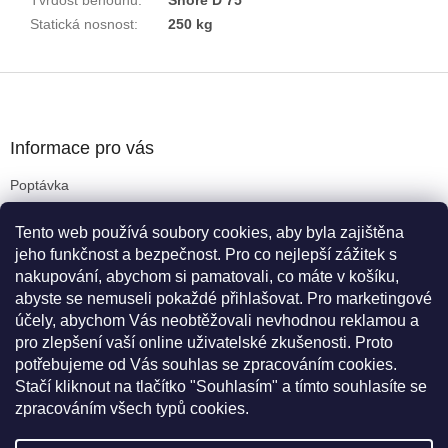
Statická nosnost
:
250 kg
Z
á
p
a
Informace pro vás
t
Poptávka
í
Obchodní podmínky
Tento web používá soubory cookies, aby byla zajištěna
Podmínky ochrany osobních údajů
jeho funkčnost a bezpečnost. Pro co nejlepší zážitek s
Reklamační řád
nakupování, abychom si pamatovali, co máte v košíku,
Kritéria pro výběr koleček
abyste se nemuseli pokaždé přihlašovat. Pro marketingové
Doprava a platba
účely, abychom Vás neobtěžovali nevhodnou reklamou a
Cookies
pro zlepšení vaší online uživatelské zkušenosti. Proto
Novinky
potřebujeme od Vás souhlas se zpracováním cookies.
Stačí kliknout na tlačítko "Souhlasím" a tímto souhlasíte se
zpracováním všech typů cookies.