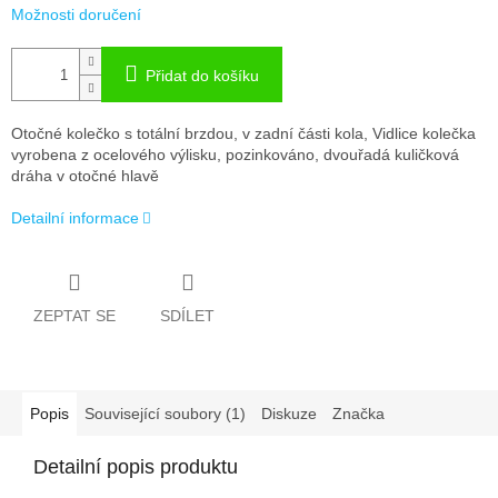
Možnosti doručení
Přidat do košíku
Otočné kolečko s totální brzdou, v zadní části kola, Vidlice kolečka
vyrobena z ocelového výlisku, pozinkováno, dvouřadá kuličková
dráha v otočné hlavě
Detailní informace
ZEPTAT SE
SDÍLET
Popis
Související soubory (1)
Diskuze
Značka
Detailní popis produktu