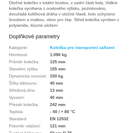
Otočné kolečko s totální brzdou, v zadní části kola, Vidlice
kolečka vyrobena z ocelového výlisku, pozinkováno,
dvouřadá kuličková dráha v otočné hlavě, kolo uchyceno
šroubem a matkou, otvor pro čep. Střed kolečka vyroben z
polyamidu, kluzné uložení
Doplňkové parametry
Kategorie
:
Kolečka pro transportní zařízení
Hmotnost
:
1.096 kg
Průměr kolečka
:
125 mm
Stavební výška
:
155 mm
Dynamická nosnost
:
150 kg
Šířka běhounu
:
40 mm
Středová díra
:
13 mm
Vyosení
:
40 mm
Přesah kolečka
:
242 mm
Teplota
:
- 40 / + 80 °C
Standard
:
EN 12532
Poloměr otáčení
:
121 mm
Tvrdost běhounu
:
Shore D 75