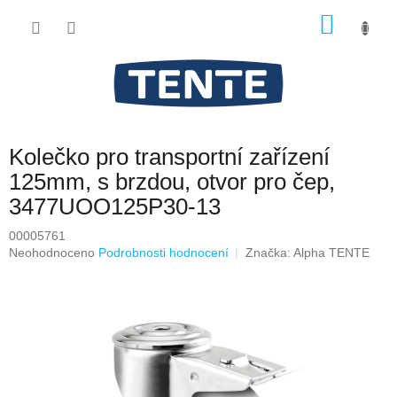
Přejít
NÁKU
na
obsah
KOŠÍK
Kolečko pro transportní zařízení
125mm, s brzdou, otvor pro čep,
3477UOO125P30-13
00005761
Průměrné
Neohodnoceno
Podrobnosti hodnocení
Značka:
Alpha TENTE
hodnocení
produktu
je
0,0
z
5
hvězdiček.