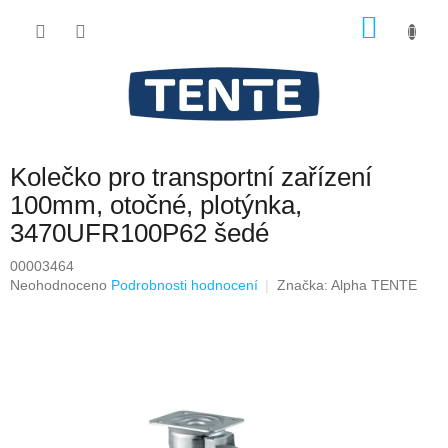
Přejít
NÁKU
na
obsah
KOŠÍK
Kolečko pro transportní zařízení
100mm, otočné, plotýnka,
3470UFR100P62 šedé
00003464
Průměrné
Neohodnoceno
Podrobnosti hodnocení
Značka:
Alpha TENTE
hodnocení
produktu
je
0,0
z
5
hvězdiček.