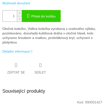
Možnosti doručení
Přidat do košíku
Otočné kolečko, Vidlice kolečka vyrobena z ocelového výlisku,
pozinkováno, dvouřadá kuličková dráha v otočné hlavě, kolo
uchyceno šroubem a matkou, protivláknový kryt, uchycení s
plotýnkou
Detailní informace
ZEPTAT SE
SDÍLET
Související produkty
Kód:
990001427