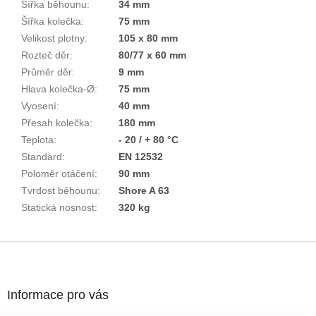
Šířka běhounu
:
34 mm
Šířka kolečka
:
75 mm
Velikost plotny
:
105 x 80 mm
Rozteč děr
:
80/77 x 60 mm
Průměr děr
:
9 mm
Hlava kolečka-Ø
:
75 mm
Vyosení
:
40 mm
Přesah kolečka
:
180 mm
Teplota
:
- 20 / + 80 °C
Standard
:
EN 12532
Poloměr otáčení
:
90 mm
Tvrdost běhounu
:
Shore A 63
Statická nosnost
:
320 kg
Z
á
p
a
Informace pro vás
t