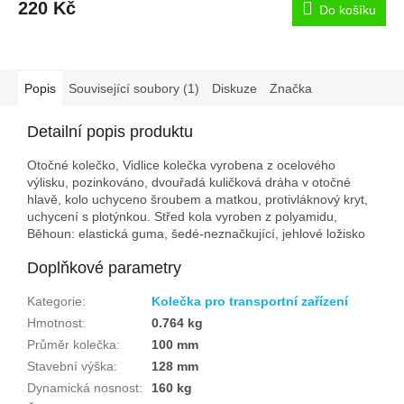
220 Kč
Do košíku
Popis
Související soubory (1)
Diskuze
Značka
Detailní popis produktu
Otočné kolečko, Vidlice kolečka vyrobena z ocelového
výlisku, pozinkováno, dvouřadá kuličková dráha v otočné
hlavě, kolo uchyceno šroubem a matkou, protivláknový kryt,
uchycení s plotýnkou. Střed kola vyroben z polyamidu,
Běhoun: elastická guma, šedé-neznačkující, jehlové ložisko
Doplňkové parametry
Kategorie
:
Kolečka pro transportní zařízení
Hmotnost
:
0.764 kg
Průměr kolečka
:
100 mm
Stavební výška
:
128 mm
Dynamická nosnost
:
160 kg