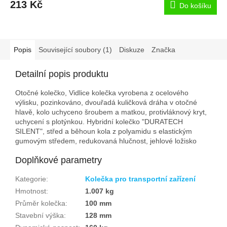
213 Kč
Do košíku
Popis
Související soubory (1)
Diskuze
Značka
Detailní popis produktu
Otočné kolečko, Vidlice kolečka vyrobena z ocelového
výlisku, pozinkováno, dvouřadá kuličková dráha v otočné
hlavě, kolo uchyceno šroubem a matkou, protivláknový kryt,
uchycení s plotýnkou. Hybridní kolečko "DURATECH
SILENT", střed a běhoun kola z polyamidu s elastickým
gumovým středem, redukovaná hlučnost, jehlové ložisko
Doplňkové parametry
Kategorie
:
Kolečka pro transportní zařízení
Hmotnost
:
1.007 kg
Průměr kolečka
:
100 mm
Stavební výška
:
128 mm