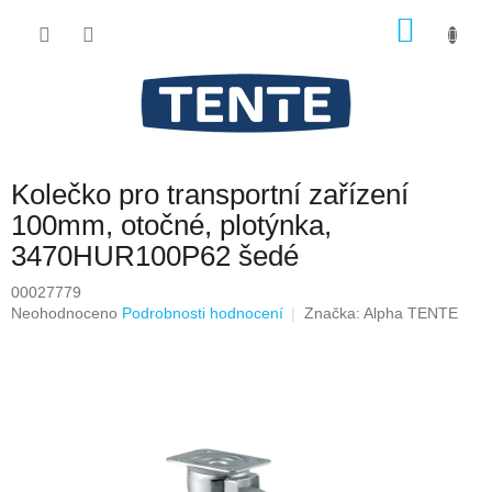
Přejít
NÁKU
na
obsah
KOŠÍK
Kolečko pro transportní zařízení
100mm, otočné, plotýnka,
3470HUR100P62 šedé
00027779
Průměrné
Neohodnoceno
Podrobnosti hodnocení
Značka:
Alpha TENTE
hodnocení
produktu
je
0,0
z
5
hvězdiček.