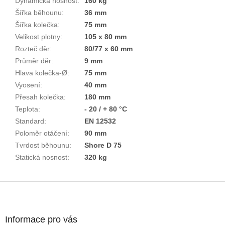
Dynamická nosnost
:
160 kg
Šířka běhounu
:
36 mm
Šířka kolečka
:
75 mm
Velikost plotny
:
105 x 80 mm
Rozteč děr
:
80/77 x 60 mm
Průměr děr
:
9 mm
Hlava kolečka-Ø
:
75 mm
Vyosení
:
40 mm
Přesah kolečka
:
180 mm
Teplota
:
- 20 / + 80 °C
Standard
:
EN 12532
Poloměr otáčení
:
90 mm
Tvrdost běhounu
:
Shore D 75
Statická nosnost
:
320 kg
Z
á
p
a
Informace pro vás