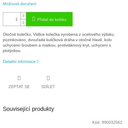
Možnosti doručení
Přidat do košíku
Otočné kolečko, Vidlice kolečka vyrobena z ocelového výlisku,
pozinkováno, dvouřadá kuličková dráha v otočné hlavě, kolo
uchyceno šroubem a matkou, protivláknový kryt, uchycení s
plotýnkou.
Detailní informace
ZEPTAT SE
SDÍLET
Související produkty
Kód:
990032562