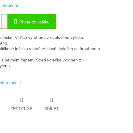
 doručení
Přidat do košíku
olečko, Vidlice vyrobena z ocelového výlisku,
áno,
kuličkové ložisko v otočné hlavě, kolečko se šroubem a
 s pevným čepem. Střed kolečka vyroben z
ylénu,
 informace
ZEPTAT SE
SDÍLET