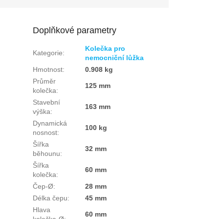
Doplňkové parametry
Kolečka pro
Kategorie
:
nemocniční lůžka
Hmotnost
:
0.908 kg
Průměr
125 mm
kolečka
:
Stavební
163 mm
výška
:
Dynamická
100 kg
nosnost
:
Šířka
32 mm
běhounu
:
Šířka
60 mm
kolečka
:
Čep-Ø
:
28 mm
Délka čepu
:
45 mm
Hlava
60 mm
kolečka-Ø
: