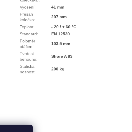
Vyosení
:
41 mm
Přesah
207 mm
kolečka
:
Teplota
:
- 20 / + 60 °C
Standard
:
EN 12530
Poloměr
103.5 mm
otáčení
:
Tvrdost
Shore A 83
běhounu
:
Statická
200 kg
nosnost
: