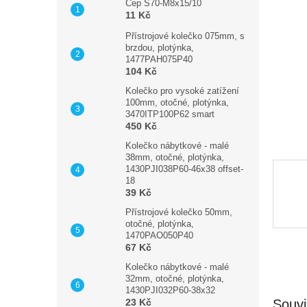
n
Čep S70-M8x15/10
11 Kč
e
l
Přístrojové kolečko 075mm, s
brzdou, plotýnka,
1477PAH075P40
104 Kč
Kolečko pro vysoké zatížení
100mm, otočné, plotýnka,
3470ITP100P62 smart
450 Kč
Kolečko nábytkové - malé
38mm, otočné, plotýnka,
1430PJI038P60-46x38 offset-
18
39 Kč
Přístrojové kolečko 50mm,
otočné, plotýnka,
1470PAO050P40
67 Kč
Kolečko nábytkové - malé
32mm, otočné, plotýnka,
1430PJI032P60-38x32
Souvi
23 Kč