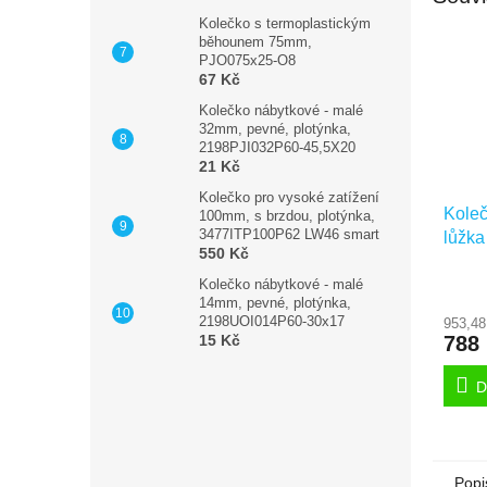
Kolečko s termoplastickým
běhounem 75mm,
PJO075x25-O8
67 Kč
Kolečko nábytkové - malé
32mm, pevné, plotýnka,
2198PJI032P60-45,5X20
21 Kč
Kolečko pro vysoké zatížení
Koleč
100mm, s brzdou, plotýnka,
3477ITP100P62 LW46 smart
lůžka
550 Kč
uchyc
Kolečko nábytkové - malé
čepe
14mm, pevné, plotýnka,
28
2198UOI014P60-30x17
953,48
15 Kč
788
D
Popi