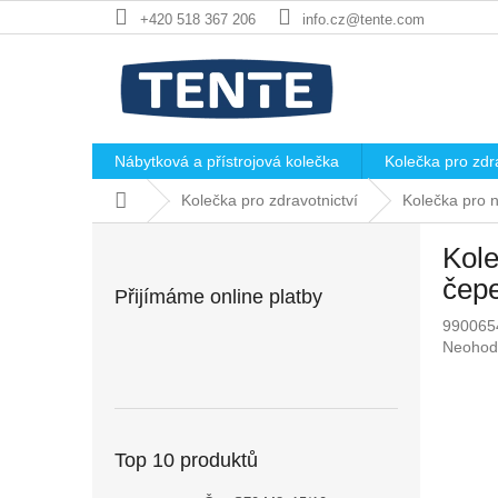
Přejít
+420 518 367 206
info.cz@tente.com
na
obsah
Nábytková a přístrojová kolečka
Kolečka pro zdra
Domů
Kolečka pro zdravotnictví
Kolečka pro 
P
Kole
o
s
čep
Přijímáme online platby
t
990065
r
Průměr
Neohod
a
hodnoc
n
produkt
n
je
í
0,0
p
z
Top 10 produktů
5
a
hvězdič