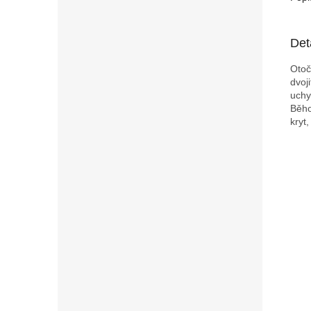
Det
Otoč
dvoj
uchy
Běho
kryt