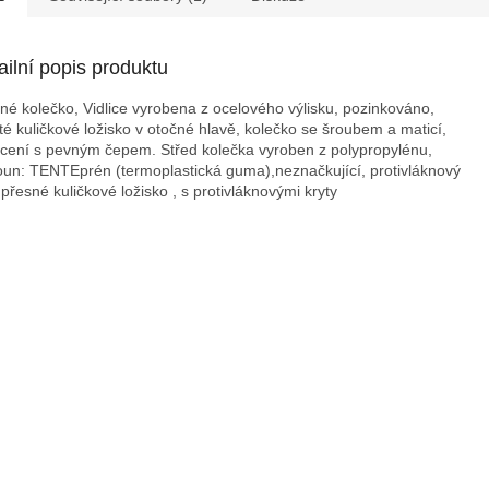
ailní popis produktu
né kolečko, Vidlice vyrobena z ocelového výlisku, pozinkováno,
ité kuličkové ložisko v otočné hlavě, kolečko se šroubem a maticí,
cení s pevným čepem. Střed kolečka vyroben z polypropylénu,
un: TENTEprén (termoplastická guma),neznačkující, protivláknový
, přesné kuličkové ložisko , s protivláknovými kryty