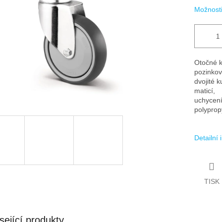
Možnosti
Otočné k
pozinkov
dvojité 
maticí,
uchycení
polyprop
Detailní
TISK
sející produkty