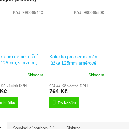
Kód:
990065440
Kód:
990065500
ko pro nemocniční
Kolečko pro nemocniční
 125mm, s brzdou,
lůžka 125mm, směrové
ení s pevným
jištění, uchycení s pevným
Skladem
Skladem
m, 2477PJP125R05-
Průměrné
čepem, 2471PJP125R05-
hodnocení
28
 Kč včetně DPH
924,44 Kč včetně DPH
produktu
 Kč
764 Kč
je
3,0
o košíku
Do košíku
z
5
hvězdiček.
s
Související soubory (1)
Diskuze