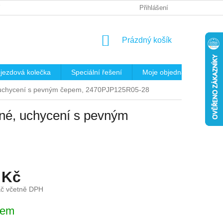
 OSOBNÍCH ÚDAJŮ
REKLAMAČNÍ ŘÁD
Přihlášení
KRITÉRIA PRO VÝB
NÁKUPNÍ
Prázdný košík
KOŠÍK
jezdová kolečka
Speciální řešení
Moje objednávka
K
, uchycení s pevným čepem, 2470PJP125R05-28
né, uchycení s pevným
 Kč
Kč včetně DPH
dem