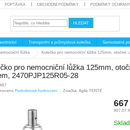
POPTÁVKA
OBCHODNÍ PODMÍNKY
PODMÍNKY OCHRANY
HLEDAT
votnictví
Transportní a průmyslová kolečka
Samostatná po
nemocniční lůžka
Kolečko pro nemocniční lůžka 125mm, otočné
čko pro nemocniční lůžka 125mm, otoč
em, 2470PJP125R05-28
487
né
noceno
Podrobnosti hodnocení
Značka:
Agila TENTE
ení
667
u
807,07 
Měrná
Skla
cena:
ek.