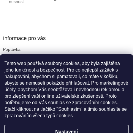
nosnost
:
Z
á
p
a
Informace pro vás
t
Poptávka
í
Obchodní podmínky
Tento web používá soubory cookies, aby byla zajištěna
Podmínky ochrany osobních údajů
jeho funkčnost a bezpečnost. Pro co nejlepší zážitek s
Reklamační řád
nakupování, abychom si pamatovali, co máte v košíku,
Kritéria pro výběr koleček
abyste se nemuseli pokaždé přihlašovat. Pro marketingové
Doprava a platba
účely, abychom Vás neobtěžovali nevhodnou reklamou a
Cookies
pro zlepšení vaší online uživatelské zkušenosti. Proto
Novinky
potřebujeme od Vás souhlas se zpracováním cookies.
Stačí kliknout na tlačítko "Souhlasím" a tímto souhlasíte se
zpracováním všech typů cookies.
Vytvořil Shoptet
Nastavení