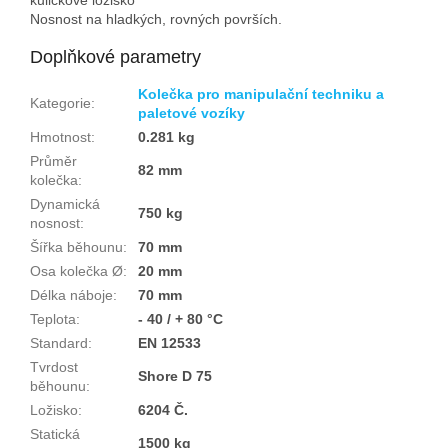
Nosnost na hladkých, rovných površích.
Doplňkové parametry
Kolečka pro manipulační techniku a
Kategorie
:
paletové vozíky
Hmotnost
:
0.281 kg
Průměr
82 mm
kolečka
:
Dynamická
750 kg
nosnost
:
Šířka běhounu
:
70 mm
Osa kolečka Ø
:
20 mm
Délka náboje
:
70 mm
Teplota
:
- 40 / + 80 °C
Standard
:
EN 12533
Tvrdost
Shore D 75
běhounu
:
Ložisko
:
6204 Č.
Statická
1500 kg