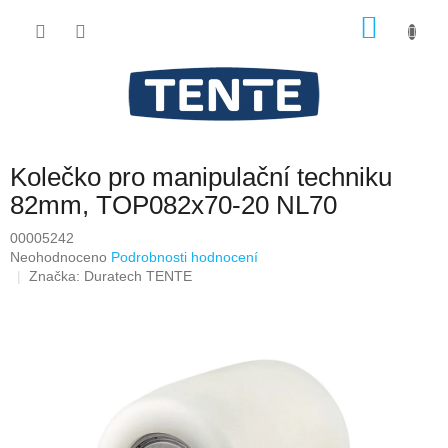
Přejít
NÁKU
na
obsah
KOŠÍK
Kolečko pro manipulační techniku
82mm, TOP082x70-20 NL70
00005242
Průměrné
Neohodnoceno
Podrobnosti hodnocení
hodnocení
Značka:
Duratech TENTE
produktu
je
0,0
z
5
hvězdiček.