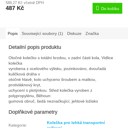
589,27 Kč včetně DPH
487 Kč
Do košíku
Popis
Související soubory (1)
Diskuze
Značka
Detailní popis produktu
Otočné kolečko s totální brzdou, v zadní části kola, Vidlice
kolečka
vyrobena z ocelového výlisku, pozinkováno, dvouřadá
kuličková dráha v
otočné hlavě, kolo uchyceno šroubem a matkou,
protivláknový kryt,
uchycení s plotýnkou. Střed kolečka vyroben z
polypropylénu, Běhoun:
gumová obruč, šedá neznačkující, jehlové ložisko
Doplňkové parametry
Kolečka pro lehká transportní
Kategorie
:
zařízení