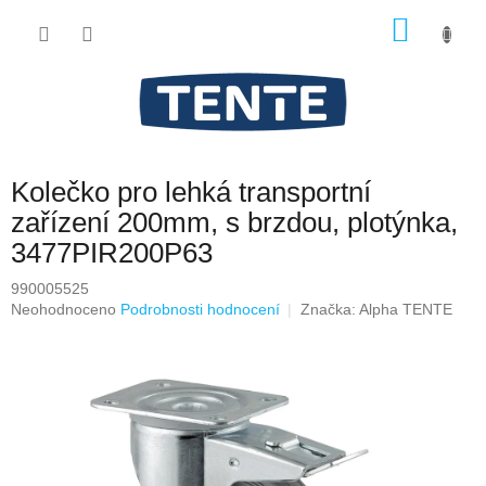
Přejít
NÁKU
na
obsah
KOŠÍK
Kolečko pro lehká transportní
zařízení 200mm, s brzdou, plotýnka,
3477PIR200P63
990005525
Průměrné
Neohodnoceno
Podrobnosti hodnocení
Značka:
Alpha TENTE
hodnocení
produktu
je
0,0
z
5
hvězdiček.