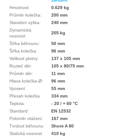
Hmotnost
:
0.629 kg
Průměr kolečka
:
200 mm
Stavební výška
:
240 mm
Dynamická
205 kg
nosnost
:
Šířka běhounu
:
50 mm
Šířka kolečka
:
96 mm
Velikost plotny
:
137 x 105 mm
Rozteč děr
:
105 x 80/75 mm
Průměr děr
:
11 mm
Hlava kolečka-Ø
:
96 mm
Vyosení
:
55 mm
Přesah kolečka
:
334 mm
Teplota
:
- 20 / + 60 °C
Standard
:
EN 12532
Poloměr otáčení
:
167 mm
Tvrdost běhounu
:
Shore A 80
Statická nosnost
:
410 kg