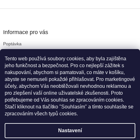
Z
á
p
a
Informace pro vás
t
Poptávka
í
Obchodní podmínky
Tento web používá soubory cookies, aby byla zajištěna
Podmínky ochrany osobních údajů
jeho funkčnost a bezpečnost. Pro co nejlepší zážitek s
Reklamační řád
nakupování, abychom si pamatovali, co máte v košíku,
Kritéria pro výběr koleček
abyste se nemuseli pokaždé přihlašovat. Pro marketingové
Doprava a platba
účely, abychom Vás neobtěžovali nevhodnou reklamou a
Cookies
pro zlepšení vaší online uživatelské zkušenosti. Proto
Novinky
potřebujeme od Vás souhlas se zpracováním cookies.
Stačí kliknout na tlačítko "Souhlasím" a tímto souhlasíte se
zpracováním všech typů cookies.
Vytvořil Shoptet
Nastavení