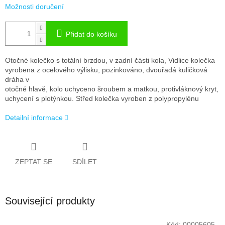
Možnosti doručení
Přidat do košíku
Otočné kolečko s totální brzdou, v zadní části kola, Vidlice kolečka
vyrobena z ocelového výlisku, pozinkováno, dvouřadá kuličková
dráha v
otočné hlavě, kolo uchyceno šroubem a matkou, protivláknový kryt,
uchycení s plotýnkou. Střed kolečka vyroben z polypropylénu
Detailní informace
ZEPTAT SE
SDÍLET
Související produkty
Kód:
00005605