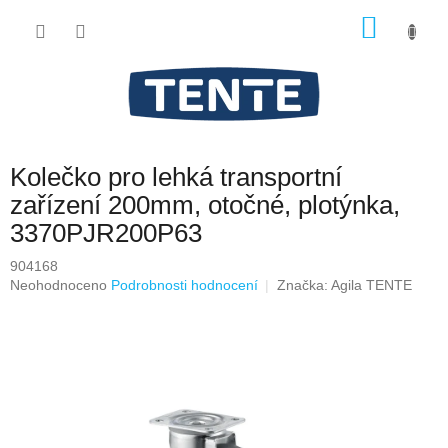
Přejít
NÁKU
na
obsah
KOŠÍK
Kolečko pro lehká transportní
zařízení 200mm, otočné, plotýnka,
3370PJR200P63
904168
Průměrné
Neohodnoceno
Podrobnosti hodnocení
Značka:
Agila TENTE
hodnocení
produktu
je
0,0
z
5
hvězdiček.