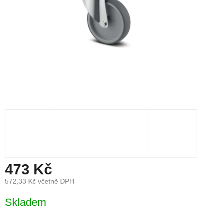
473 Kč
572,33 Kč včetně DPH
Měrná
Skladem
cena: