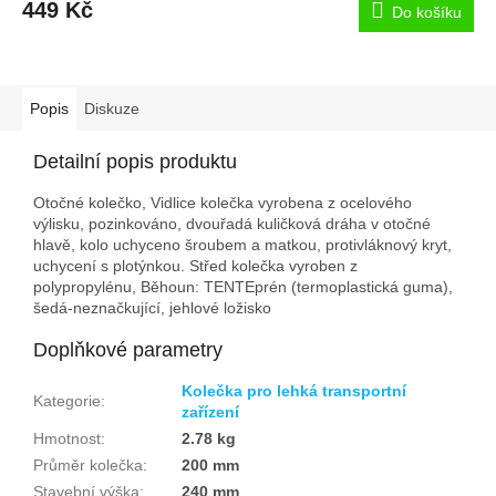
449 Kč
Do košíku
Popis
Diskuze
Detailní popis produktu
Otočné kolečko, Vidlice kolečka vyrobena z ocelového
výlisku, pozinkováno, dvouřadá kuličková dráha v otočné
hlavě, kolo uchyceno šroubem a matkou, protivláknový kryt,
uchycení s plotýnkou. Střed kolečka vyroben z
polypropylénu, Běhoun: TENTEprén (termoplastická guma),
šedá-neznačkující, jehlové ložisko
Doplňkové parametry
Kolečka pro lehká transportní
Kategorie
:
zařízení
Hmotnost
:
2.78 kg
Průměr kolečka
:
200 mm
Stavební výška
:
240 mm