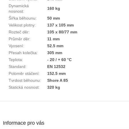
Dynamická
160 kg
nosnost
:
Šířka běhounu
:
50 mm
Velikost plotny
:
137 x 105 mm
Rozteč děr
:
105 x 80/77 mm
Průměr děr
:
11 mm
Vyosení
:
52.5 mm
Přesah kolečka
:
305 mm
Teplota
:
- 20 / + 60 °C
Standard
:
EN 12532
Poloměr otáčení
:
152.5 mm
Tvrdost běhounu
:
Shore A 85
Statická nosnost
:
320 kg
Z
á
p
a
Informace pro vás