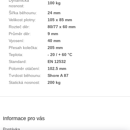
Dynamická
100 kg
nosnost
:
Šířka běhounu
:
24 mm
Velikost plotny
:
105 x 85 mm
Rozteč děr
:
80/77 x 60 mm
Průměr děr
:
9 mm
Vyosení
:
40 mm
Přesah kolečka
:
205 mm
Teplota
:
- 20 / + 60 °C
Standard
:
EN 12532
Poloměr otáčení
:
102.5 mm
Tvrdost běhounu
:
Shore A 87
Statická nosnost
:
200 kg
Z
á
p
a
Informace pro vás
t
Poptávka