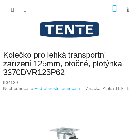
Přejít
NÁKU
na
obsah
KOŠÍK
Kolečko pro lehká transportní
zařízení 125mm, otočné, plotýnka,
3370DVR125P62
904139
Průměrné
Neohodnoceno
Podrobnosti hodnocení
Značka:
Alpha TENTE
hodnocení
produktu
je
0,0
z
5
hvězdiček.