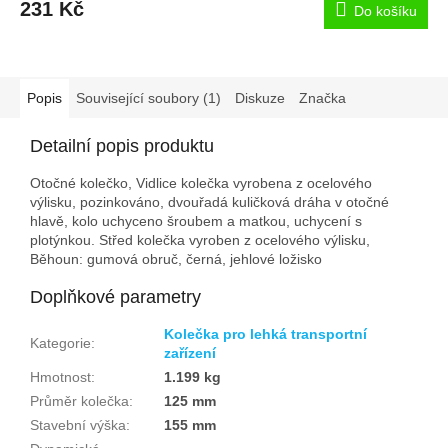
231 Kč
Do košíku
Popis
Související soubory (1)
Diskuze
Značka
Detailní popis produktu
Otočné kolečko, Vidlice kolečka vyrobena z ocelového
výlisku, pozinkováno, dvouřadá kuličková dráha v otočné
hlavě, kolo uchyceno šroubem a matkou, uchycení s
plotýnkou. Střed kolečka vyroben z ocelového výlisku,
Běhoun: gumová obruč, černá, jehlové ložisko
Doplňkové parametry
Kolečka pro lehká transportní
Kategorie
:
zařízení
Hmotnost
:
1.199 kg
Průměr kolečka
:
125 mm
Stavební výška
:
155 mm