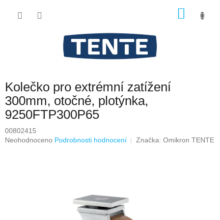
Přejít
NÁKU
na
obsah
KOŠÍK
Kolečko pro extrémní zatížení
300mm, otočné, plotýnka,
9250FTP300P65
00802415
Průměrné
Neohodnoceno
Podrobnosti hodnocení
Značka:
Omikron TENTE
hodnocení
produktu
je
0,0
z
5
hvězdiček.