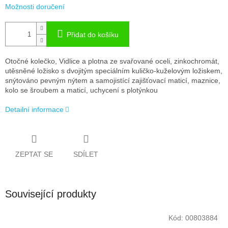
Možnosti doručení
Přidat do košíku
Otočné kolečko, Vidlice a plotna ze svařované oceli, zinkochromát,
utěsněné ložisko s dvojitým speciálním kuličko-kuželovým ložiskem,
snýtováno pevným nýtem a samojistící zajišťovací maticí, maznice,
kolo se šroubem a maticí, uchycení s plotýnkou
Detailní informace
ZEPTAT SE
SDÍLET
Související produkty
Kód:
00803884