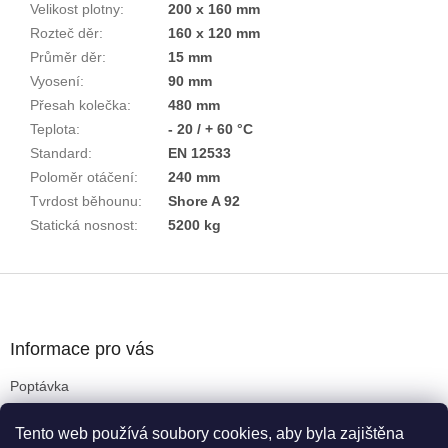
Velikost plotny
:
200 x 160 mm
Rozteč děr
:
160 x 120 mm
Průměr děr
:
15 mm
Vyosení
:
90 mm
Přesah kolečka
:
480 mm
Teplota
:
- 20 / + 60 °C
Standard
:
EN 12533
Poloměr otáčení
:
240 mm
Tvrdost běhounu
:
Shore A 92
Statická nosnost
:
5200 kg
Z
á
p
a
Informace pro vás
t
Poptávka
í
Obchodní podmínky
Tento web používá soubory cookies, aby byla zajištěna
Podmínky ochrany osobních údajů