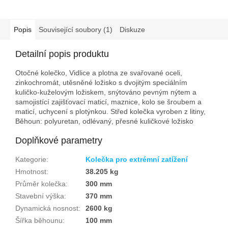
Popis
Související soubory (1)
Diskuze
Detailní popis produktu
Otočné kolečko, Vidlice a plotna ze svařované oceli,
zinkochromát, utěsněné ložisko s dvojitým speciálním
kuličko-kuželovým ložiskem, snýtováno pevným nýtem a
samojistící zajišťovací maticí, maznice, kolo se šroubem a
maticí, uchycení s plotýnkou. Střed kolečka vyroben z litiny,
Běhoun: polyuretan, odlévaný, přesné kuličkové ložisko
Doplňkové parametry
Kategorie
:
Kolečka pro extrémní zatížení
Hmotnost
:
38.205 kg
Průměr kolečka
:
300 mm
Stavební výška
:
370 mm
Dynamická nosnost
:
2600 kg
Šířka běhounu
:
100 mm