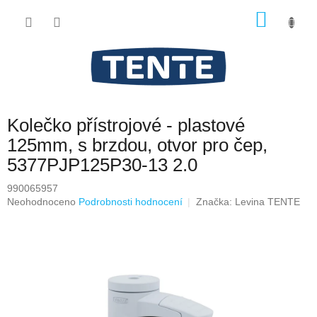
Přejít
NÁKU
na
obsah
KOŠÍK
Kolečko přístrojové - plastové
125mm, s brzdou, otvor pro čep,
5377PJP125P30-13 2.0
990065957
Průměrné
Neohodnoceno
Podrobnosti hodnocení
Značka:
Levina TENTE
hodnocení
produktu
je
0,0
z
5
hvězdiček.