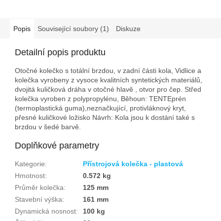
Popis
Související soubory (1)
Diskuze
Detailní popis produktu
Otočné kolečko s totální brzdou, v zadní části kola, Vidlice a
kolečka vyrobeny z vysoce kvalitních syntetických materiálů,
dvojitá kuličková dráha v otočné hlavě , otvor pro čep. Střed
kolečka vyroben z polypropylénu, Běhoun: TENTEprén
(termoplastická guma),neznačkující, protivláknový kryt,
přesné kuličkové ložisko Návrh: Kola jsou k dostání také s
brzdou v šedé barvě.
Doplňkové parametry
Kategorie
:
Přístrojová kolečka - plastová
Hmotnost
:
0.572 kg
Průměr kolečka
:
125 mm
Stavební výška
:
161 mm
Dynamická nosnost
:
100 kg