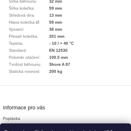
Šířka běhounu
:
32 mm
Šířka kolečka
:
59 mm
Středová díra
:
13 mm
Hlava kolečka-Ø
:
59 mm
Vyosení
:
38 mm
Přesah kolečka
:
201 mm
Teplota
:
- 10 / + 40 °C
Standard
:
EN 12530
Poloměr otáčení
:
100.5 mm
Tvrdost běhounu
:
Shore A 87
Statická nosnost
:
200 kg
Z
á
p
a
Informace pro vás
t
Poptávka
í
Obchodní podmínky