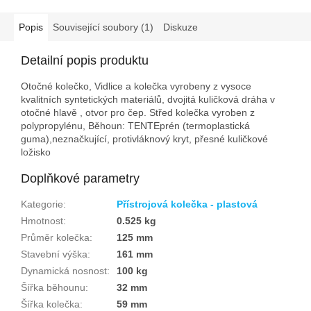
Popis
Související soubory (1)
Diskuze
Detailní popis produktu
Otočné kolečko, Vidlice a kolečka vyrobeny z vysoce
kvalitních syntetických materiálů, dvojitá kuličková dráha v
otočné hlavě , otvor pro čep. Střed kolečka vyroben z
polypropylénu, Běhoun: TENTEprén (termoplastická
guma),neznačkující, protivláknový kryt, přesné kuličkové
ložisko
Doplňkové parametry
Kategorie
:
Přístrojová kolečka - plastová
Hmotnost
:
0.525 kg
Průměr kolečka
:
125 mm
Stavební výška
:
161 mm
Dynamická nosnost
:
100 kg
Šířka běhounu
:
32 mm
Šířka kolečka
:
59 mm