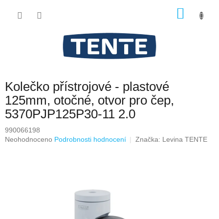
Přejít
NÁKU
na
obsah
KOŠÍK
Kolečko přístrojové - plastové
125mm, otočné, otvor pro čep,
5370PJP125P30-11 2.0
990066198
Průměrné
Neohodnoceno
Podrobnosti hodnocení
Značka:
Levina TENTE
hodnocení
produktu
je
0,0
z
5
hvězdiček.