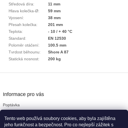
Středová díra
:
11 mm
Hlava kolečka-Ø
:
59 mm
Vyosení
:
38 mm
Přesah kolečka
:
201 mm
Teplota
:
- 10 / + 40 °C
Standard
:
EN 12530
Poloměr otáčení
:
100.5 mm
Tvrdost běhounu
:
Shore A 87
Statická nosnost
:
200 kg
Z
á
p
a
Informace pro vás
t
Poptávka
í
Obchodní podmínky
Tento web používá soubory cookies, aby byla zajištěna
Podmínky ochrany osobních údajů
jeho funkčnost a bezpečnost. Pro co nejlepší zážitek s
Reklamační řád