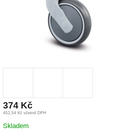
374 Kč
452,54 Kč včetně DPH
Měrná
Skladem
cena: