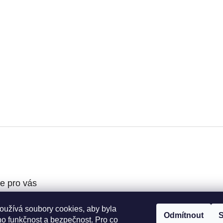
e pro vás
oužívá soubory cookies, aby byla
podmínky
Odmítnout
S
ho funkčnost a bezpečnost. Pro co