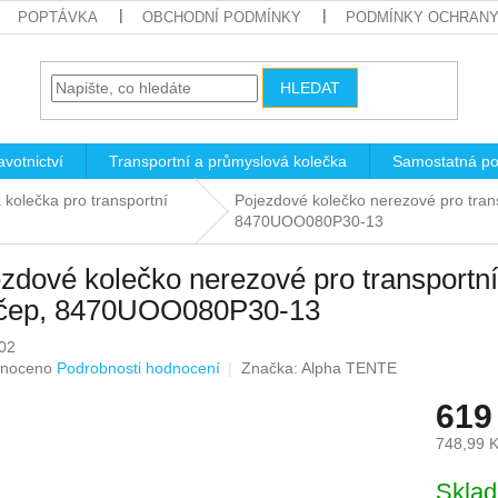
POPTÁVKA
OBCHODNÍ PODMÍNKY
PODMÍNKY OCHRANY
HLEDAT
votnictví
Transportní a průmyslová kolečka
Samostatná po
kolečka pro transportní
Pojezdové kolečko nerezové pro trans
8470UOO080P30-13
zdové kolečko nerezové pro transportní
 čep, 8470UOO080P30-13
02
né
noceno
Podrobnosti hodnocení
Značka:
Alpha TENTE
ení
619
u
748,99 
Měrná
Skla
cena: