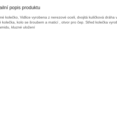
ailní popis produktu
né kolečko, Vidlice vyrobena z nerezové oceli, dvojitá kuličková dráha 
ě kolečka, kolo se šroubem a maticí , otvor pro čep. Střed kolečka vyro
amidu, kluzné uložení