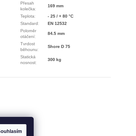
Přesah
169 mm
kolečka
:
Teplota
:
- 25 / + 80 °C
Standard
:
EN 12532
Poloměr
84.5 mm
otáčení
:
Tvrdost
Shore D 75
běhounu
:
Statická
300 kg
nosnost
:
ouhlasím