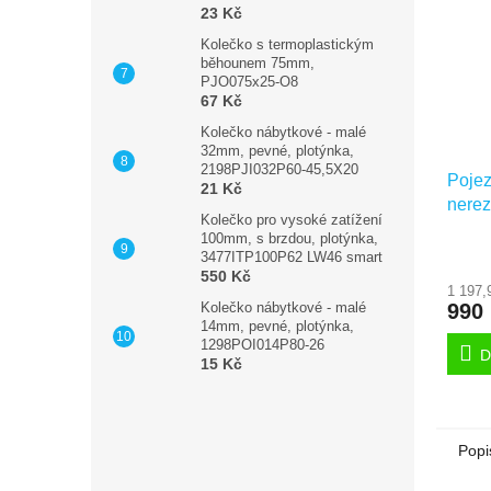
23 Kč
Kolečko s termoplastickým
běhounem 75mm,
PJO075x25-O8
67 Kč
Kolečko nábytkové - malé
32mm, pevné, plotýnka,
2198PJI032P60-45,5X20
Pojez
21 Kč
nerez
Kolečko pro vysoké zatížení
zaříz
100mm, s brzdou, plotýnka,
otvor
3477ITP100P62 LW46 smart
8477
550 Kč
1 197,
990
Kolečko nábytkové - malé
14mm, pevné, plotýnka,
1298POI014P80-26
D
15 Kč
Popi