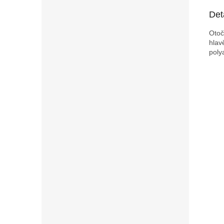
Det
Otoč
hlav
poly