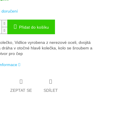
 doručení
Přidat do košíku
olečko, Vidlice vyrobena z nerezové oceli, dvojitá
á dráha v otočné hlavě kolečka, kolo se šroubem a
otvor pro čep
 informace
ZEPTAT SE
SDÍLET