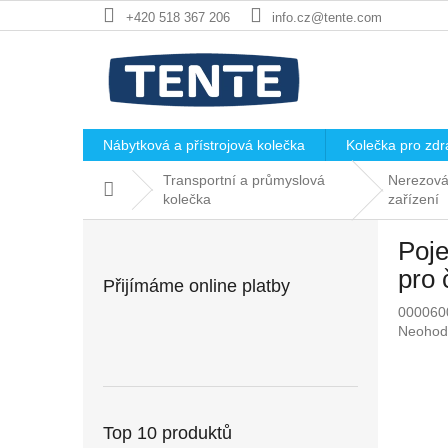
Přejít
+420 518 367 206
info.cz@tente.com
na
obsah
Nábytková a přístrojová kolečka
Kolečka pro zdra
Transportní a průmyslová
Nerezová 
Domů
kolečka
zařízení
P
Poje
o
s
pro
Přijímáme online platby
t
000060
r
Průměr
Neohod
a
hodnoc
n
produkt
n
je
í
0,0
p
z
Top 10 produktů
5