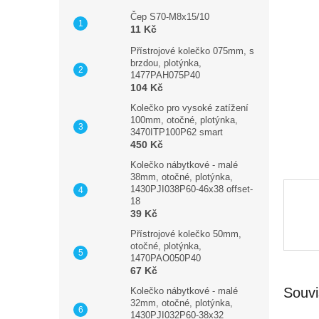
a
hvězdič
n
Čep S70-M8x15/10
11 Kč
e
l
Přístrojové kolečko 075mm, s
brzdou, plotýnka,
1477PAH075P40
104 Kč
Kolečko pro vysoké zatížení
100mm, otočné, plotýnka,
3470ITP100P62 smart
450 Kč
Kolečko nábytkové - malé
38mm, otočné, plotýnka,
1430PJI038P60-46x38 offset-
18
39 Kč
Přístrojové kolečko 50mm,
otočné, plotýnka,
1470PAO050P40
67 Kč
Souvi
Kolečko nábytkové - malé
32mm, otočné, plotýnka,
1430PJI032P60-38x32