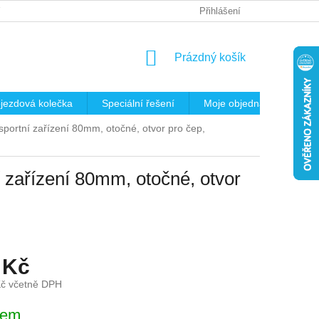
 OSOBNÍCH ÚDAJŮ
REKLAMAČNÍ ŘÁD
Přihlášení
KRITÉRIA PRO VÝB
NÁKUPNÍ
Prázdný košík
KOŠÍK
jezdová kolečka
Speciální řešení
Moje objednávka
K
portní zařízení 80mm, otočné, otvor pro čep,
 zařízení 80mm, otočné, otvor
 Kč
Kč včetně DPH
dem