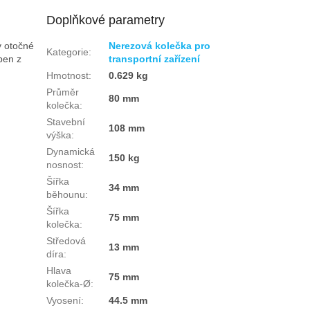
Doplňkové parametry
v otočné
Nerezová kolečka pro
Kategorie
:
ben z
transportní zařízení
Hmotnost
:
0.629 kg
Průměr
80 mm
kolečka
:
Stavební
108 mm
výška
:
Dynamická
150 kg
nosnost
:
Šířka
34 mm
běhounu
:
Šířka
75 mm
kolečka
:
Středová
13 mm
díra
:
Hlava
75 mm
kolečka-Ø
:
Vyosení
:
44.5 mm