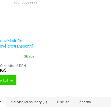
Kód:
00007279
dové kolečko
ové pro transportní
ení 80mm, s brzdou,
Skladem
 pro čep,
UOO080P30-13
90 Kč včetně DPH
 Kč
o košíku
s
Související soubory (1)
Diskuze
Značka