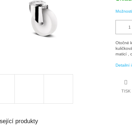
ek.
Možnosti
Otočné k
kuličkov
maticí , 
Detailní
TISK
sející produkty