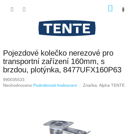
Přejít
NÁKU
na
obsah
KOŠÍK
Pojezdové kolečko nerezové pro
transportní zařízení 160mm, s
brzdou, plotýnka, 8477UFX160P63
990035533
Průměrné
Neohodnoceno
Podrobnosti hodnocení
Značka:
Alpha TENTE
hodnocení
produktu
je
0,0
z
5
hvězdiček.