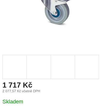
1 717 Kč
2 077,57 Kč včetně DPH
Měrná
Skladem
cena: