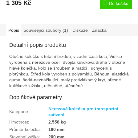
1 305 Kč
Do košíku
Popis
Související soubory (1)
Diskuze
Značka
Detailní popis produktu
Otočné kolečko s totální brzdou, v zadní části kola, Vidlice
vyrobena z nerezové oceli, dvojitá kuličková dráha v otočné
hlavě kolečka, kolo se šroubem a maticí , uchycení s
plotýnkou. Střed kola vyroben z polyamidu, Běhoun: elastická
guma, šedá-neznačkující, malý protivláknový kryt, přesné
kuličkové ložisko, utěsněné, utěsněné
Doplňkové parametry
Nerezová kolečka pro transportní
Kategorie
:
zařízení
Hmotnost
:
2.558 kg
Průměr kolečka
:
160 mm
Stavební výška
:
200 mm