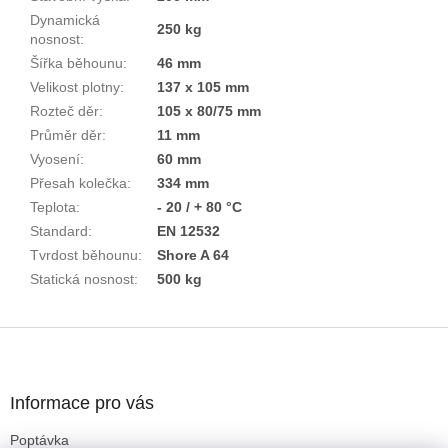
Dynamická
250 kg
nosnost
:
Šířka běhounu
:
46 mm
Velikost plotny
:
137 x 105 mm
Rozteč děr
:
105 x 80/75 mm
Průměr děr
:
11 mm
Vyosení
:
60 mm
Přesah kolečka
:
334 mm
Teplota
:
- 20 / + 80 °C
Standard
:
EN 12532
Tvrdost běhounu
:
Shore A 64
Statická nosnost
:
500 kg
Z
á
p
a
Informace pro vás
t
Poptávka
í