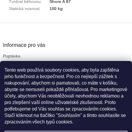
Tvrdost běhounu
:
Shore A 87
Statická nosnost
:
100 kg
Z
á
p
a
Informace pro vás
t
Poptávka
í
Obchodní podmínky
Tento web používá soubory cookies, aby byla zajištěna
Podmínky ochrany osobních údajů
jeho funkčnost a bezpečnost. Pro co nejlepší zážitek s
Reklamační řád
nakupování, abychom si pamatovali, co máte v košíku,
Kritéria pro výběr koleček
abyste se nemuseli pokaždé přihlašovat. Pro marketingové
Doprava a platba
účely, abychom Vás neobtěžovali nevhodnou reklamou a
Cookies
pro zlepšení vaší online uživatelské zkušenosti. Proto
Novinky
potřebujeme od Vás souhlas se zpracováním cookies.
Stačí kliknout na tlačítko "Souhlasím" a tímto souhlasíte se
zpracováním všech typů cookies.