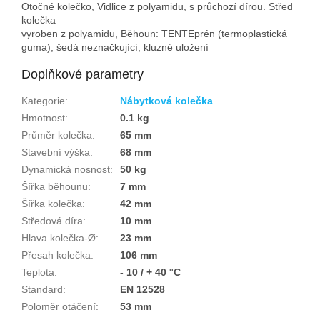
Otočné kolečko, Vidlice z polyamidu, s průchozí dírou. Střed
kolečka
vyroben z polyamidu, Běhoun: TENTEprén (termoplastická
guma), šedá neznačkující, kluzné uložení
Doplňkové parametry
Kategorie
:
Nábytková kolečka
Hmotnost
:
0.1 kg
Průměr kolečka
:
65 mm
Stavební výška
:
68 mm
Dynamická nosnost
:
50 kg
Šířka běhounu
:
7 mm
Šířka kolečka
:
42 mm
Středová díra
:
10 mm
Hlava kolečka-Ø
:
23 mm
Přesah kolečka
:
106 mm
Teplota
:
- 10 / + 40 °C
Standard
:
EN 12528
Poloměr otáčení
:
53 mm