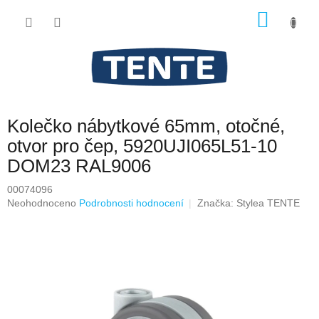
Přejít
NÁKU
na
obsah
KOŠÍK
Kolečko nábytkové 65mm, otočné,
otvor pro čep, 5920UJI065L51-10
DOM23 RAL9006
00074096
Průměrné
Neohodnoceno
Podrobnosti hodnocení
Značka:
Stylea TENTE
hodnocení
produktu
je
0,0
z
5
hvězdiček.