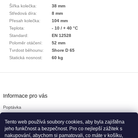
Šířka kolečka
:
38 mm
Středová díra
:
8 mm
Přesah kolečka
:
104 mm
Teplota
:
- 10 / + 40 °C
Standard
:
EN 12528
Poloměr otáčení
:
52 mm
Tvrdost běhounu
:
Shore D 65
Statická nosnost
:
60 kg
Z
á
p
a
Informace pro vás
t
Poptávka
í
Obchodní podmínky
Tento web používá soubory cookies, aby byla zajištěna
Podmínky ochrany osobních údajů
jeho funkčnost a bezpečnost. Pro co nejlepší zážitek s
Reklamační řád
nakupování, abychom si pamatovali, co máte v košíku,
Kritéria pro výběr koleček