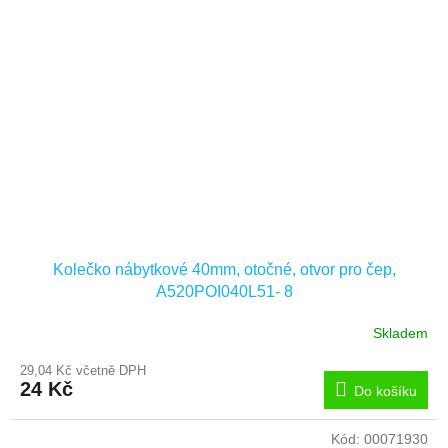
Kolečko nábytkové 40mm, otočné, otvor pro čep,
A520POI040L51- 8
Skladem
29,04 Kč včetně DPH
24 Kč
Do košíku
Kód:
00071930