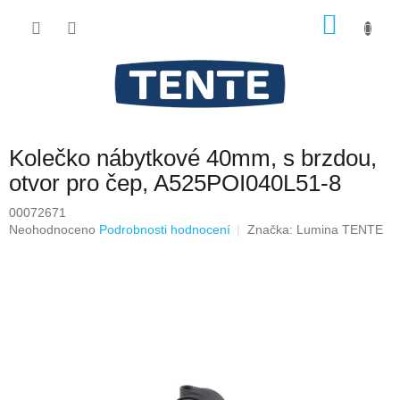
Přejít
NÁKU
na
obsah
KOŠÍK
Kolečko nábytkové 40mm, s brzdou,
otvor pro čep, A525POI040L51-8
00072671
Průměrné
Neohodnoceno
Podrobnosti hodnocení
Značka:
Lumina TENTE
hodnocení
produktu
je
0,0
z
5
hvězdiček.