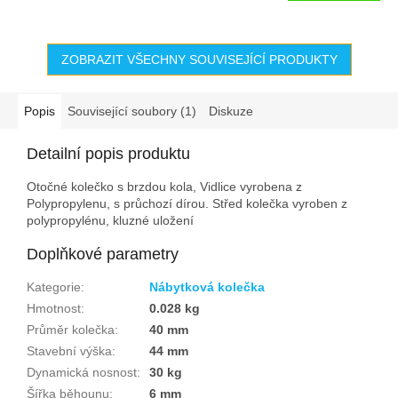
ZOBRAZIT VŠECHNY SOUVISEJÍCÍ PRODUKTY
Popis
Související soubory (1)
Diskuze
Detailní popis produktu
Otočné kolečko s brzdou kola, Vidlice vyrobena z
Polypropylenu, s průchozí dírou. Střed kolečka vyroben z
polypropylénu, kluzné uložení
Doplňkové parametry
Kategorie
:
Nábytková kolečka
Hmotnost
:
0.028 kg
Průměr kolečka
:
40 mm
Stavební výška
:
44 mm
Dynamická nosnost
:
30 kg
Šířka běhounu
:
6 mm