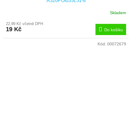
A520POI035L51-8
Skladem
22,99 Kč včetně DPH
19 Kč
Do košíku
Kód:
00072679