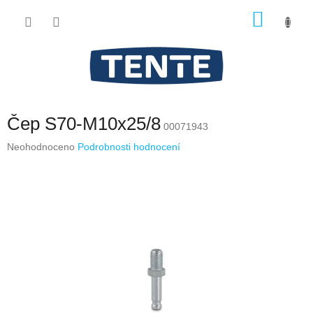
Přejít
NÁKU
na
obsah
KOŠÍK
Čep S70-M10x25/8
00071943
Průměrné
Neohodnoceno
Podrobnosti hodnocení
hodnocení
produktu
je
0,0
z
5
hvězdiček.