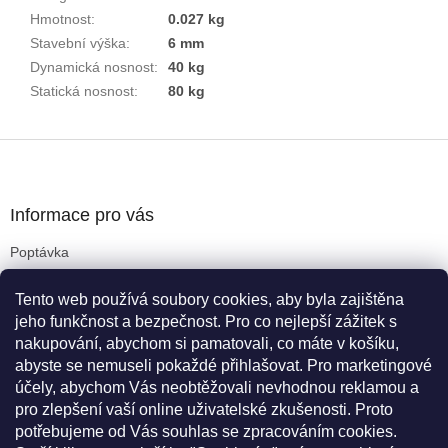
Hmotnost
:
0.027 kg
Stavební výška
:
6 mm
Dynamická nosnost
:
40 kg
Statická nosnost
:
80 kg
Z
á
p
a
Informace pro vás
t
Poptávka
í
Obchodní podmínky
Tento web používá soubory cookies, aby byla zajištěna
Podmínky ochrany osobních údajů
jeho funkčnost a bezpečnost. Pro co nejlepší zážitek s
Reklamační řád
nakupování, abychom si pamatovali, co máte v košíku,
Kritéria pro výběr koleček
abyste se nemuseli pokaždé přihlašovat. Pro marketingové
Doprava a platba
účely, abychom Vás neobtěžovali nevhodnou reklamou a
Cookies
pro zlepšení vaší online uživatelské zkušenosti. Proto
Novinky
potřebujeme od Vás souhlas se zpracováním cookies.