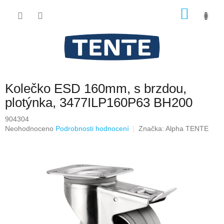
Přejít
NÁKU
na
obsah
KOŠÍK
Kolečko ESD 160mm, s brzdou,
plotýnka, 3477ILP160P63 BH200
904304
Průměrné
Neohodnoceno
Podrobnosti hodnocení
Značka:
Alpha TENTE
hodnocení
produktu
je
0,0
z
5
hvězdiček.