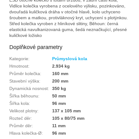
Vidlice kolečka vyrobena z ocelového výlisku, pozinkováno,
dvouřadá kuličková dráha v otočné hlavě, kolo uchyceno
šroubem a matkou, protivláknový kryt, uchycení s plotýnkou.
Střed kolečka vyroben z hliníkové slitiny, Běhoun: černá
elastická navulkanizovaná guma, šedá neznačkující, přesné
kuličkové ložisko
Doplňkové parametry
Kategorie
:
Průmyslová kola
Hmotnost
:
2.934 kg
Průměr kolečka
:
160 mm
Stavební výška
:
200 mm
Dynamická nosnost
:
350 kg
Šířka běhounu
:
50 mm
Šířka kola
:
96 mm
Velikost plotny
:
137 x 105 mm
Rozteč děr
:
105 x 80/75 mm
Průměr děr
:
11 mm
Hlava kolečka-Ø
:
96 mm