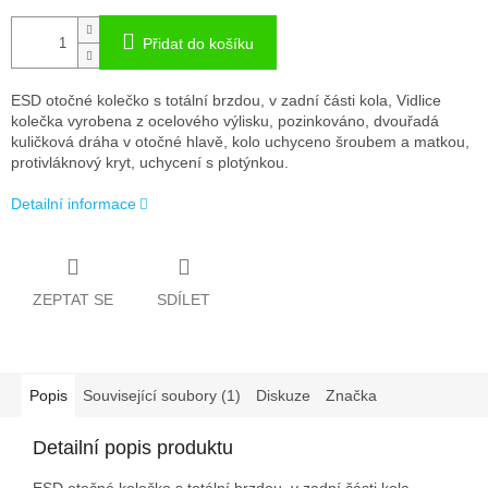
Přidat do košíku
ESD otočné kolečko s totální brzdou, v zadní části kola, Vidlice
kolečka vyrobena z ocelového výlisku, pozinkováno, dvouřadá
kuličková dráha v otočné hlavě, kolo uchyceno šroubem a matkou,
protivláknový kryt, uchycení s plotýnkou.
Detailní informace
ZEPTAT SE
SDÍLET
Popis
Související soubory (1)
Diskuze
Značka
Detailní popis produktu
ESD otočné kolečko s totální brzdou, v zadní části kola,