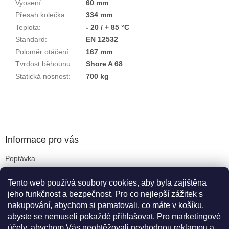
Vyosení
:
60 mm
Přesah kolečka
:
334 mm
Teplota
:
- 20 / + 85 °C
Standard
:
EN 12532
Poloměr otáčení
:
167 mm
Tvrdost běhounu
:
Shore A 68
Statická nosnost
:
700 kg
Z
á
p
a
Informace pro vás
t
Poptávka
í
Obchodní podmínky
Tento web používá soubory cookies, aby byla zajištěna
Podmínky ochrany osobních údajů
jeho funkčnost a bezpečnost. Pro co nejlepší zážitek s
Reklamační řád
nakupování, abychom si pamatovali, co máte v košíku,
Kritéria pro výběr koleček
abyste se nemuseli pokaždé přihlašovat. Pro marketingové
Doprava a platba
účely, abychom Vás neobtěžovali nevhodnou reklamou a