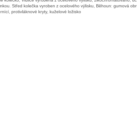
ýnkou. Střed kolečka vyroben z ocelového výlisku, Běhoun: gumová obr
rnící, protivláknové kryty, kuželové ložisko