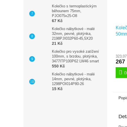
Kolečko s termoplastickým
běhounem 75mm,
PJO075x25-O8
67 Kč
Koleč
Kolečko nábytkové - malé
50mm,
32mm, pevné, plotýnka,
2198PJI032P60-45,5X20
2470
21 Kč
Kolečko pro vysoké zatížení
323,07
100mm, s brzdou, plotýnka,
267
3477ITP100P62 LW46 smart
550 Kč
D
Kolečko nábytkové - malé
14mm, pevné, plotýnka,
1298POI014P80-26
15 Kč
Popi
Det
Pevn