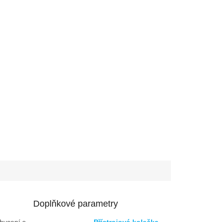
Doplňkové parametry
hycení s
Přístrojová kolečka