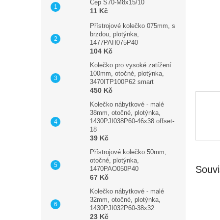
n
Čep S70-M8x15/10
11 Kč
e
l
Přístrojové kolečko 075mm, s
brzdou, plotýnka,
1477PAH075P40
104 Kč
Kolečko pro vysoké zatížení
100mm, otočné, plotýnka,
3470ITP100P62 smart
450 Kč
Kolečko nábytkové - malé
38mm, otočné, plotýnka,
1430PJI038P60-46x38 offset-
18
39 Kč
Přístrojové kolečko 50mm,
otočné, plotýnka,
Souvi
1470PAO050P40
67 Kč
Kolečko nábytkové - malé
32mm, otočné, plotýnka,
1430PJI032P60-38x32
23 Kč