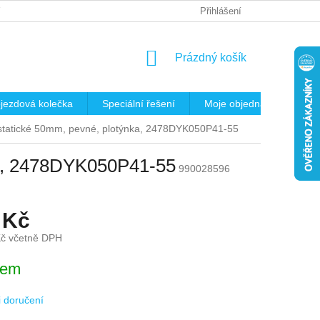
 OSOBNÍCH ÚDAJŮ
REKLAMAČNÍ ŘÁD
Přihlášení
KRITÉRIA PRO VÝB
NÁKUPNÍ
Prázdný košík
KOŠÍK
jezdová kolečka
Speciální řešení
Moje objednávka
K
istatické 50mm, pevné, plotýnka, 2478DYK050P41-55
ka, 2478DYK050P41-55
990028596
 Kč
Kč včetně DPH
dem
 doručení