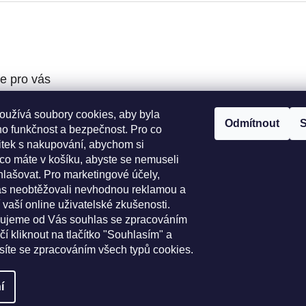
e pro vás
oužívá soubory cookies, aby byla
podmínky
Odmítnout
S
ho funkčnost a bezpečnost. Pro co
ochrany osobních
žitek s nakupování, abychom si
 co máte v košíku, abyste se nemuseli
í řád
hlašovat. Pro marketingové účely,
o výběr koleček
s neobtěžovali nevhodnou reklamou a
platba
 vaší online uživatelské zkušenosti.
bujeme od Vás souhlas se zpracováním
čí kliknout na tlačítko "Souhlasím" a
asíte se zpracováním všech typů cookies.
í
ravit nastavení cookies