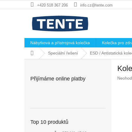
Přejít
+420 518 367 206
info.cz@tente.com
na
obsah
Nábytková a přístrojová kolečka
Kolečka pro zdra
Domů
Speciální řešení
ESD / Antistatická ko
P
Kole
o
s
Průměr
Přijímáme online platby
Neohod
t
hodnoc
r
produkt
a
je
n
0,0
z
n
5
í
hvězdič
p
Top 10 produktů
a