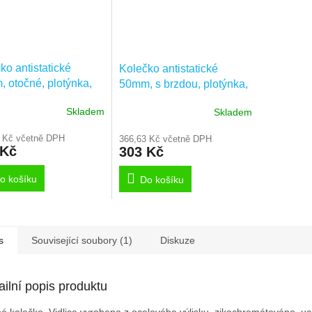
ko antistatické
Kolečko antistatické
 otočné, plotýnka,
50mm, s brzdou, plotýnka,
DYK050P40
2475DYK050P40
Skladem
Skladem
 Kč včetně DPH
366,63 Kč včetně DPH
 Kč
303 Kč
o košíku
Do košíku
s
Související soubory (1)
Diskuze
ailní popis produktu
é kolečko, Vidlice vyrobena z ocelového výlisku, zikochromátováno, uc