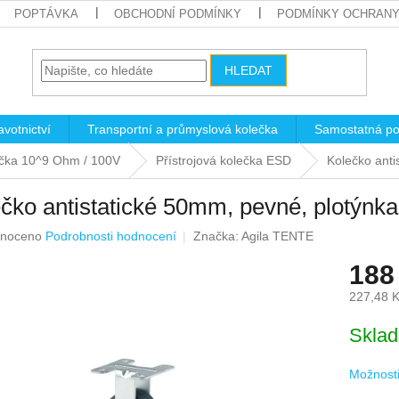
POPTÁVKA
OBCHODNÍ PODMÍNKY
PODMÍNKY OCHRANY
HLEDAT
votnictví
Transportní a průmyslová kolečka
Samostatná po
lečka 10^9 Ohm / 100V
Přístrojová kolečka ESD
Kolečko ant
čko antistatické 50mm, pevné, plotýn
né
noceno
Podrobnosti hodnocení
Značka:
Agila TENTE
ení
188
u
227,48 
Měrná
Skla
cena:
ek.
Možnosti