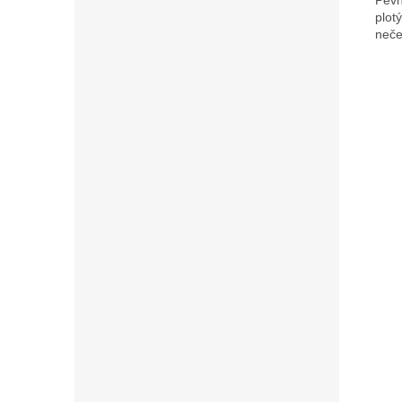
plot
neče