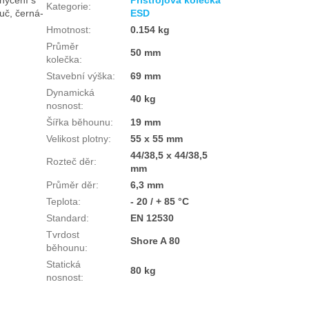
Kategorie
:
uč, černá-
ESD
Hmotnost
:
0.154 kg
Průměr
50 mm
kolečka
:
Stavební výška
:
69 mm
Dynamická
40 kg
nosnost
:
Šířka běhounu
:
19 mm
Velikost plotny
:
55 x 55 mm
44/38,5 x 44/38,5
Rozteč děr
:
mm
Průměr děr
:
6,3 mm
Teplota
:
- 20 / + 85 °C
Standard
:
EN 12530
Tvrdost
Shore A 80
běhounu
:
Statická
80 kg
nosnost
: