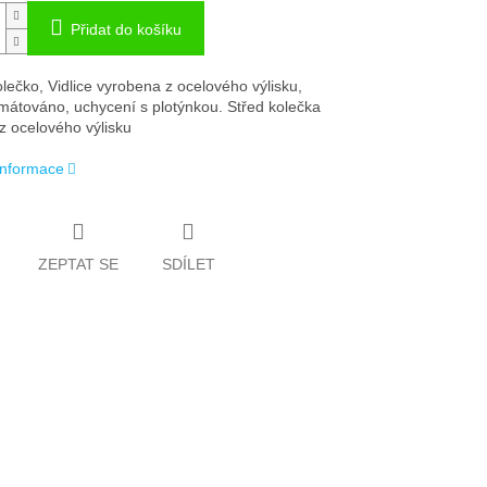
Přidat do košíku
lečko, Vidlice vyrobena z ocelového výlisku,
mátováno, uchycení s plotýnkou. Střed kolečka
z ocelového výlisku
 informace
ZEPTAT SE
SDÍLET