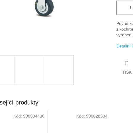
Pevné ko
zikochro
vyroben 
Detailní
TISK
sející produkty
Kód:
990004436
Kód:
990028594