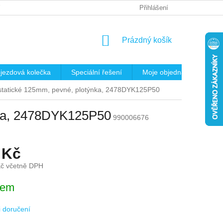
 OSOBNÍCH ÚDAJŮ
REKLAMAČNÍ ŘÁD
Přihlášení
KRITÉRIA PRO VÝB
NÁKUPNÍ
Prázdný košík
KOŠÍK
jezdová kolečka
Speciální řešení
Moje objednávka
K
istatické 125mm, pevné, plotýnka, 2478DYK125P50
nka, 2478DYK125P50
990006676
 Kč
Kč včetně DPH
dem
 doručení