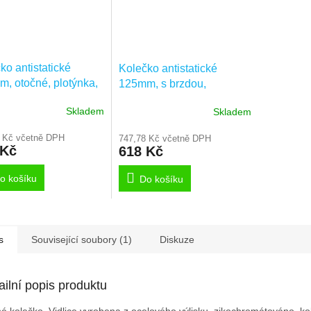
ko antistatické
Kolečko antistatické
, otočné, plotýnka,
125mm, s brzdou,
DYK125P50
plotýnka,
Skladem
Skladem
2477DYK125P50
 Kč včetně DPH
747,78 Kč včetně DPH
 Kč
618 Kč
o košíku
Do košíku
s
Související soubory (1)
Diskuze
ailní popis produktu
é kolečko, Vidlice vyrobena z ocelového výlisku, zikochromátováno, ko