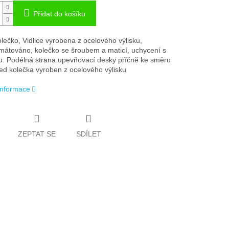
Přidat do košíku
lečko, Vidlice vyrobena z ocelového výlisku,
mátováno, kolečko se šroubem a maticí, uchycení s
u. Podélná strana upevňovací desky příčně ke směru
třed kolečka vyroben z ocelového výlisku
 informace
ZEPTAT SE
SDÍLET