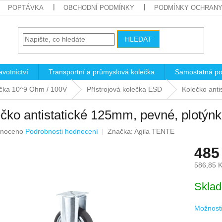
POPTÁVKA
OBCHODNÍ PODMÍNKY
PODMÍNKY OCHRANY
HLEDAT
votnictví
Transportní a průmyslová kolečka
Samostatná po
lečka 10^9 Ohm / 100V
Přístrojová kolečka ESD
Kolečko ant
čko antistatické 125mm, pevné, plotý
né
noceno
Podrobnosti hodnocení
Značka:
Agila TENTE
ení
485
u
586,85 
Měrná
Skla
cena:
ek.
Možnosti