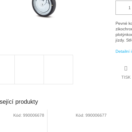
Pevné ko
zikochro
plotýnko
jízdy. S
Detailní
TISK
sející produkty
Kód:
990006678
Kód:
990006677