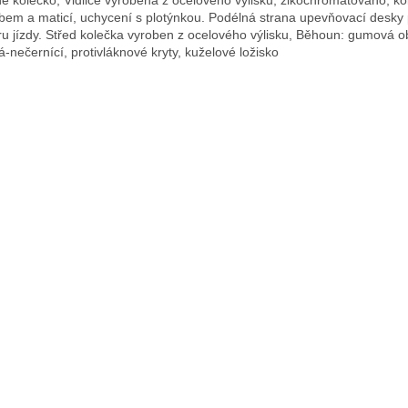
bem a maticí, uchycení s plotýnkou. Podélná strana upevňovací desky 
u jízdy. Střed kolečka vyroben z ocelového výlisku, Běhoun: gumová o
á-nečernící, protivláknové kryty, kuželové ložisko