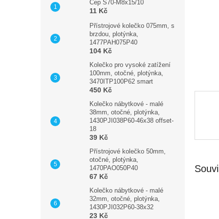
n
Čep S70-M8x15/10
11 Kč
e
l
Přístrojové kolečko 075mm, s
brzdou, plotýnka,
1477PAH075P40
104 Kč
Kolečko pro vysoké zatížení
100mm, otočné, plotýnka,
3470ITP100P62 smart
450 Kč
Kolečko nábytkové - malé
38mm, otočné, plotýnka,
1430PJI038P60-46x38 offset-
18
39 Kč
Přístrojové kolečko 50mm,
otočné, plotýnka,
Souvi
1470PAO050P40
67 Kč
Kolečko nábytkové - malé
32mm, otočné, plotýnka,
1430PJI032P60-38x32
23 Kč