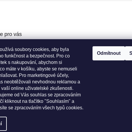
e pro vás
oužívá soubory cookies, aby byla
podmínky
Odmítnout
S
ho funkčnost a bezpečnost. Pro co
ochrany osobních
žitek s nakupování, abychom si
 co máte v košíku, abyste se nemuseli
í řád
hlašovat. Pro marketingové účely,
o výběr koleček
s neobtěžovali nevhodnou reklamou a
platba
 vaší online uživatelské zkušenosti.
bujeme od Vás souhlas se zpracováním
čí kliknout na tlačítko "Souhlasím" a
asíte se zpracováním všech typů cookies.
í
ravit nastavení cookies