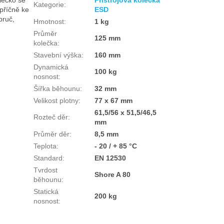
Kategorie
:
příčně ke
ESD
bruč,
Hmotnost
:
1 kg
Průměr
125 mm
kolečka
:
Stavební výška
:
160 mm
Dynamická
100 kg
nosnost
:
Šířka běhounu
:
32 mm
Velikost plotny
:
77 x 67 mm
61,5/56 x 51,5/46,5
Rozteč děr
:
mm
Průměr děr
:
8,5 mm
Teplota
:
- 20 / + 85 °C
Standard
:
EN 12530
Tvrdost
Shore A 80
běhounu
:
Statická
200 kg
nosnost
: