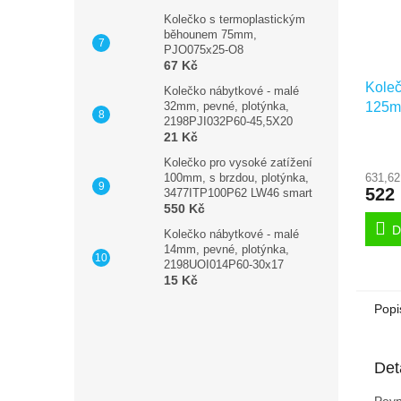
Kolečko s termoplastickým
běhounem 75mm,
PJO075x25-O8
67 Kč
Koleč
Kolečko nábytkové - malé
125mm
32mm, pevné, plotýnka,
2198PJI032P60-45,5X20
2470
21 Kč
Kolečko pro vysoké zatížení
631,62
100mm, s brzdou, plotýnka,
522
3477ITP100P62 LW46 smart
550 Kč
D
Kolečko nábytkové - malé
14mm, pevné, plotýnka,
2198UOI014P60-30x17
15 Kč
Popi
Det
Pevn