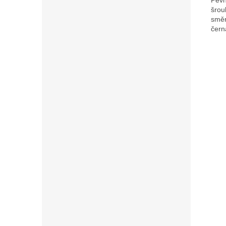
šrou
směr
čern