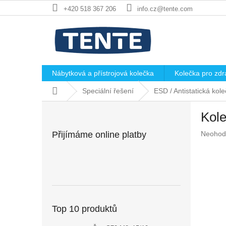
Přejít
+420 518 367 206
info.cz@tente.com
na
obsah
Nábytková a přístrojová kolečka
Kolečka pro zdra
Domů
Speciální řešení
ESD / Antistatická ko
P
Kole
o
s
Průměr
Přijímáme online platby
Neohod
t
hodnoc
r
produkt
a
je
n
0,0
z
n
5
í
hvězdič
p
Top 10 produktů
a