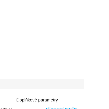
Doplňkové parametry
lečko se
Přístrojová kolečka