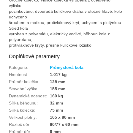
výlisku,
pozinkováno, dvouřadá kuličková dráha v otočné hlavě, kolo
uchyceno
šroubem a matkou, protivláknový kryt, uchycení s plotýnkou.
Střed kola
vyroben z polyamidu, elektricky vodivé, běhoun kola z
polyuretanu,
protivláknové kryty, přesné kuličkové ložisko
Doplňkové parametry
Kategorie
:
Průmyslová kola
Hmotnost
:
1.017 kg
Průměr kolečka
:
125 mm
Stavební výška
:
155 mm
Dynamická nosnost
:
160 kg
Šířka běhounu
:
32 mm
Šířka kolečka
:
75 mm
Velikost plotny
:
105 x 80 mm
Rozteč děr
:
80/77 x 60 mm
Průměr děr
:
9 mm