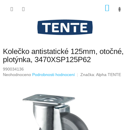
Přejít
NÁKU
na
obsah
KOŠÍK
Kolečko antistatické 125mm, otočné,
plotýnka, 3470XSP125P62
990034136
Průměrné
Neohodnoceno
Podrobnosti hodnocení
Značka:
Alpha TENTE
hodnocení
produktu
je
0,0
z
5
hvězdiček.