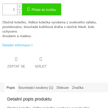
Přidat do košíku
Otočné kolečko, Vidlice kolečka vyrobena z ocelového výlisku,
pozinkováno, dvouřadá kuličková dráha v otočné hlavě, kolo
uchyceno
šroubem a matkou
Detailní informace
ZEPTAT SE
SDÍLET
Popis
Související soubory (1)
Diskuze
Značka
Detailní popis produktu
Otočné kolečko, Vidlice kolečka vyrobena z ocelového