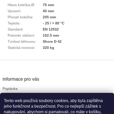
Hlava kolečka-Ø
:
75 mm
Vyosení
:
40 mm
Přesah kolečka
:
205 mm
Teplota
:
- 25 / + 80 °C
Standard
:
EN 12532
Poloměr otáčení
:
102.5 mm
Tvrdost běhounu
:
Shore D 42
Statická nosnost
:
320 kg
Z
á
p
a
Informace pro vás
t
Poptávka
í
Obchodní podmínky
Tento web používá soubory cookies, aby byla zajištěna
Podmínky ochrany osobních údajů
jeho funkčnost a bezpečnost. Pro co nejlepší zážitek s
Reklamační řád
nakupování, abychom si pamatovali, co máte v košíku,
Kritéria pro výběr koleček