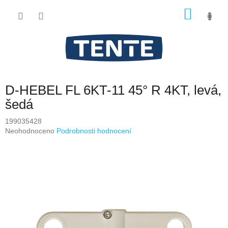
Přejít
NÁKU
na
obsah
KOŠÍK
D-HEBEL FL 6KT-11 45° R 4KT, levá,
šedá
199035428
Průměrné
Neohodnoceno
Podrobnosti hodnocení
hodnocení
produktu
je
0,0
z
5
hvězdiček.