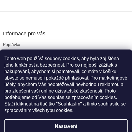
Z
á
p
a
Informace pro vás
t
Poptávka
í
Obchodní podmínky
Tento web používá soubory cookies, aby byla zajištěna
Podmínky ochrany osobních údajů
jeho funkčnost a bezpečnost. Pro co nejlepší zážitek s
Reklamační řád
nakupování, abychom si pamatovali, co máte v košíku,
Kritéria pro výběr koleček
abyste se nemuseli pokaždé přihlašovat. Pro marketingové
Doprava a platba
účely, abychom Vás neobtěžovali nevhodnou reklamou a
Cookies
pro zlepšení vaší online uživatelské zkušenosti. Proto
Novinky
potřebujeme od Vás souhlas se zpracováním cookies.
Stačí kliknout na tlačítko "Souhlasím" a tímto souhlasíte se
zpracováním všech typů cookies.
Vytvořil Shoptet
Nastavení